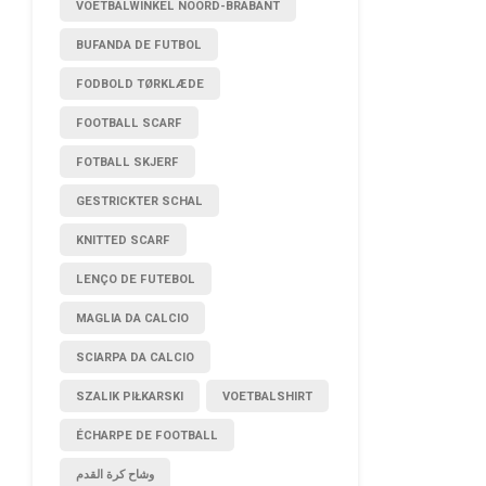
VOETBALWINKEL NOORD-BRABANT
BUFANDA DE FUTBOL
FODBOLD TØRKLÆDE
FOOTBALL SCARF
FOTBALL SKJERF
GESTRICKTER SCHAL
KNITTED SCARF
LENÇO DE FUTEBOL
MAGLIA DA CALCIO
SCIARPA DA CALCIO
SZALIK PIŁKARSKI
VOETBALSHIRT
ÉCHARPE DE FOOTBALL
وشاح كرة القدم