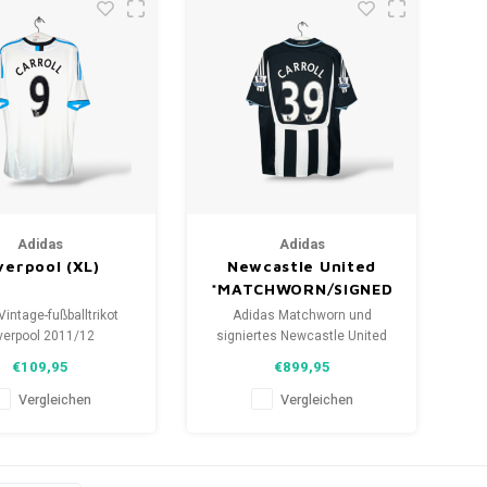
Adidas
Adidas
verpool (XL)
Newcastle United
*MATCHWORN/SIGNED
Vintage-fußballtrikot
Adidas Matchworn und
verpool 2011/12
signiertes Newcastle United
öße: XL (unisex)
Fußballtrikot 2008/09
€109,95
€899,95
zustand des Hemdes:
Größe: XL (unisex)
5/10 (gebraucht)
Zustand: 9/10 (gebraucht)
Vergleichen
Vergleichen