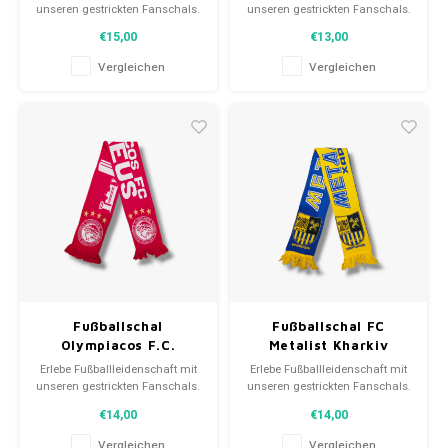
unseren gestrickten Fanschals.
unseren gestrickten Fanschals.
Von Clubmottos bis
Von Clubmottos bis
€15,00
€13,00
Spielernamen, jedes erzählt
Spielernamen, jedes erzählt
eine Geschichte. Wähle aus
eine Geschichte. Wähle aus
Vergleichen
Vergleichen
gebrauchten und neuen Schals
gebrauchten und neuen Schals
und trage stolz.
und trage stolz.
WeLoveFootballShirts.com -
WeLoveFootballShirts.com -
Deine Quelle für einzigartige
Deine Quelle für einzigartige
Fanschals!
Fanschals!
Fußballschal
Fußballschal FC
Olympiacos F.C.
Metalist Kharkiv
Erlebe Fußballleidenschaft mit
Erlebe Fußballleidenschaft mit
unseren gestrickten Fanschals.
unseren gestrickten Fanschals.
Von Clubmottos bis
Von Clubmottos bis
€14,00
€14,00
Spielernamen, jedes erzählt
Spielernamen, jedes erzählt
eine Geschichte. Wähle aus
eine Geschichte. Wähle aus
Vergleichen
Vergleichen