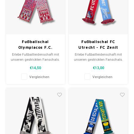
Fußballschal
Fußballschal FC
Olympiacos F.C.
Utrecht - FC Zenit
Erlebe Fußballleidenschaft mit
Erlebe Fußballleidenschaft mit
unseren gestrickten Fanschals.
unseren gestrickten Fanschals.
Von Clubmottos bis
Von Clubmottos bis
€14,50
€13,00
Spielernamen, jedes erzählt
Spielernamen, jedes erzählt
eine Geschichte. Wähle aus
eine Geschichte. Wähle aus
Vergleichen
Vergleichen
gebrauchten und neuen Schals
gebrauchten und neuen Schals
und trage stolz.
und trage stolz.
WeLoveFootballShirts.com -
WeLoveFootballShirts.com -
Deine Quelle für einzigartige
Deine Quelle für einzigartige
Fanschals!
Fanschals!