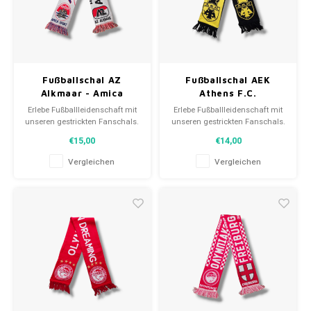
Fußballschal AZ
Fußballschal AEK
Alkmaar - Amica
Athens F.C.
Wronki
Erlebe Fußballleidenschaft mit
Erlebe Fußballleidenschaft mit
unseren gestrickten Fanschals.
unseren gestrickten Fanschals.
Von Clubmottos bis
Von Clubmottos bis
€15,00
€14,00
Spielernamen, jedes erzählt
Spielernamen, jedes erzählt
eine Geschichte. Wähle aus
eine Geschichte. Wähle aus
Vergleichen
Vergleichen
gebrauchten und neuen Schals
gebrauchten und neuen Schals
und trage stolz.
und trage stolz.
WeLoveFootballShirts.com -
WeLoveFootballShirts.com -
Deine Quelle für einzigartige
Deine Quelle für einzigartige
Fanschals!
Fanschals!