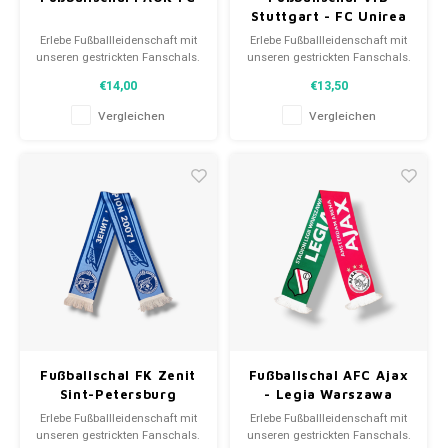
Stuttgart - FC Unirea
Urziceni
Erlebe Fußballleidenschaft mit
Erlebe Fußballleidenschaft mit
unseren gestrickten Fanschals.
unseren gestrickten Fanschals.
Von Clubmottos bis
Von Clubmottos bis
€14,00
€13,50
Spielernamen, jedes erzählt
Spielernamen, jedes erzählt
eine Geschichte. Wähle aus
eine Geschichte. Wähle aus
Vergleichen
Vergleichen
gebrauchten und neuen Schals
gebrauchten und neuen Schals
und trage stolz.
und trage stolz.
WeLoveFootballShirts.com -
WeLoveFootballShirts.com -
Deine Quelle für einzigartige
Deine Quelle für einzigartige
Fanschals!
Fanschals!
Fußballschal FK Zenit
Fußballschal AFC Ajax
Sint-Petersburg
- Legia Warszawa
Erlebe Fußballleidenschaft mit
Erlebe Fußballleidenschaft mit
unseren gestrickten Fanschals.
unseren gestrickten Fanschals.