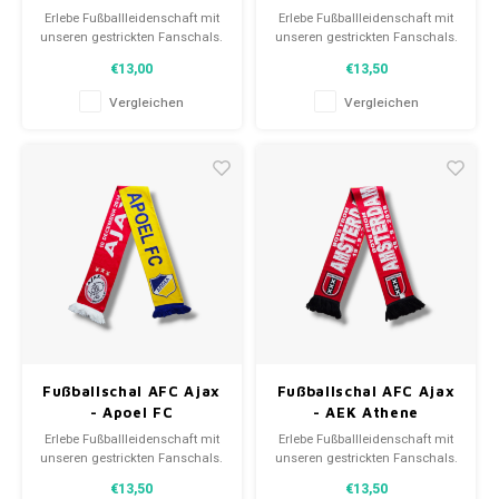
Erlebe Fußballleidenschaft mit
Erlebe Fußballleidenschaft mit
unseren gestrickten Fanschals.
unseren gestrickten Fanschals.
Von Clubmottos bis
Von Clubmottos bis
€13,00
€13,50
Spielernamen, jedes erzählt
Spielernamen, jedes erzählt
eine Geschichte. Wähle aus
eine Geschichte. Wähle aus
Vergleichen
Vergleichen
gebrauchten und neuen Schals
gebrauchten und neuen Schals
und trage stolz.
und trage stolz.
WeLoveFootballShirts.com -
WeLoveFootballShirts.com -
Deine Quelle für einzigartige
Deine Quelle für einzigartige
Fanschals!
Fanschals!
Fußballschal AFC Ajax
Fußballschal AFC Ajax
- Apoel FC
- AEK Athene
Erlebe Fußballleidenschaft mit
Erlebe Fußballleidenschaft mit
unseren gestrickten Fanschals.
unseren gestrickten Fanschals.
Von Clubmottos bis
Von Clubmottos bis
€13,50
€13,50
Spielernamen, jedes erzählt
Spielernamen, jedes erzählt