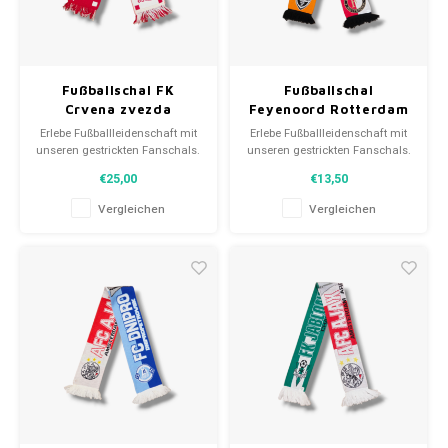
Fußballshorts
Fußballschal FK
Fußballschal
Crvena zvezda
Feyenoord Rotterdam
- Shakhtar Donetsk
Erlebe Fußballleidenschaft mit
Erlebe Fußballleidenschaft mit
unseren gestrickten Fanschals.
unseren gestrickten Fanschals.
Von Clubmottos bis
Von Clubmottos bis
€25,00
€13,50
Spielernamen, jedes erzählt
Spielernamen, jedes erzählt
eine Geschichte. Wähle aus
eine Geschichte. Wähle aus
Vergleichen
Vergleichen
gebrauchten und neuen Schals
gebrauchten und neuen Schals
und trage stolz.
und trage stolz.
WeLoveFootballShirts.com -
WeLoveFootballShirts.com -
Deine Quelle für einzigartige
Deine Quelle für einzigartige
Fanschals!
Fanschals!