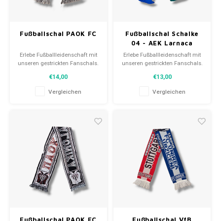
Fußballschal PAOK FC
Fußballschal Schalke
04 - AEK Larnaca
Erlebe Fußballleidenschaft mit
Erlebe Fußballleidenschaft mit
unseren gestrickten Fanschals.
unseren gestrickten Fanschals.
Von Clubmottos bis
Von Clubmottos bis
€14,00
€13,00
Spielernamen, jedes erzählt
Spielernamen, jedes erzählt
eine Geschichte. Wähle aus
eine Geschichte. Wähle aus
Vergleichen
Vergleichen
gebrauchten und neuen Schals
gebrauchten und neuen Schals
und trage stolz.
und trage stolz.
WeLoveFootballShirts.com -
WeLoveFootballShirts.com -
Deine Quelle für einzigartige
Deine Quelle für einzigartige
Fanschals!
Fanschals!
Fußballschal PAOK FC
Fußballschal VfB