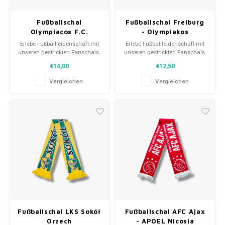
Fußballschal
Fußballschal Freiburg
Olympiacos F.C.
- Olympiakos
Erlebe Fußballleidenschaft mit
Erlebe Fußballleidenschaft mit
unseren gestrickten Fanschals.
unseren gestrickten Fanschals.
Von Clubmottos bis
Von Clubmottos bis
€14,00
€12,50
Spielernamen, jedes erzählt
Spielernamen, jedes erzählt
eine Geschichte. Wähle aus
eine Geschichte. Wähle aus
Vergleichen
Vergleichen
gebrauchten und neuen Schals
gebrauchten und neuen Schals
und trage stolz.
und trage stolz.
WeLoveFootballShirts.com -
WeLoveFootballShirts.com -
Deine Quelle für einzigartige
Deine Quelle für einzigartige
Fanschals!
Fanschals!
Fußballschal LKS Sokół
Fußballschal AFC Ajax
Orzech
- APOEL Nicosia