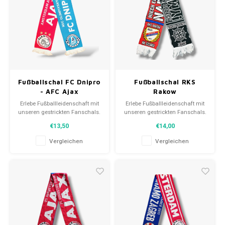
Fußballschal FC Dnipro
Fußballschal RKS
- AFC Ajax
Rakow
Erlebe Fußballleidenschaft mit
Erlebe Fußballleidenschaft mit
unseren gestrickten Fanschals.
unseren gestrickten Fanschals.
Von Clubmottos bis
Von Clubmottos bis
€13,50
€14,00
Spielernamen, jedes erzählt
Spielernamen, jedes erzählt
eine Geschichte. Wähle aus
eine Geschichte. Wähle aus
Vergleichen
Vergleichen
gebrauchten und neuen Schals
gebrauchten und neuen Schals
und trage stolz.
und trage stolz.
WeLoveFootballShirts.com -
WeLoveFootballShirts.com -
Deine Quelle für einzigartige
Deine Quelle für einzigartige
Fanschals!
Fanschals!