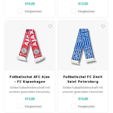
Von Clubmottos bis
Von Clubmottos bis
€15,00
€13,50
Spielernamen, jedes erzählt
Spielernamen, jedes erzählt
eine Geschichte. Wähle aus
eine Geschichte. Wähle aus
Vergleichen
Vergleichen
gebrauchten und neuen Schals
gebrauchten und neuen Schals
und trage stolz.
und trage stolz.
WeLoveFootballShirts.com -
WeLoveFootballShirts.com -
Deine Quelle für einzigartige
Deine Quelle für einzigartige
Fanschals!
Fanschals!
Fußballschal AFC Ajax
Fußballschal FC Zenit
- FC Kopenhagen
Saint Petersburg
Erlebe Fußballleidenschaft mit
Erlebe Fußballleidenschaft mit
unseren gestrickten Fanschals.
unseren gestrickten Fanschals.
Von Clubmottos bis
Von Clubmottos bis
€13,00
€14,00
Spielernamen, jedes erzählt
Spielernamen, jedes erzählt
eine Geschichte. Wähle aus
eine Geschichte. Wähle aus
Vergleichen
Vergleichen
gebrauchten und neuen Schals
gebrauchten und neuen Schals