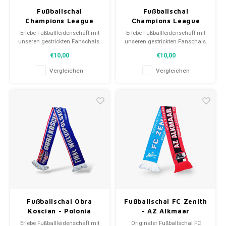
Fußballschal
Fußballschal
Champions League
Champions League
Final 2016
2014/15
Erlebe Fußballleidenschaft mit
Erlebe Fußballleidenschaft mit
unseren gestrickten Fanschals.
unseren gestrickten Fanschals.
Von Clubmottos bis
Von Clubmottos bis
€10,00
€10,00
Spielernamen, jedes erzählt
Spielernamen, jedes erzählt
eine Geschichte. Wähle aus
eine Geschichte. Wähle aus
Vergleichen
Vergleichen
gebrauchten und neuen Schals
gebrauchten und neuen Schals
und trage stolz.
und trage stolz.
WeLoveFootballShirts.com -
WeLoveFootballShirts.com -
Deine Quelle für einzigartige
Deine Quelle für einzigartige
Fanschals!
Fanschals!
Fußballschal Obra
Fußballschal FC Zenith
Koscian - Polonia
- AZ Alkmaar
Sroda
Erlebe Fußballleidenschaft mit
Originaler Fußballschal FC