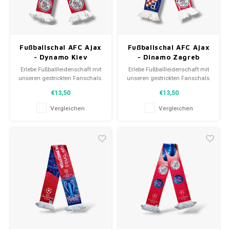
Fußballschal AFC Ajax
Fußballschal AFC Ajax
- Dynamo Kiev
- Dinamo Zagreb
Erlebe Fußballleidenschaft mit
Erlebe Fußballleidenschaft mit
unseren gestrickten Fanschals.
unseren gestrickten Fanschals.
Von Clubmottos bis
Von Clubmottos bis
€13,50
€13,50
Spielernamen, jedes erzählt
Spielernamen, jedes erzählt
eine Geschichte. Wähle aus
eine Geschichte. Wähle aus
Vergleichen
Vergleichen
gebrauchten und neuen Schals
gebrauchten und neuen Schals
und trage stolz.
und trage stolz.
WeLoveFootballShirts.com -
WeLoveFootballShirts.com -
Deine Quelle für einzigartige
Deine Quelle für einzigartige
Fanschals!
Fanschals!