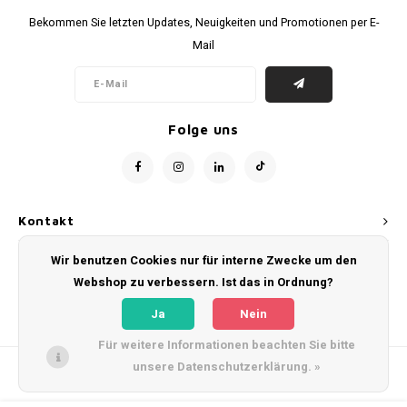
Bekommen Sie letzten Updates, Neuigkeiten und Promotionen per E-
Mail
Folge uns
Kontakt
Wir benutzen Cookies nur für interne Zwecke um den
Kundendienst
Webshop zu verbessern. Ist das in Ordnung?
Mein Konto
Ja
Nein
Für weitere Informationen beachten Sie bitte
unsere Datenschutzerklärung. »
© Copyright 2026 WeLoveFootballShirts.com - Powered by
Lightspeed
- Theme
by
Shopmonkey