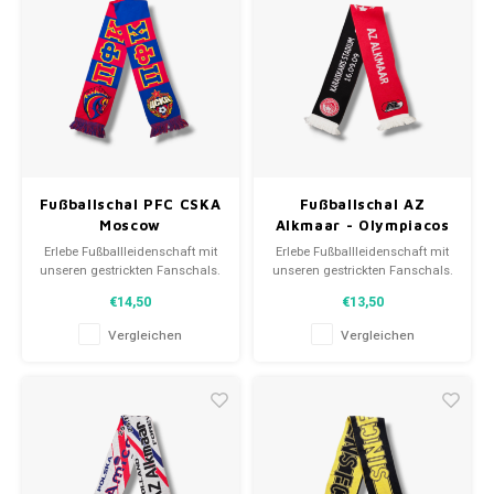
Fanschals!
Fanschals!
Fußballschal PFC CSKA
Fußballschal AZ
Moscow
Alkmaar - Olympiacos
F.C.
Erlebe Fußballleidenschaft mit
Erlebe Fußballleidenschaft mit
unseren gestrickten Fanschals.
unseren gestrickten Fanschals.
Von Clubmottos bis
Von Clubmottos bis
€14,50
€13,50
Spielernamen, jedes erzählt
Spielernamen, jedes erzählt
eine Geschichte. Wähle aus
eine Geschichte. Wähle aus
Vergleichen
Vergleichen
gebrauchten und neuen Schals
gebrauchten und neuen Schals
und trage stolz.
und trage stolz.
WeLoveFootballShirts.com -
WeLoveFootballShirts.com -
Deine Quelle für einzigartige
Deine Quelle für einzigartige
Fanschals!
Fanschals!