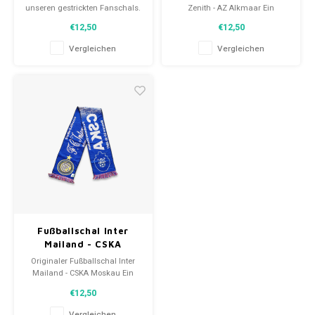
unseren gestrickten Fanschals.
Zenith - AZ Alkmaar Ein
Von Clubmottos bis
hochwertiger gestrickter
€12,50
€12,50
Spielernamen, jedes erzählt
Fächerschal. Perfekter
eine Geschichte. Wähle aus
Geschenk-Tipp oder zur
Vergleichen
Vergleichen
gebrauchten und neuen Schals
Ergänzung der
und trage stolz.
Fußballkollektion.
WeLoveFootballShirts.com -
Deine Quelle für einzigartige
Fanschals!
Fußballschal Inter
Mailand - CSKA
Moskau
Originaler Fußballschal Inter
Mailand - CSKA Moskau Ein
hochwertiger gestrickter
€12,50
Fächerschal. Perfekter
Geschenk-Tipp oder zur
Vergleichen