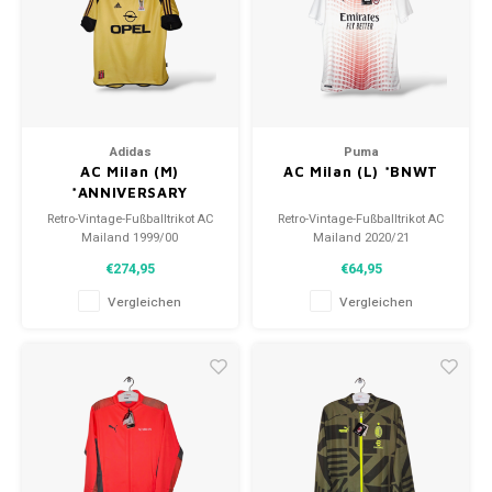
Fußballshorts
Adidas
Puma
AC Milan (M)
AC Milan (L) *BNWT
*ANNIVERSARY
Retro-Vintage-Fußballtrikot AC
Retro-Vintage-Fußballtrikot AC
Mailand 1999/00
Mailand 2020/21
Größe: M (unisex)
Größe: L (unisex)
€274,95
€64,95
Gesamtzustand des Hemdes:
Gesamtzustand des Hemdes:
9/10 (gebraucht)
10/10 (BNWT)
Vergleichen
Vergleichen