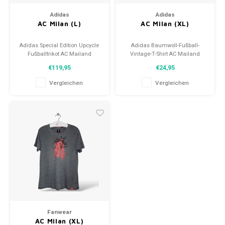
Adidas
Adidas
AC Milan (L)
AC Milan (XL)
Adidas Special Edition Upcycle
Adidas Baumwoll-Fußball-
Fußballtrikot AC Mailand
Vintage-T-Shirt AC Mailand
Größe: L (unisex)
Größe: XL (Unisex)
€119,95
€24,95
Zustand: 9,5/10 (gebraucht)
Zustand: 9/10 (gebraucht)
Vergleichen
Vergleichen
Fanwear
AC Milan (XL)