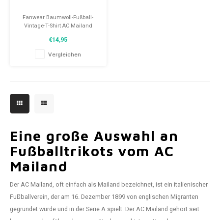
Fanwear Baumwoll-Fußball-
Vintage-T-Shirt AC Mailand
Größe: XL (Unisex)
€14,95
Zustand: 10/10 (nieuw)
Vergleichen
Eine große Auswahl an
Fußballtrikots vom AC
Mailand
Der AC Mailand, oft einfach als Mailand bezeichnet, ist ein italienischer
Fußballverein, der am 16. Dezember 1899 von englischen Migranten
gegründet wurde und in der Serie A spielt. Der AC Mailand gehört seit