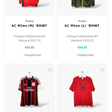
Puma
Puma
AC Milan (M) *BNWT
AC Milan (L) *BNWT
Vintage Fußballjacke AC
Vintage Fußballjacke AC
Mailand 2021/22
Mailand 2022/23
Größe: M (unisex)
Größe: L (unisex)
€49,95
€64,95
Zustand: 10/10 (BNWT)
Zustand: 10/10 (BNWT)
Vergleichen
Vergleichen