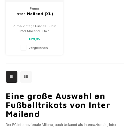
Puma
Inter Mailand (XL)
Puma Vintage Fußball T-Shirt
Inter Mailand - Eto'o
Größe: XL (Unisex)
€29,95
Zustand: 9.5/10 (gebraucht)
Vergleichen
Eine große Auswahl an
Fußballtrikots von Inter
Mailand
Der FC Internazionale Milano, auch bekannt als Internazionale, Inter