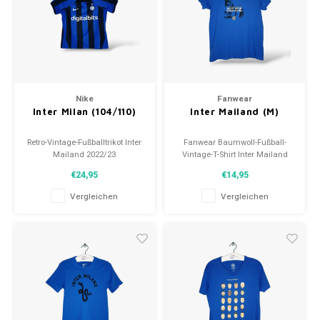
Fußballshorts
Nike
Fanwear
Inter Milan (104/110)
Inter Mailand (M)
Retro-Vintage-Fußballtrikot Inter
Fanwear Baumwoll-Fußball-
Mailand 2022/23
Vintage-T-Shirt Inter Mailand
Größe: 104-110 (unisex)
Größe: M (Unisex)
€24,95
€14,95
Gesamtzustand des Hemdes:
Zustand: 9/10 (gebraucht)
10/10 (gebraucht)
Vergleichen
Vergleichen