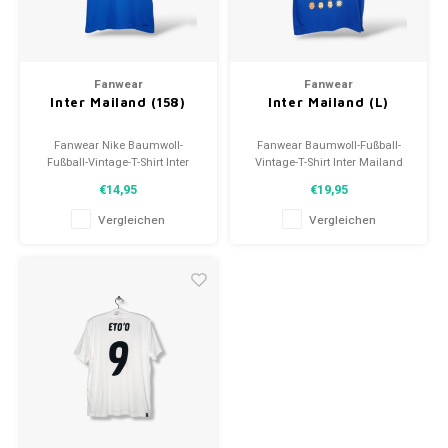
Fanwear
Fanwear
Inter Mailand (158)
Inter Mailand (L)
Fanwear Nike Baumwoll-
Fanwear Baumwoll-Fußball-
Fußball-Vintage-T-Shirt Inter
Vintage-T-Shirt Inter Mailand
Mailand
Größe: L (Unisex)
€14,95
€19,95
Größe: 158 (Unisex)
Zustand: 9/10 (gebraucht)
Zustand: 9/10 (gebraucht)
Vergleichen
Vergleichen