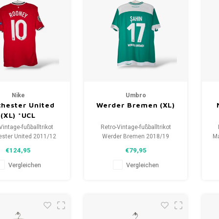
Nike
Umbro
hester United
Werder Bremen (XL)
(XL) *UCL
Vintage-fußballtrikot
Retro-Vintage-fußballtrikot
ster United 2011/12
Werder Bremen 2018/19
Ma
öße: XL (unisex)
Größe: XL (unisex)
(
€124,95
€79,95
zustand des Hemdes:
Gesamtzustand des Hemdes:
H
5/10 (gebraucht)
9.5/10 (gebraucht)
Vergleichen
Vergleichen