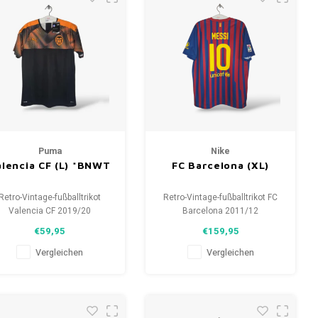
Puma
Nike
alencia CF (L) *BNWT
FC Barcelona (XL)
Retro-Vintage-fußballtrikot
Retro-Vintage-fußballtrikot FC
Valencia CF 2019/20
Barcelona 2011/12
Größe: L (unisex)
Größe: XL (unisex)
€59,95
€159,95
samtzustand des Hemdes:
Gesamtzustand des Hemdes:
10/10 (BNWT)
10/10 (gebraucht)
Vergleichen
Vergleichen