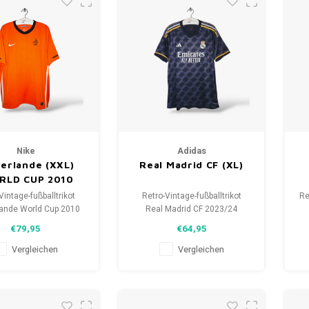
Nike
Adidas
erlande (XXL)
Real Madrid CF (XL)
RLD CUP 2010
Vintage-fußballtrikot
Retro-Vintage-fußballtrikot
Re
lande World Cup 2010
Real Madrid CF 2023/24
öße: XXL (unisex)
Größe: XL (unisex)
€79,95
€64,95
zustand des Hemdes:
Gesamtzustand des Hemdes:
Ge
5/10 (gebraucht)
10/10 (gebraucht)
Vergleichen
Vergleichen