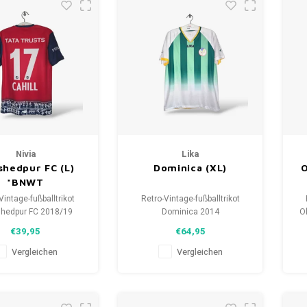
Nivia
Lika
hedpur FC (L)
Dominica (XL)
O
*BNWT
Vintage-fußballtrikot
Retro-Vintage-fußballtrikot
hedpur FC 2018/19
Dominica 2014
O
röße: L (unisex)
Größe: XL (unisex)
€39,95
€64,95
zustand des Hemdes:
Gesamtzustand des Hemdes:
Ge
9.5/10 (BNWT)
10/10 (gebraucht)
Vergleichen
Vergleichen