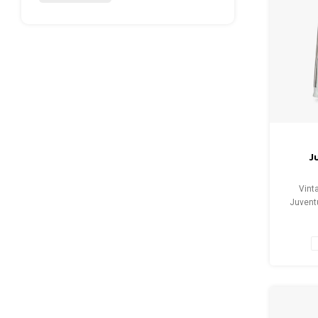
J
Vint
Juvent
(unis