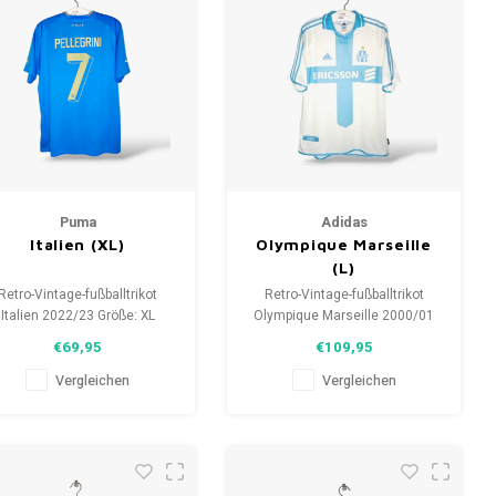
Puma
Adidas
Italien (XL)
Olympique Marseille
(L)
Retro-Vintage-fußballtrikot
Retro-Vintage-fußballtrikot
Italien 2022/23 Größe: XL
Olympique Marseille 2000/01
unisex) Gesamtzustand des
Größe: L (unisex)
€69,95
€109,95
emdes: 9.5/10 (gebraucht)
Gesamtzustand des Hemdes:
10/10 (gebraucht)
Vergleichen
Vergleichen