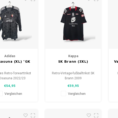
Adidas
Kappa
asuna (XL) *GK
SK Brann (3XL)
V
es Retro-Torwarttrikot
Retro-Vintage-fußballtrikot SK
Osasuna 2022/23
Brann 2009
öße: XL (Unisex)
Größe: 3XL (unisex)
€54,95
€59,95
d: 9.5/10 (gebracht)
Gesamtzustand des Hemdes:
Ge
8/10 (gebraucht)
Vergleichen
Vergleichen