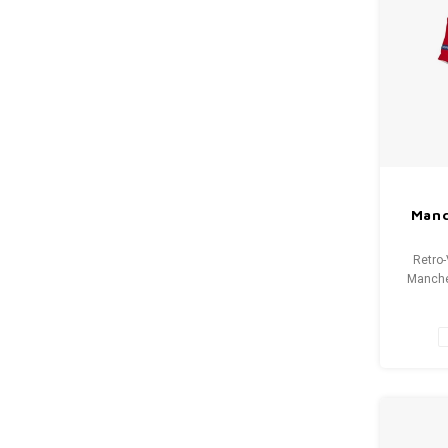
Manc
Retro-
Manche
Gr
Gesamt
9.