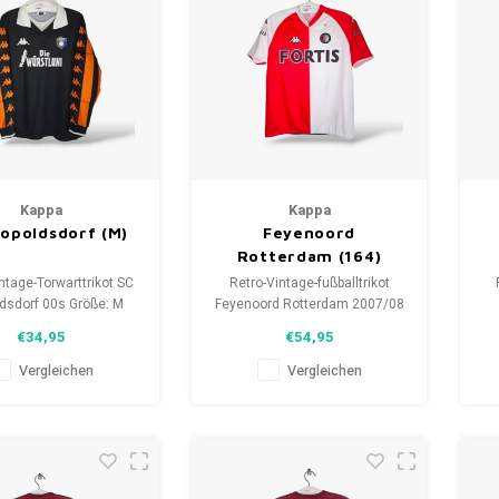
Kappa
Kappa
opoldsdorf (M)
Feyenoord
Rotterdam (164)
ntage-Torwarttrikot SC
Retro-Vintage-fußballtrikot
dsdorf 00s Größe: M
Feyenoord Rotterdam 2007/08
) Gesamtzustand des
Größe: 164 (unisex)
€34,95
€54,95
s: 9/10 (gebraucht)
Gesamtzustand des Hemdes:
Ge
9.5/10 (gebraucht)
Vergleichen
Vergleichen