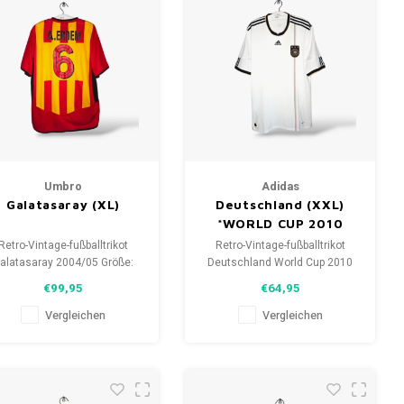
Umbro
Adidas
Galatasaray (XL)
Deutschland (XXL)
*WORLD CUP 2010
Retro-Vintage-fußballtrikot
Retro-Vintage-fußballtrikot
alatasaray 2004/05 Größe:
Deutschland World Cup 2010
L (unisex) Gesamtzustand
Größe: XXL (unisex)
€99,95
€64,95
s Hemdes: 9/10 (gebraucht)
Gesamtzustand des Hemdes:
9.5/10 (gebraucht)
Vergleichen
Vergleichen