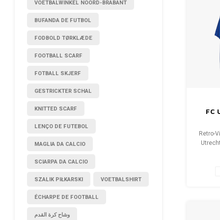
VOETBALWINKEL NOORD-BRABANT
BUFANDA DE FUTBOL
FODBOLD TØRKLÆDE
FOOTBALL SCARF
FOTBALL SKJERF
GESTRICKTER SCHAL
KNITTED SCARF
FC 
LENÇO DE FUTEBOL
Retro-Vi
Utrech
MAGLIA DA CALCIO
(unisex
SCIARPA DA CALCIO
Hemd
SZALIK PIŁKARSKI
VOETBALSHIRT
ÉCHARPE DE FOOTBALL
وشاح كرة القدم