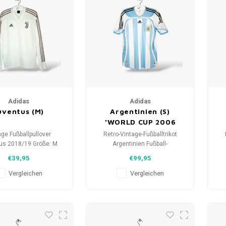
Adidas
Adidas
uventus (M)
Argentinien (S)
*WORLD CUP 2006
age Fußballpullover
Retro-Vintage-Fußballtrikot
us 2018/19 Größe: M
Argentinien Fußball-
ex) Zustand: 9.5/10
Weltmeisterschaft 2006
(
€39,95
€99,95
(gebraucht)
Größe: S (unisex)
H
Gesamtzustand des Hemdes:
Vergleichen
Vergleichen
9.5/10 (gebraucht)