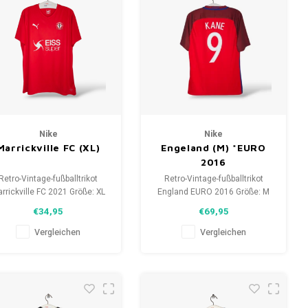
Nike
Nike
Marrickville FC (XL)
Engeland (M) *EURO
2016
Retro-Vintage-fußballtrikot
Retro-Vintage-fußballtrikot
rrickville FC 2021 Größe: XL
England EURO 2016 Größe: M
unisex) Gesamtzustand des
(unisex) Gesamtzustand des
€34,95
€69,95
emdes: 9.5/10 (gebraucht)
Hemdes: 10/10 (gebraucht)
Vergleichen
Vergleichen