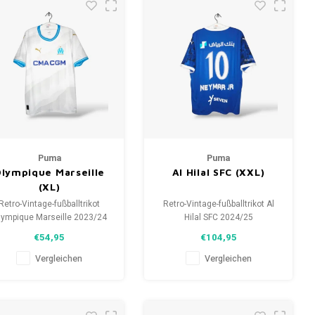
Puma
Puma
lympique Marseille
Al Hilal SFC (XXL)
(XL)
Retro-Vintage-fußballtrikot
Retro-Vintage-fußballtrikot Al
lympique Marseille 2023/24
Hilal SFC 2024/25
Größe: XL (unisex)
Größe: XXL (unisex)
€54,95
€104,95
samtzustand des Hemdes:
Gesamtzustand des Hemdes:
10/10 (gebraucht)
10/10 (gebraucht)
Vergleichen
Vergleichen