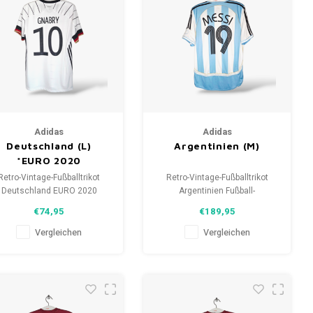
Adidas
Adidas
Deutschland (L)
Argentinien (M)
*EURO 2020
Retro-Vintage-Fußballtrikot
Retro-Vintage-Fußballtrikot
Deutschland EURO 2020
Argentinien Fußball-
Größe: L (unisex)
Weltmeisterschaft 2006
€74,95
€189,95
samtzustand des Hemdes:
Größe: M (unisex)
10/10 (gebraucht)
Gesamtzustand des Hemdes:
Vergleichen
Vergleichen
9.5/10 (gebraucht)