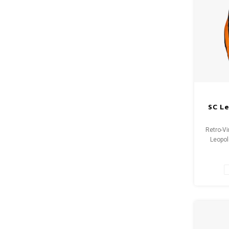
SC Le
Retro-Vi
Leopol
(unisex
Hemde