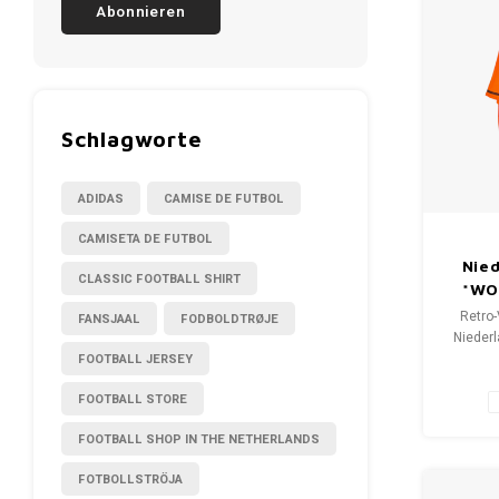
Abonnieren
Schlagworte
ADIDAS
CAMISE DE FUTBOL
CAMISETA DE FUTBOL
Nied
CLASSIC FOOTBALL SHIRT
*WO
Retro-
FANSJAAL
FODBOLDTRØJE
Nieder
FOOTBALL JERSEY
Gr
Gesamt
FOOTBALL STORE
9.
FOOTBALL SHOP IN THE NETHERLANDS
FOTBOLLSTRÖJA