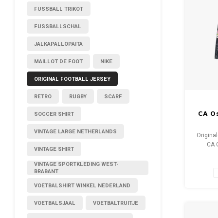
FUSSBALL TRIKOT
FUSSBALLSCHAL
JALKAPALLOPAITA
MAILLOT DE FOOT
NIKE
ORIGINAL FOOTBALL JERSEY
RETRO
RUGBY
SCARF
CA Os
SOCCER SHIRT
VINTAGE LARGE NETHERLANDS
Original
CA 
VINTAGE SHIRT
Gr
Zustan
VINTAGE SPORTKLEDING WEST-
BRABANT
VOETBALSHIRT WINKEL NEDERLAND
VOETBALSJAAL
VOETBALTRUITJE