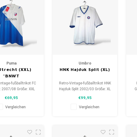
Puma
Umbro
Utrecht (XXL)
HNK Hajduk Split (XL)
*BNWT
ntage-fußballtrikot FC
Retro-Vintage-fußballtrikot HNK
t 2007/08 Größe: XXL
Hajduk Split 2002/03 Größe: XL
G
) Gesamtzustand des
(unisex) Gesamtzustand des
X
€69,95
€99,95
es: 10/10 (BNWT)
Hemdes: 9.5/10 (gebraucht)
de
Vergleichen
Vergleichen