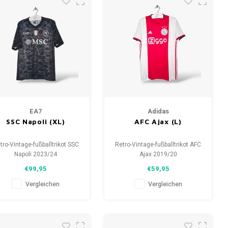
EA7
Adidas
SSC Napoli (XL)
AFC Ajax (L)
tro-Vintage-fußballtrikot SSC
Retro-Vintage-fußballtrikot AFC
Napoli 2023/24
Ajax 2019/20
Größe: XL (unisex)
Größe: L (unisex)
€99,95
€59,95
samtzustand des Hemdes:
Gesamtzustand des Hemdes:
9.5/10 (gebraucht)
10/10 (gebraucht)
Vergleichen
Vergleichen