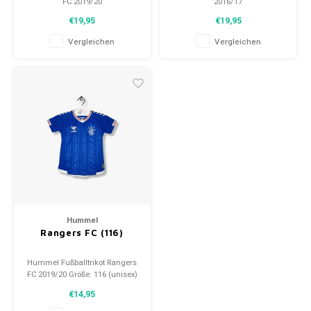
FC 2019/20
2016/17
Größe: 116 (5/6 Jahre)
Größe: 116 (5/6 Jahre)
€19,95
€19,95
Zustand: 10/10 (gebraucht)
Zustand: 9,5/10 (gebraucht)
Vergleichen
Vergleichen
Hummel
Rangers FC (116)
Hummel Fußballtrikot Rangers
FC 2019/20 Größe: 116 (unisex)
Zustand: 10/10 (gebraucht)
€14,95