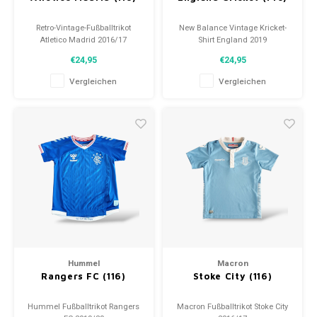
Retro-Vintage-Fußballtrikot
New Balance Vintage Kricket-
Atletico Madrid 2016/17
Shirt England 2019
Größe: 116-122 (unisex)
Größe: M (12 Jahre)
€24,95
€24,95
Gesamtzustand des Hemdes:
Zustand: 10/10 (gebraucht)
9.5/10 (gebraucht)
Vergleichen
Vergleichen
Hummel
Macron
Rangers FC (116)
Stoke City (116)
Hummel Fußballtrikot Rangers
Macron Fußballtrikot Stoke City