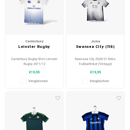
Fußballshorts
Canterbury
Joma
Leinster Rugby
Swansea City (116)
Canterbury Rugby-Shirt Leinster
Swansea City 2020/21 Retro-
Rugby 2011/12
Fußballtrikot (Vintage)
Größe: 116 (unisex)
Größe: 116 (6 Jahre)
€19,95
€19,95
Zustand: 9/10 (gebraucht)
Gesamtzustand des Trikots:
9/10 (gebraucht)
Vergleichen
Vergleichen