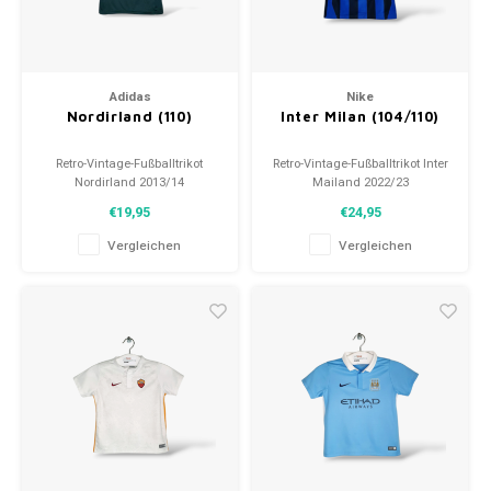
Adidas
Nike
Nordirland (110)
Inter Milan (104/110)
Retro-Vintage-Fußballtrikot
Retro-Vintage-Fußballtrikot Inter
Nordirland 2013/14
Mailand 2022/23
Größe: 110 (unisex)
Größe: 104-110 (unisex)
€19,95
€24,95
Gesamtzustand des Hemdes:
Gesamtzustand des Hemdes:
9/10 (gebraucht)
10/10 (gebraucht)
Vergleichen
Vergleichen