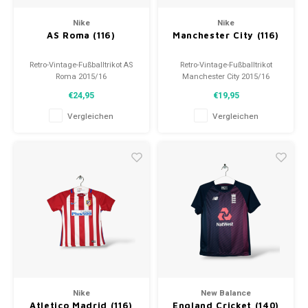
Nike
Nike
AS Roma (116)
Manchester City (116)
Retro-Vintage-Fußballtrikot AS
Retro-Vintage-Fußballtrikot
Roma 2015/16
Manchester City 2015/16
Größe: 116-122 (unisex)
Größe: 110-116 (unisex)
€24,95
€19,95
Gesamtzustand des Hemdes:
Gesamtzustand des Hemdes:
9.5/10 (gebraucht)
9/10 (gebraucht)
Vergleichen
Vergleichen
Nike
New Balance
Atletico Madrid (116)
England Cricket (140)