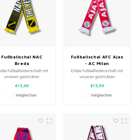
Fußballschal NAC
Fußballschal AFC Ajax
Breda
- AC Milan
lebe Fußballleidenschaft mit
Erlebe Fußballleidenschaft mit
unseren gestrickten
unseren gestrickten
anschals. Von Clubmottos
Fanschals. Von Clubmottos
€13,00
€13,50
bis Spielernamen, jedes
bis Spielernamen, jedes
erzählt eine Geschichte.
erzählt eine Geschichte.
Vergleichen
Vergleichen
ähle aus gebrauchten und
Wähle aus gebrauchten und
uen Schals und trage stolz.
neuen Schals und trage stolz.
eLoveFootballShirts.com -
WeLoveFootballShirts.com -
eine Quelle für einzigartige
Deine Quelle für einzigartige
Fanschals!
Fanschals!