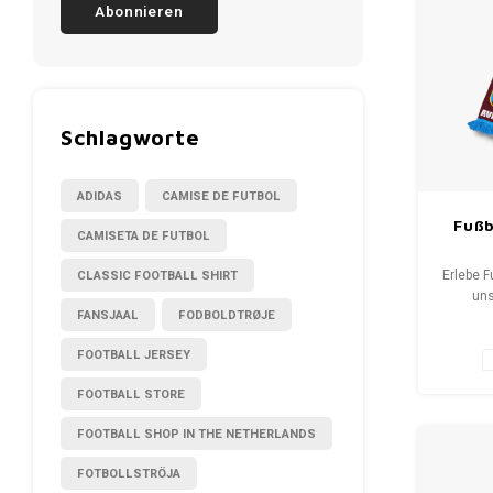
Abonnieren
Schlagworte
ADIDAS
CAMISE DE FUTBOL
Fußb
CAMISETA DE FUTBOL
CLASSIC FOOTBALL SHIRT
Erlebe F
uns
FANSJAAL
FODBOLDTRØJE
Fansch
bis S
FOOTBALL JERSEY
erzäh
Wähle 
FOOTBALL STORE
neuen Sc
WeLove
FOOTBALL SHOP IN THE NETHERLANDS
Deine Q
FOTBOLLSTRÖJA