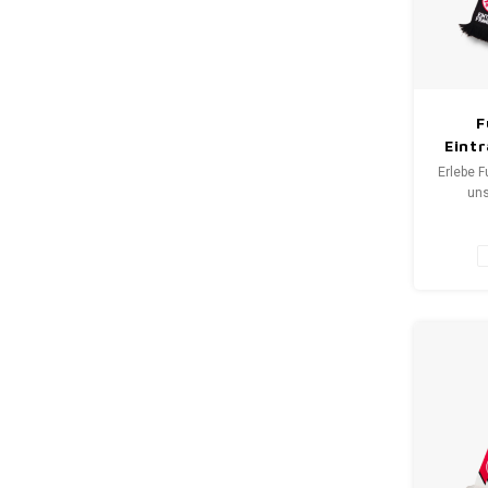
F
Eint
Erlebe F
uns
Fansch
bis S
erzäh
Wähle 
neuen Sc
WeLove
Deine Q