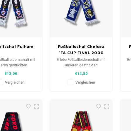
llschal Fulham
Fußballschal Chelsea
*FA CUP FINAL 2000
ußballleidenschaft mit
Erlebe Fußballleidenschaft mit
Er
eren gestrickten
unseren gestrickten
als. Von Clubmottos
Fanschals. Von Clubmottos
F
€13,00
€14,50
pielernamen, jedes
bis Spielernamen, jedes
lt eine Geschichte.
erzählt eine Geschichte.
Vergleichen
Vergleichen
aus gebrauchten und
Wähle aus gebrauchten und
W
hals und trage stolz.
neuen Schals und trage stolz.
ne
FootballShirts.com -
WeLoveFootballShirts.com -
W
uelle für einzigartige
Deine Quelle für einzigartige
D
Fanschals!
Fanschals!