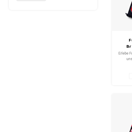
F
Br
Erlebe F
uns
Fansch
bis S
erzäh
Wähle 
neuen Sc
WeLove
Deine Q