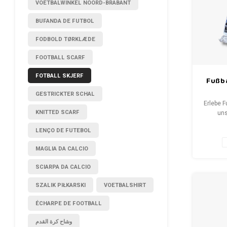
VOETBALWINKEL NOORD-BRABANT
BUFANDA DE FUTBOL
FODBOLD TØRKLÆDE
FOOTBALL SCARF
FOTBALL SKJERF
Fußba
GESTRICKTER SCHAL
Erlebe F
KNITTED SCARF
uns
Fansch
LENÇO DE FUTEBOL
bis S
erzäh
MAGLIA DA CALCIO
Wähle 
neuen Sc
SCIARPA DA CALCIO
WeLove
Deine Q
SZALIK PIŁKARSKI
VOETBALSHIRT
ÉCHARPE DE FOOTBALL
وشاح كرة القدم