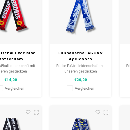
lschal Excelsior
Fußballschal AGOVV
Rotterdam
Apeldoorn
ußballleidenschaft mit
Erlebe Fußballleidenschaft mit
Er
eren gestrickten
unseren gestrickten
als. Von Clubmottos
Fanschals. Von Clubmottos
F
€14,00
€20,00
pielernamen, jedes
bis Spielernamen, jedes
lt eine Geschichte.
erzählt eine Geschichte.
Vergleichen
Vergleichen
aus gebrauchten und
Wähle aus gebrauchten und
W
hals und trage stolz.
neuen Schals und trage stolz.
ne
FootballShirts.com -
WeLoveFootballShirts.com -
W
uelle für einzigartige
Deine Quelle für einzigartige
D
Fanschals!
Fanschals!