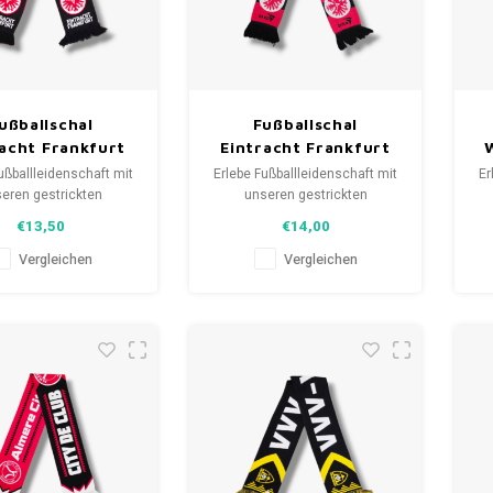
ußballschal
Fußballschal
racht Frankfurt
Eintracht Frankfurt
ußballleidenschaft mit
Erlebe Fußballleidenschaft mit
Er
eren gestrickten
unseren gestrickten
als. Von Clubmottos
Fanschals. Von Clubmottos
F
€13,50
€14,00
pielernamen, jedes
bis Spielernamen, jedes
lt eine Geschichte.
erzählt eine Geschichte.
Vergleichen
Vergleichen
aus gebrauchten und
Wähle aus gebrauchten und
W
hals und trage stolz.
neuen Schals und trage stolz.
ne
FootballShirts.com -
WeLoveFootballShirts.com -
W
uelle für einzigartige
Deine Quelle für einzigartige
D
Fanschals!
Fanschals!