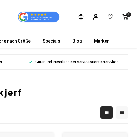
0
che nach Größe
Specials
Blog
Marken
er
Guter und zuverlässiger serviceorientierter Shop
kjerf