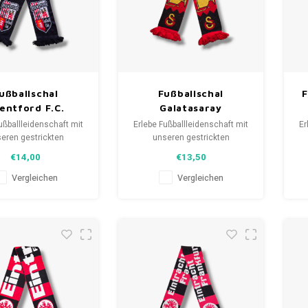
ußballschal
Fußballschal
F
entford F.C.
Galatasaray
ußballleidenschaft mit
Erlebe Fußballleidenschaft mit
Er
eren gestrickten
unseren gestrickten
als. Von Clubmottos
Fanschals. Von Clubmottos
F
€14,00
€13,50
pielernamen, jedes
bis Spielernamen, jedes
lt eine Geschichte.
erzählt eine Geschichte.
Vergleichen
Vergleichen
aus gebrauchten und
Wähle aus gebrauchten und
W
hals und trage stolz.
neuen Schals und trage stolz.
ne
FootballShirts.com -
WeLoveFootballShirts.com -
W
uelle für einzigartige
Deine Quelle für einzigartige
D
Fanschals!
Fanschals!