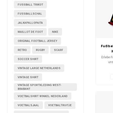
FUSSBALL TRIKOT
FUSSBALLSCHAL
JALKAPALLOPAITA
MAILLOT DE FOOT
NIKE
ORIGINAL FOOTBALL JERSEY
Fußbal
RETRO
RUGBY
SCARF
Erlebe F
SOCCER SHIRT
uns
Fansch
VINTAGE LARGE NETHERLANDS
bis S
erzäh
VINTAGE SHIRT
Wähle 
VINTAGE SPORTKLEDING WEST-
neuen Sc
BRABANT
WeLove
Deine Q
VOETBALSHIRT WINKEL NEDERLAND
VOETBALSJAAL
VOETBALTRUITJE