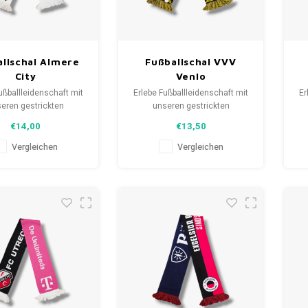
llschal Almere
Fußballschal VVV
City
Venlo
ußballleidenschaft mit
Erlebe Fußballleidenschaft mit
Er
eren gestrickten
unseren gestrickten
als. Von Clubmottos
Fanschals. Von Clubmottos
F
€14,00
€13,50
pielernamen, jedes
bis Spielernamen, jedes
lt eine Geschichte.
erzählt eine Geschichte.
Vergleichen
Vergleichen
aus gebrauchten und
Wähle aus gebrauchten und
W
hals und trage stolz.
neuen Schals und trage stolz.
ne
FootballShirts.com -
WeLoveFootballShirts.com -
W
uelle für einzigartige
Deine Quelle für einzigartige
D
Fanschals!
Fanschals!