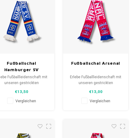
Fußballschal
Fußballschal Arsenal
Hamburger SV
lebe Fußballleidenschaft mit
Erlebe Fußballleidenschaft mit
unseren gestrickten
unseren gestrickten
anschals. Von Clubmottos
Fanschals. Von Clubmottos
€13,50
€13,00
bis Spielernamen, jedes
bis Spielernamen, jedes
erzählt eine Geschichte.
erzählt eine Geschichte.
Vergleichen
Vergleichen
ähle aus gebrauchten und
Wähle aus gebrauchten und
uen Schals und trage stolz.
neuen Schals und trage stolz.
eLoveFootballShirts.com -
WeLoveFootballShirts.com -
eine Quelle für einzigartige
Deine Quelle für einzigartige
Fanschals!
Fanschals!