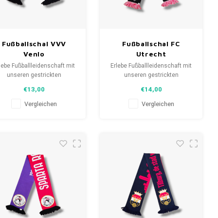
Fußballschal VVV
Fußballschal FC
Venlo
Utrecht
lebe Fußballleidenschaft mit
Erlebe Fußballleidenschaft mit
unseren gestrickten
unseren gestrickten
anschals. Von Clubmottos
Fanschals. Von Clubmottos
€13,00
€14,00
bis Spielernamen, jedes
bis Spielernamen, jedes
erzählt eine Geschichte.
erzählt eine Geschichte.
Vergleichen
Vergleichen
ähle aus gebrauchten und
Wähle aus gebrauchten und
uen Schals und trage stolz.
neuen Schals und trage stolz.
eLoveFootballShirts.com -
WeLoveFootballShirts.com -
eine Quelle für einzigartige
Deine Quelle für einzigartige
Fanschals!
Fanschals!