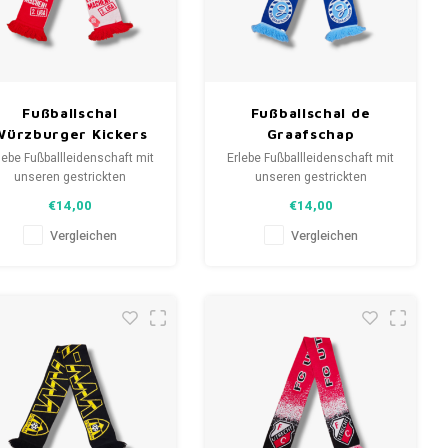
Fußballschal
Fußballschal de
Würzburger Kickers
Graafschap
*BNWT
lebe Fußballleidenschaft mit
Erlebe Fußballleidenschaft mit
unseren gestrickten
unseren gestrickten
anschals. Von Clubmottos
Fanschals. Von Clubmottos
€14,00
€14,00
bis Spielernamen, jedes
bis Spielernamen, jedes
erzählt eine Geschichte.
erzählt eine Geschichte.
Vergleichen
Vergleichen
ähle aus gebrauchten und
Wähle aus gebrauchten und
uen Schals und trage stolz.
neuen Schals und trage stolz.
eLoveFootballShirts.com -
WeLoveFootballShirts.com -
eine Quelle für einzigartige
Deine Quelle für einzigartige
Fanschals!
Fanschals!