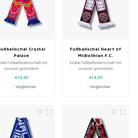
Fußballschal Crystal
Fußballschal Heart of
Palace
Midlothian F.C.
lebe Fußballleidenschaft mit
Erlebe Fußballleidenschaft mit
unseren gestrickten
unseren gestrickten
anschals. Von Clubmottos
Fanschals. Von Clubmottos
€14,00
€14,50
bis Spielernamen, jedes
bis Spielernamen, jedes
erzählt eine Geschichte.
erzählt eine Geschichte.
Vergleichen
Vergleichen
ähle aus gebrauchten und
Wähle aus gebrauchten und
uen Schals und trage stolz.
neuen Schals und trage stolz.
eLoveFootballShirts.com -
WeLoveFootballShirts.com -
eine Quelle für einzigartige
Deine Quelle für einzigartige
Fanschals!
Fanschals!