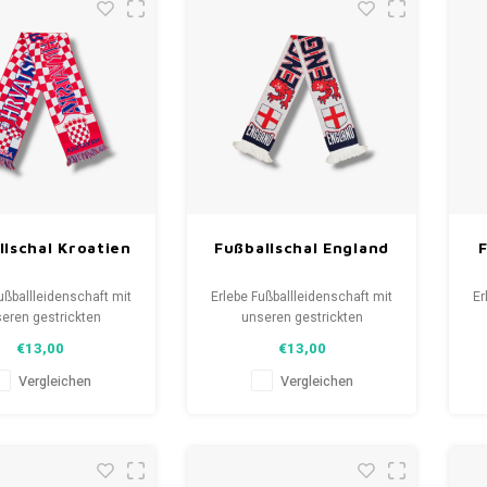
llschal Kroatien
Fußballschal England
ußballleidenschaft mit
Erlebe Fußballleidenschaft mit
Er
eren gestrickten
unseren gestrickten
als. Von Clubmottos
Fanschals. Von Clubmottos
F
€13,00
€13,00
pielernamen, jedes
bis Spielernamen, jedes
lt eine Geschichte.
erzählt eine Geschichte.
Vergleichen
Vergleichen
aus gebrauchten und
Wähle aus gebrauchten und
W
hals und trage stolz.
neuen Schals und trage stolz.
ne
FootballShirts.com -
WeLoveFootballShirts.com -
W
uelle für einzigartige
Deine Quelle für einzigartige
D
Fanschals!
Fanschals!