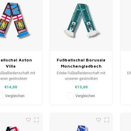
allschal Aston
Fußballschal Borussia
Villa
Monchengladbach
ußballleidenschaft mit
Erlebe Fußballleidenschaft mit
Er
eren gestrickten
unseren gestrickten
als. Von Clubmottos
Fanschals. Von Clubmottos
F
€14,00
€13,00
pielernamen, jedes
bis Spielernamen, jedes
lt eine Geschichte.
erzählt eine Geschichte.
Vergleichen
Vergleichen
aus gebrauchten und
Wähle aus gebrauchten und
W
hals und trage stolz.
neuen Schals und trage stolz.
ne
FootballShirts.com -
WeLoveFootballShirts.com -
W
uelle für einzigartige
Deine Quelle für einzigartige
D
Fanschals!
Fanschals!