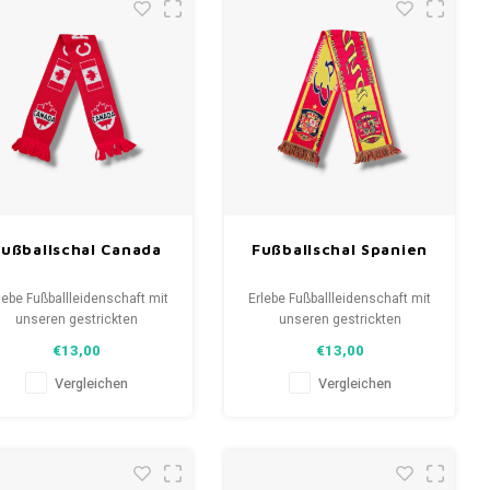
Fußballschal Canada
Fußballschal Spanien
lebe Fußballleidenschaft mit
Erlebe Fußballleidenschaft mit
unseren gestrickten
unseren gestrickten
anschals. Von Clubmottos
Fanschals. Von Clubmottos
€13,00
€13,00
bis Spielernamen, jedes
bis Spielernamen, jedes
erzählt eine Geschichte.
erzählt eine Geschichte.
Vergleichen
Vergleichen
ähle aus gebrauchten und
Wähle aus gebrauchten und
uen Schals und trage stolz.
neuen Schals und trage stolz.
eLoveFootballShirts.com -
WeLoveFootballShirts.com -
eine Quelle für einzigartige
Deine Quelle für einzigartige
Fanschals!
Fanschals!