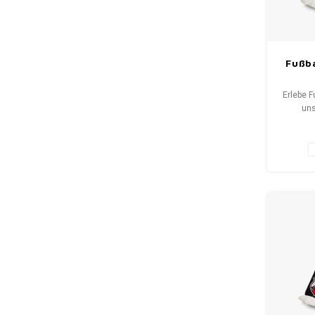
Fußba
Erlebe F
uns
Fansch
bis S
erzäh
Wähle 
neuen Sc
WeLove
Deine Q