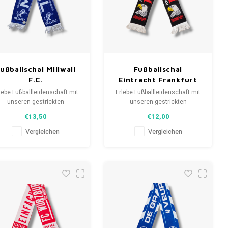
ußballschal Millwall
Fußballschal
F.C.
Eintracht Frankfurt
lebe Fußballleidenschaft mit
Erlebe Fußballleidenschaft mit
unseren gestrickten
unseren gestrickten
anschals. Von Clubmottos
Fanschals. Von Clubmottos
€13,50
€12,00
bis Spielernamen, jedes
bis Spielernamen, jedes
erzählt eine Geschichte.
erzählt eine Geschichte.
Vergleichen
Vergleichen
ähle aus gebrauchten und
Wähle aus gebrauchten und
uen Schals und trage stolz.
neuen Schals und trage stolz.
eLoveFootballShirts.com -
WeLoveFootballShirts.com -
eine Quelle für einzigartige
Deine Quelle für einzigartige
Fanschals!
Fanschals!