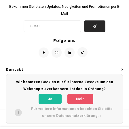
Bekommen Sie letzten Updates, Neuigkeiten und Promotionen per E-
Mail
Folge uns
Kontakt
Wir benutzen Cookies nur für interne Zwecke um den
Kundendienst
Webshop zu verbessern. Ist das in Ordnung?
Mein Konto
Ja
Nein
Für weitere Informationen beachten Sie bitte
unsere Datenschutzerklärung. »
© Copyright 2026 WeLoveFootballShirts.com - Powered by
Lightspeed
- Theme
by
Shopmonkey