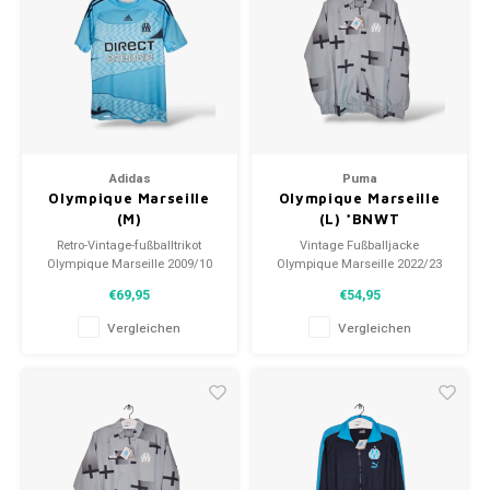
Fußballshorts
Adidas
Puma
Olympique Marseille
Olympique Marseille
(M)
(L) *BNWT
Retro-Vintage-fußballtrikot
Vintage Fußballjacke
Olympique Marseille 2009/10
Olympique Marseille 2022/23
Größe: M (unisex)
Größe: L (unisex)
€69,95
€54,95
Gesamtzustand des Hemdes:
Zustand: 10/10 (BNWT)
9/10 (gebraucht)
Vergleichen
Vergleichen