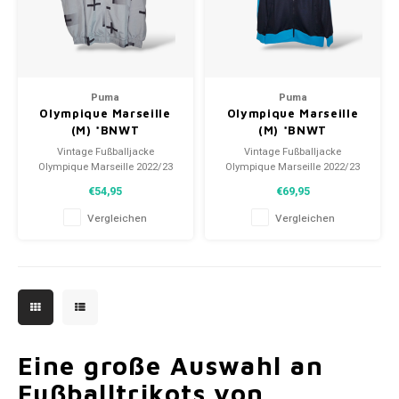
Puma
Puma
Olympique Marseille
Olympique Marseille
(M) *BNWT
(M) *BNWT
Vintage Fußballjacke
Vintage Fußballjacke
Olympique Marseille 2022/23
Olympique Marseille 2022/23
Größe: M (unisex)
Größe: M (unisex)
€54,95
€69,95
Zustand: 10/10 (BNWT)
Zustand: 10/10 (BNWT)
Vergleichen
Vergleichen
Eine große Auswahl an
Fußballtrikots von