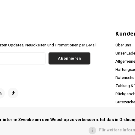
r
Kunde
ten Updates, Neuigkeiten und Promotionen per E-Mail
Über uns
Unser Lade
Abonnieren
Allgemein
Haftungsa
Datenschutz
Zahlung &
Rückgabeb
Gütezeich
Verfolgen S
RSS feed
ür interne Zwecke um den Webshop zu verbessern. Ist das in Ordnun
Für weitere Infor