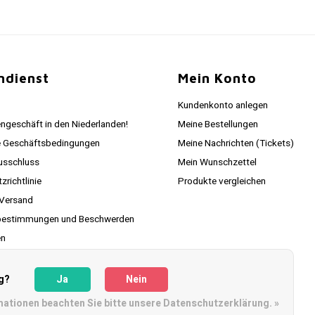
ndienst
Mein Konto
Kundenkonto anlegen
ngeschäft in den Niederlanden!
Meine Bestellungen
e Geschäftsbedingungen
Meine Nachrichten (Tickets)
usschluss
Mein Wunschzettel
richtlinie
Produkte vergleichen
 Versand
estimmungen und Beschwerden
en
ie Ihr Paket hier
g?
Ja
Nein
mationen beachten Sie bitte unsere Datenschutzerklärung. »