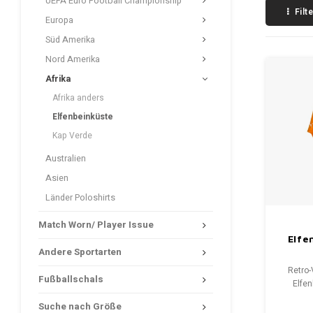
UEFA Euro Football Championship
Filt
Europa
Süd Amerika
Nord Amerika
Afrika
Afrika anders
Elfenbeinküste
Kap Verde
Australien
Asien
Länder Poloshirts
Match Worn/ Player Issue
Elfe
Andere Sportarten
Retro-
Fußballschals
Elfe
Gr
Suche nach Größe
Gesamt