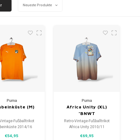
er
Neueste Produkte
Puma
Puma
nbeinküste (M)
Africa Unity (XL)
*BNWT
Vintage-Fußballtrikot
Retro-Vintage-Fußballtrikot
nbeinküste 2014/16
Africa Unity 2010/11
öße: M (unisex)
Größe: XL (unisex)
€54,95
€69,95
zustand des Hemdes:
Gesamtzustand des Hemdes: