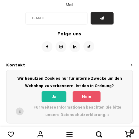
Mail
Folge uns
Kontakt
Wir benutzen Cookies nur für interne Zwecke um den
Kundendienst
Webshop zu verbessern. Ist das in Ordnung?
Mein Konto
Ja
Nein
Für weitere Informationen beachten Sie bitte
unsere Datenschutzerklärung. »
© Copyright 2026 WeLoveFootballShirts.com - Powered by
Lightspeed
- Theme
by
Shopmonkey
0
0
Produkte vergleichen