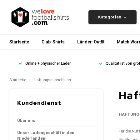
Kategorien
Startseite
Club-Shirts
Länder-Outfit
Match Worn
Online + physischer Laden
Qualität ist von gr
Startseite
Haftungsausschluss
Haf
Kundendienst
HAFTUNG
Über uns
Für die Nu
Unser Ladengeschäft in den
Niederlanden!
die Nutzun