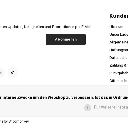
r
Kunde
ten Updates, Neuigkeiten und Promotionen per E-Mail
Über uns
Unser Lade
Abonnieren
Allgemein
Haftungsa
Datenschutz
Zahlung &
Rückgabeb
Gütezeich
Verfolgen S
RSS feed
ür interne Zwecke um den Webshop zu verbessern. Ist das in Ordnun
Für weitere Infor
me by
Shopmonkey