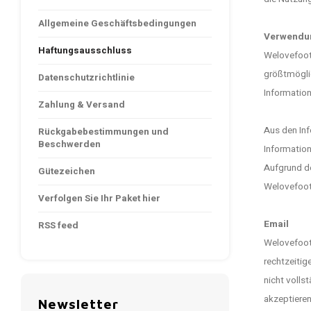
Allgemeine Geschäftsbedingungen
Verwendun
Haftungsausschluss
Welovefootb
größtmöglic
Datenschutzrichtlinie
Information
Zahlung & Versand
Aus den Inf
Rückgabebestimmungen und
Beschwerden
Information
Aufgrund d
Gütezeichen
Welovefoot
Verfolgen Sie Ihr Paket hier
Email
RSS feed
Welovefootb
rechtzeitig
nicht volls
akzeptieren
Newsletter