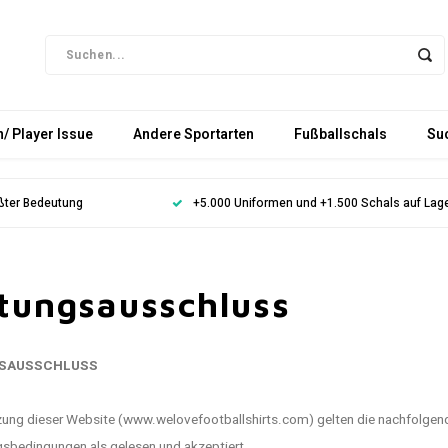
/ Player Issue
Andere Sportarten
Fußballschals
Su
ößter Bedeutung
+5.000 Uniformen und +1.500 Schals auf Lag
tungsausschluss
SAUSSCHLUSS
tzung dieser Website (www.welovefootballshirts.com) gelten die nachfolge
gsbedingungen als gelesen und akzeptiert.