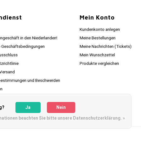
ndienst
Mein Konto
Kundenkonto anlegen
ngeschäft in den Niederlanden!
Meine Bestellungen
e Geschäftsbedingungen
Meine Nachrichten (Tickets)
usschluss
Mein Wunschzettel
richtlinie
Produkte vergleichen
 Versand
estimmungen und Beschwerden
en
ie Ihr Paket hier
g?
Ja
Nein
mationen beachten Sie bitte unsere Datenschutzerklärung. »