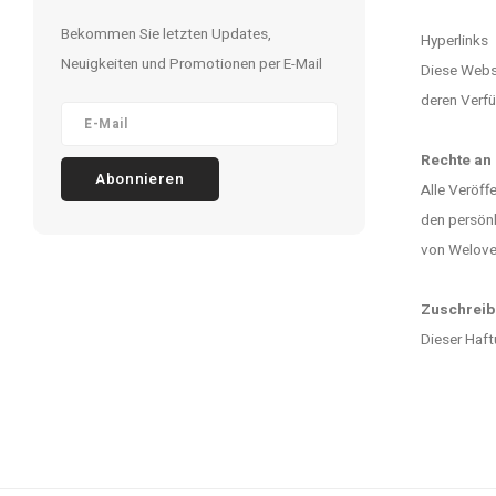
Bekommen Sie letzten Updates,
Hyperlinks
Neuigkeiten und Promotionen per E-Mail
Diese Websi
deren Verfü
Rechte an
Abonnieren
Alle Veröff
den persönl
von Welovef
Zuschrei
Dieser Haft