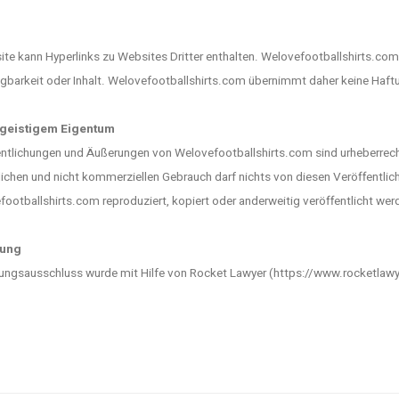
te kann Hyperlinks zu Websites Dritter enthalten. Welovefootballshirts.com ha
gbarkeit oder Inhalt. Welovefootballshirts.com übernimmt daher keine Haftu
 geistigem Eigentum
entlichungen und Äußerungen von Welovefootballshirts.com sind urheberrech
ichen und nicht kommerziellen Gebrauch darf nichts von diesen Veröffentli
ootballshirts.com reproduziert, kopiert oder anderweitig veröffentlicht wer
bung
ungsausschluss wurde mit Hilfe von Rocket Lawyer (https://www.rocketlawyer