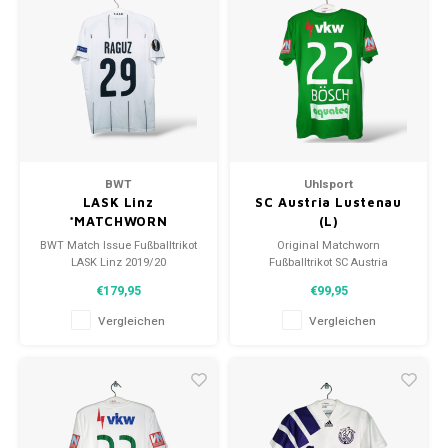
Fußballshorts
BWT
Uhlsport
LASK Linz
SC Austria Lustenau
*MATCHWORN
(L)
BWT Match Issue Fußballtrikot
Original Matchworn
LASK Linz 2019/20
Fußballtrikot SC Austria
Größe: L (unisex)
Lustenau 2020/21
€179,95
€99,95
Zustand: 9/10 (gebraucht)
Größe: L (unisex)
Gesamtzustand des Hemdes:
Vergleichen
Vergleichen
9.5/10 (gebraucht)