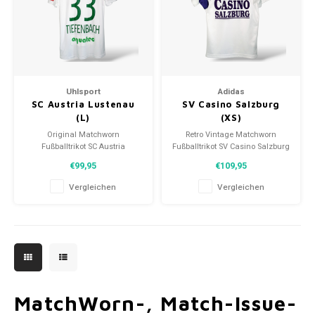
Uhlsport
Adidas
SC Austria Lustenau
SV Casino Salzburg
(L)
(XS)
Original Matchworn
Retro Vintage Matchworn
Fußballtrikot SC Austria
Fußballtrikot SV Casino Salzburg
Lustenau 2020/21
1992/93
€99,95
€109,95
Größe: L (unisex)
Größe: XS (unisex)
Gesamtzustand des Hemdes:
Gesamtzustand des Hemdes:
Vergleichen
Vergleichen
9.5/10 (gebraucht)
9.5/10 (gebraucht)
MatchWorn-, Match-Issue-