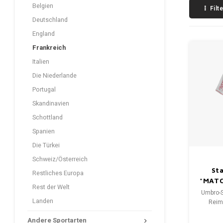
Belgien
Filt
Deutschland
England
Frankreich
Italien
Die Niederlande
Portugal
Skandinavien
Schottland
Spanien
Die Türkei
Schweiz/Österreich
St
Restliches Europa
*MAT
Rest der Welt
Umbro-S
Landen
Reim
get
Andere Sportarten
Gr