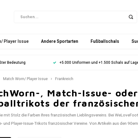
/ Player Issue
Andere Sportarten
Fußballschals
Su
ößter Bedeutung
+5.000 Uniformen und +1.500 Schals auf Lag
Match Worn/ Player Issue
Frankreich
chWorn-, Match-Issue- oder
alltrikots der französische
 mit Stolz die Farben Ihres französischen Lieblingsvereins. Bei WeLoveFoot
- und Player-Issue-Trikots französischer Vereine. Von Artikeln aus den 90ern