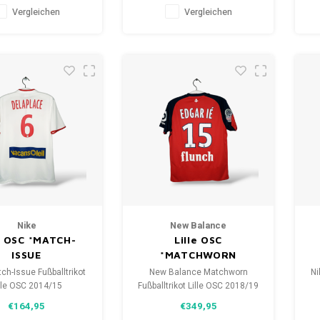
d: 9/10 (gebraucht)
Zustand: 9/10 (gebraucht)
Vergleichen
Vergleichen
Nike
New Balance
le OSC *MATCH-
Lille OSC
ISSUE
*MATCHWORN
ch-Issue Fußballtrikot
New Balance Matchworn
Ni
lle OSC 2014/15
Fußballtrikot Lille OSC 2018/19
öße: M (unisex)
Größe: S (unisex)
€164,95
€349,95
d: 10/10 (gebraucht)
Zustand: 9,5/10 (gebraucht)
Z