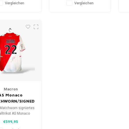
Vergleichen
Vergleichen
Macron
AS Monaco
CHWORN/SIGNED
Matchworn signiertes
lltrikot AS Monaco
2013/14
€599,95
öße: XL (unisex)