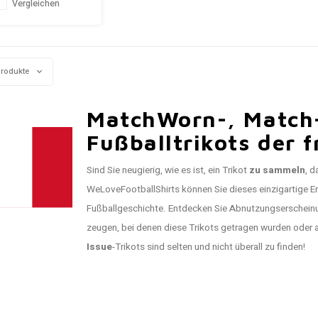
d: 9/10 (gebraucht)
Vergleichen
Produkte
MatchWorn-, Match-
Fußballtrikots der 
Sind Sie neugierig, wie es ist, ein Trikot
zu sammeln
, d
WeLoveFootballShirts können Sie dieses einzigartige Er
Fußballgeschichte. Entdecken Sie Abnutzungserscheinun
zeugen, bei denen diese Trikots getragen wurden oder a
Issue
-Trikots sind selten und nicht überall zu finden!