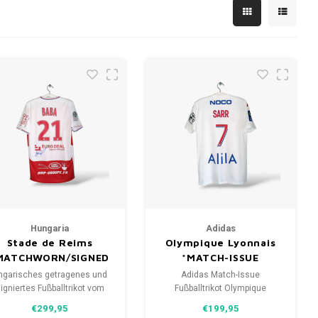
Hungaria
Adidas
Stade de Reims
Olympique Lyonnais
MATCHWORN/SIGNED
*MATCH-ISSUE
ngarisches getragenes und
Adidas Match-Issue
igniertes Fußballtrikot vom
Fußballtrikot Olympique
Stade de Reims 2018/19
Lyonnais 2022/23
€299,95
€199,95
Größe: L (Unisex)
Größe: M (Unisex)