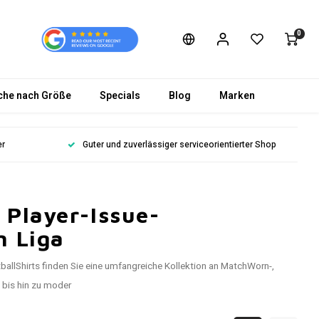
0
che nach Größe
Specials
Blog
Marken
er
Guter und zuverlässiger serviceorientierter Shop
 Player-Issue-
n Liga
ballShirts finden Sie eine umfangreiche Kollektion an MatchWorn-,
 bis hin zu moder