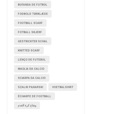
BUFANDA DE FUTBOL
FODBOLD TØRKLÆDE
FOOTBALL SCARF
FOTBALL SKJERF
GESTRICKTER SCHAL
KNITTED SCARF
LENÇO DE FUTEBOL
MAGLIA DA CALCIO
SCIARPA DA CALCIO
SZALIK PIŁKARSKI
VOETBALSHIRT
ÉCHARPE DE FOOTBALL
وشاح كرة القدم