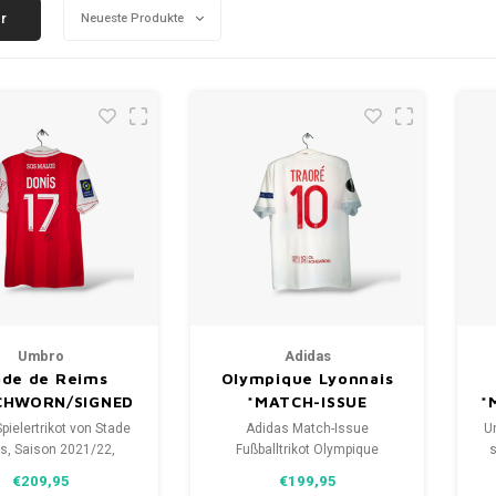
er
Neueste Produkte
Umbro
Adidas
ade de Reims
Olympique Lyonnais
CHWORN/SIGNED
*MATCH-ISSUE
*
pielertrikot von Stade
Adidas Match-Issue
U
s, Saison 2021/22,
Fußballtrikot Olympique
s
ragen und signiert
Lyonnais 2017/18
€209,95
€199,95
öße: M (Unisex)
Größe: L (8)