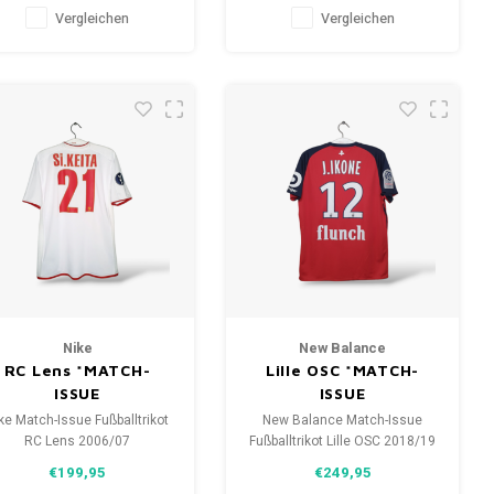
Zustand: 9/10 (gebraucht)
Zustand: 10/10 (gebraucht)
Vergleichen
Vergleichen
Nike
New Balance
RC Lens *MATCH-
Lille OSC *MATCH-
ISSUE
ISSUE
ke Match-Issue Fußballtrikot
New Balance Match-Issue
RC Lens 2006/07
Fußballtrikot Lille OSC 2018/19
Größe: L (unisex)
Größe: M (unisex)
€199,95
€249,95
ustand: 10/10 (gebraucht)
Zustand: 10/10 (gebraucht)