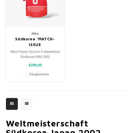
Fußballshorts
Nike
Südkorea *MATCH-
ISSUE
Nike Player-Version Fußballtrikot
Südkorea WM 2002
Größe: M (Unisex)
€299,95
Zustand: 10/10 (gebraucht)
Vergleichen
Weltmeisterschaft
Südkorea Japan 2002