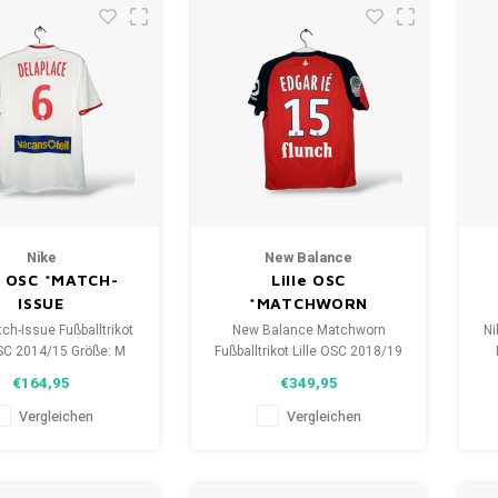
Nike
New Balance
le OSC *MATCH-
Lille OSC
ISSUE
*MATCHWORN
ch-Issue Fußballtrikot
New Balance Matchworn
Ni
OSC 2014/15 Größe: M
Fußballtrikot Lille OSC 2018/19
ex) Zustand: 10/10
Größe: S (unisex) Zustand:
€164,95
€349,95
(gebraucht)
9,5/10 (gebraucht)
Vergleichen
Vergleichen