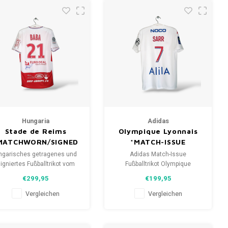
Hungaria
Adidas
Stade de Reims
Olympique Lyonnais
MATCHWORN/SIGNED
*MATCH-ISSUE
ngarisches getragenes und
Adidas Match-Issue
igniertes Fußballtrikot vom
Fußballtrikot Olympique
Stade de Reims 2018/19
Lyonnais 2022/23 Größe: M
€299,95
€199,95
Größe: L (Unisex) Zustand:
(Unisex) Zustand: 10/10
9/10 (gebraucht)
(gebraucht)
Vergleichen
Vergleichen