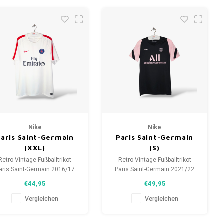
Nike
Nike
Paris Saint-Germain
Paris Saint-Germain
(XXL)
(S)
Retro-Vintage-Fußballtrikot
Retro-Vintage-Fußballtrikot
aris Saint-Germain 2016/17
Paris Saint-Germain 2021/22
Größe: XXL (unisex)
Größe: S (unisex)
€44,95
€49,95
samtzustand des Hemdes:
Gesamtzustand des Hemdes:
9.5/10 (gebraucht)
9.5/10 (gebraucht)
Vergleichen
Vergleichen