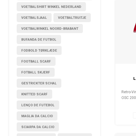
VOETBALSHIRT WINKEL NEDERLAND
VOETBALSJAAL
VOETBALTRUITJE
VOETBALWINKEL NOORD-BRABANT
BUFANDA DE FUTBOL
FODBOLD TØRKLÆDE
FOOTBALL SCARF
FOTBALL SKJERF
L
GESTRICKTER SCHAL
Retro-Vin
KNITTED SCARF
OSC 2003
Gesamt
LENÇO DE FUTEBOL
8
MAGLIA DA CALCIO
SCIARPA DA CALCIO