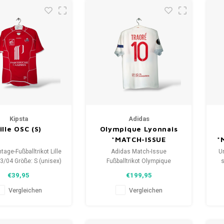
Kipsta
Adidas
ille OSC (S)
Olympique Lyonnais
*MATCH-ISSUE
*
tage-Fußballtrikot Lille
Adidas Match-Issue
U
/04 Größe: S (unisex)
Fußballtrikot Olympique
s
zustand des Hemdes:
Lyonnais 2017/18 Größe: L (8)
€39,95
€199,95
/10 (gebraucht)
Zustand: 9/10 (gebraucht)
Vergleichen
Vergleichen