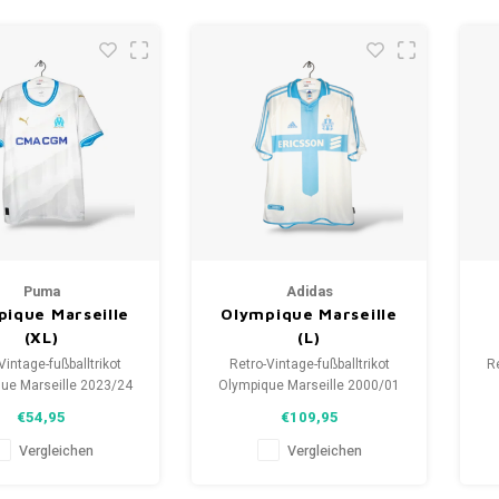
Puma
Adidas
ique Marseille
Olympique Marseille
(XL)
(L)
Vintage-fußballtrikot
Retro-Vintage-fußballtrikot
Re
ue Marseille 2023/24
Olympique Marseille 2000/01
öße: XL (unisex)
Größe: L (unisex)
€54,95
€109,95
zustand des Hemdes:
Gesamtzustand des Hemdes:
Ge
/10 (gebraucht)
10/10 (gebraucht)
Vergleichen
Vergleichen