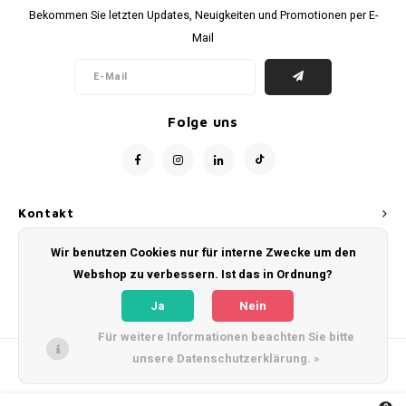
Bekommen Sie letzten Updates, Neuigkeiten und Promotionen per E-
Mail
Folge uns
Kontakt
Wir benutzen Cookies nur für interne Zwecke um den
Kundendienst
Webshop zu verbessern. Ist das in Ordnung?
Mein Konto
Ja
Nein
Für weitere Informationen beachten Sie bitte
unsere Datenschutzerklärung. »
© Copyright 2026 WeLoveFootballShirts.com - Powered by
Lightspeed
- Theme
by
Shopmonkey