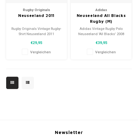
Fußballshorts
Rugby Originals
Adidas
Neuseeland 2011
Neuseeland All Blacks
Rugby (M)
Rugby Originals Vintage Rugby-
Adidas Vintage Rugby Polo
Shirt Neuseeland 2011
Neuseeland 'All Blacks' 2008
Größe: L/XL (unisex)
Größe: M (Unisex)
€29,95
€39,95
Zustand: 9,5/10 (gebraucht)
Zustand: 9.5/10 (gebraucht)
Vergleichen
Vergleichen
Newsletter