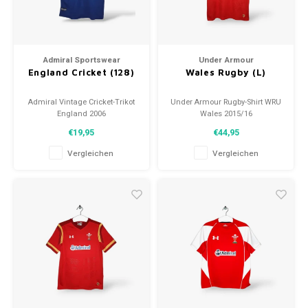
Portugal
Australien
Portugal
NFL-Fußball
Portugal Fußballschals
158-164
Nagelneu mit Tags
Stand
FC Sc
Manch
Juven
Feyen
Valen
World
EURO 
Die N
Skandinavien
Asien
Skandinavien
NHL-Eishockey
Skandinavische Fußballschals
XS
Baumwolle fußball vintage
S.V. 
SV We
Newca
Parma
PSV E
Spani
World
EURO 
Portu
Admiral Sportswear
Under Armour
England Cricket (128)
Wales Rugby (L)
Schottland
Länder Poloshirts
Schottland
Rugby
Schottland Fußballschals
S
Torwart-Kits
Belgie
VfB St
Totte
SSC N
Polos
World
Spani
Admiral Vintage Cricket-Trikot
Under Armour Rugby-Shirt WRU
Spanien
Spanien
Tennis
Spanien Fußballschals
M
Am wertvollsten
Deuts
Engla
England 2006
Wales 2015/16
Größe: 128 (unisex)
Größe: L (locker)
€19,95
€44,95
Zustand: 9,5/10 (gebraucht)
Zustand: 10/10 (gebraucht)
Die Türkei
Die Türkei
Radsport-Wettkampf-/Renntrikots
Türkei Fußballschals
L
Ärmelaufnäher
Vergleichen
Vergleichen
Schweiz/ Österreich
Schweiz/Österreich
Fußballschals Schweiz/Österreich
XL
Hüte
Übriges Europa
Restliches Europa
Restliche europäische Fußballschals
XXL
Trainingsjacken/ Pullover
Rest der Welt
Rest der Welt
Rest der Welt Fußballschals
XXXL
Upcycle Project
Landen
Länder-Fußballschals
Vintage/ template