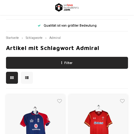
Hoofdmenu / match worn/ player issue
Hoofdmenu / andere sportarten
Hoofdmenu / suche nach größe
Hoofdmenu / fußballschals
Hoofdmenu / länder-outfit
Hoofdmenu / club-shirts
Hoofdmenu / specials
Hoofdmenu
Hoofdmenu
Qualität ist von größter Bedeutung
Match Worn/ Player Issue
Andere Sportarten
Suche nach Größe
Länder-Outfit
Fußballschals
Club-Shirts
Währung
Specials
Sprache
Startseite
Schlagworte
Admiral
Artikel mit Schlagwort Admiral
Belgien
FIFA World Cup Championship
Belgien
Auto- Motorsport
Belgien Fußballschals
86-92
Funshirts
Nederlands
Jupil
Bunde
Premi
Ligue 
Serie 
Erediv
Prime
Däne
Scott
Prime
Süper
Schwe
Andere
Andere
World
EURO 
Europ
Südam
Norda
Afrik
Bayer
Arsen
Schal
Schal
Ajax-
Benfi
Schal
Celtic
Schal
Deuts
EUR
Filter
Deutschland
UEFA Euro Football Championship
Deutschland
Cricket
Deutschland Fußballschals
98-104
CleanFresh Vintage Pro
Unter
2. Bu
Unter
Unter
Unter
Erste 
Unter
Finnl
Unter
Unter
Unter
Öster
Rest 
Rest d
World
EURO 
Däne
Argen
Mexic
Elfen
Schal
Chels
AS Ro
AZ Sc
Schal
Niede
Deutsch
GBP
England
Europa
England
Formel 1
England Fußballschals
110-116
Fußballtrikots für damen
Club 
Unter
Arsen
Lille 
AC Ma
Unter
FC Po
Island
Celtic
Atléti
Beşikt
World
EURO 
Deuts
Brasil
Kap V
Eintra
Schal
Feyen
English
USD
Frankreich
Süd Amerika
Frankreich
Gaelic football
Frankreich Fußballschals
122-128
Trage dich wie eine Legende
K. Bee
Bayer
Chels
Olymp
AS Ro
AFC A
S.L. B
Norw
Range
FC Ba
Fener
World
EURO 
Engla
VfB St
PSV E
Italien
Nord Amerika
Italien
MLB-Baseball
Italien Fußballschals
134-140
Signierte trikots
Royal 
Borus
Liver
Paris
Fioren
AZ Al
Sport
Schw
Schott
Real 
Galat
World
EURO 
Frank
Twent
Die Niederlande
Afrika
Die Niederlande
NBA Basketball
Niederländische Fußballschals
146-152
GIFT & CARDS
R.S.C.
FC Kö
Manch
Inter 
FC Tw
Sevill
Türke
World
EURO 
Italien