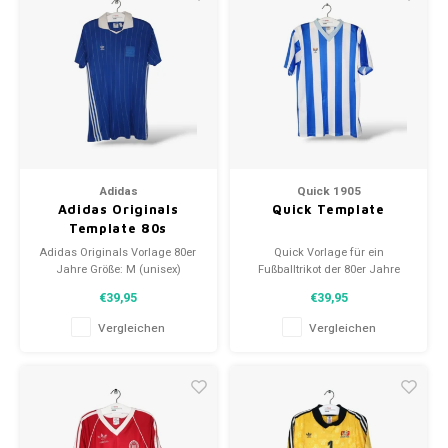
Adidas
Quick 1905
Adidas Originals
Quick Template
Template 80s
Adidas Originals Vorlage 80er
Quick Vorlage für ein
Jahre Größe: M (unisex)
Fußballtrikot der 80er Jahre
Zustand: 10/10 (gebraucht)
Größe: M (unisex) Zustand: 9/10
€39,95
€39,95
(gebraucht)
Vergleichen
Vergleichen