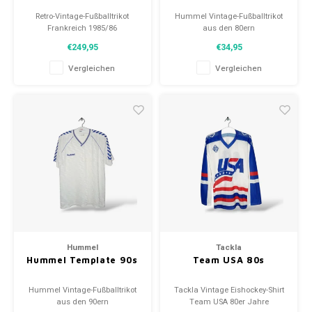
Retro-Vintage-Fußballtrikot
Hummel Vintage-Fußballtrikot
Frankreich 1985/86
aus den 80ern
Größe: M (unisex)
Größe: S (unisex)
€249,95
€34,95
Gesamtzustand des Hemdes:
Zustand: 8/10 (gebraucht)
9/10 (gebraucht)
Vergleichen
Vergleichen
Hummel
Tackla
Hummel Template 90s
Team USA 80s
Hummel Vintage-Fußballtrikot
Tackla Vintage Eishockey-Shirt
aus den 90ern
Team USA 80er Jahre