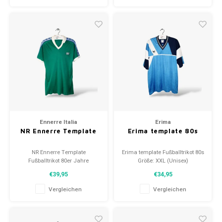
Ennerre Italia
Erima
NR Ennerre Template
Erima template 80s
NR Ennerre Template
Erima template Fußballtrikot 80s
Fußballtrikot 80er Jahre
Größe: XXL (Unisex)
Größe: L (Unisex)
Zustand: 9/10 (gebraucht)
€39,95
€34,95
Zustand: 10/10 (gebraucht)
Vergleichen
Vergleichen