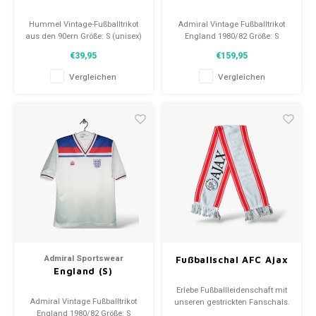
Hummel Vintage-Fußballtrikot
Admiral Vintage Fußballtrikot
aus den 90ern Größe: S (unisex)
England 1980/82 Größe: S
Zustand: 8/10 (gebraucht)
(unisex) Zustand: 9/10
€39,95
€159,95
(gebraucht)
Vergleichen
Vergleichen
Admiral Sportswear
Fußballschal AFC Ajax
England (S)
Erlebe Fußballleidenschaft mit
Admiral Vintage Fußballtrikot
unseren gestrickten Fanschals.
England 1980/82 Größe: S
Von Clubmottos bis