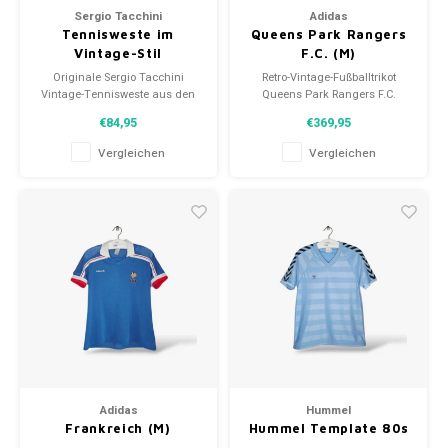
Fußballshorts
Sergio Tacchini
Adidas
Tennisweste im
Queens Park Rangers
Vintage-Stil
F.C. (M)
'80er/90er Jahre (XXL)
Originale Sergio Tacchini
Retro-Vintage-Fußballtrikot
Vintage-Tennisweste aus den
Queens Park Rangers F.C.
80er/90er Jahren
1985/87
€84,95
€369,95
Größe: XXL (Unisex)
Größe: M (unisex)
Zustand: 8,5/10 (gebraucht)
Gesamtzustand des Hemdes:
Vergleichen
Vergleichen
9.5/10 (gebraucht)
Adidas
Hummel
Frankreich (M)
Hummel Template 80s