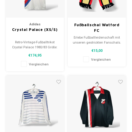
Adidas
Fußballschal Watford
Crystal Palace (XS/S)
FC
Erlebe Fußballleidenschaft mit
Retro-Vintage-Fußballtrikot
unseren gestrickten Fanschals.
Crystal Palace 1980/83 Größe:
Von Clubmottos bis
€15,00
XS/S (unisex) Gesamtzustand
Spielernamen, jedes erzählt
€174,95
des Hemdes: 9/10 (gebraucht)
eine Geschichte. Wähle aus
Vergleichen
gebrauchten und neuen Schals
Vergleichen
und trage stolz.
WeLoveFootballShirts.com -
Deine Quelle für einzigartige
Fanschals!