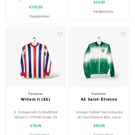
€14,00
(unisex) Zustand: 9/10
Spielernamen, jedes erzählt
€159,95
(gebraucht)
eine Geschichte. Wähle aus
Vergleichen
gebrauchten und neuen Schals
Vergleichen
und trage stolz.
WeLoveFootballShirts.com -
Deine Quelle für einzigartige
Fanschals!
Fanwear
Fanwear
Willem II (XS)
AS Saint-Étienne
K. Vintage-retro Fußballtrikot
Vintage Fußball Sommerjacke
Willem II 1979/80 Größe: XS
AS Saint-Étienne 80er Jahre
(unisex) Zustand: 9/10
Größe: M (Unisex) Zustand:
€79,95
€99,95
(gebraucht)
9.5/10 (gebraucht)