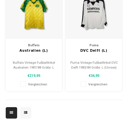
Buffalo
Puma
Australien (L)
DVC Delft (L)
Buffalo Vintage Fußballtrikot
Puma Vintage Fußballtrikot DVC
Australien 1987/88 Größe: L
Delft 1983/84 Größe: L (Unisex)
(Unisex) Zustand: 8/10
Zustand: 9/10 (gebraucht)
€219,95
€34,95
(gebraucht)
Vergleichen
Vergleichen