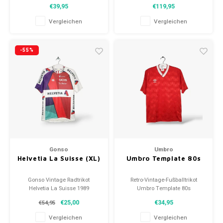
Größe: XXL (unisex)
Größe: M (unisex)
€39,95
€119,95
Zustand: 8.5/10 (gebraucht)
Zustand: 9,5/10 (gebraucht)
Vergleichen
Vergleichen
-55%
Gonso
Umbro
Helvetia La Suisse (XL)
Umbro Template 80s
Gonso Vintage Radtrikot
Retro-Vintage-Fußballtrikot
Helvetia La Suisse 1989
Umbro Template 80s
Größe: XL (Unisex)
Größe: M (unisex)
€25,00
€34,95
€54,95
Zustand: 9/10 (gebraucht)
Gesamtzustand des Hemdes:
8.5/10 (gebraucht)
Vergleichen
Vergleichen