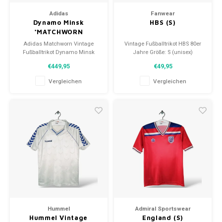
Adidas
Fanwear
Dynamo Minsk
HBS (S)
*MATCHWORN
Adidas Matchworn Vintage
Vintage Fußballtrikot HBS 80er
Fußballtrikot Dynamo Minsk
Jahre Größe: S (unisex)
1983/85 Größe: L (unisex)
Zustand: 9/10 (gebraucht)
€449,95
€49,95
Zustand: 7,5/10 (getragen)
Vergleichen
Vergleichen
Hummel
Admiral Sportswear
Hummel Vintage
England (S)