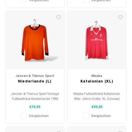
Vergleichen
Vergleichen
Jansen & Tilanus Sport
Meyba
Niederlande (L)
Katalonien (XL)
Jansen & Tilanus Sport Vorlage
Meyba Fußballtrikot Katalonien
Fußballtrikot Niederlande 1980
80er Jahre Größe: XL (Unisex)
Größe: L (Unisex) Zustand: 9/10
Zustand: 8/10 (gebraucht)
€74,95
€99,95
(gebraucht)
Vergleichen
Vergleichen