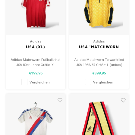
Adidas
Adidas
USA (XL)
USA *MATCHWORN
Adidas Matchworn Fußballtrikot
Adidas Matchworn Torwarttrikot
USA 80er Jahre Größe: XL
USA 1985/87 Größe: L (unisex)
(unisex) Zustand: 8/10
Zustand: 9/10 (gebraucht)
€199,95
€399,95
(gebraucht)
Vergleichen
Vergleichen