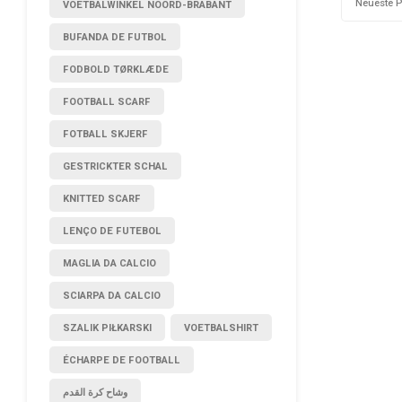
Neueste 
VOETBALWINKEL NOORD-BRABANT
BUFANDA DE FUTBOL
FODBOLD TØRKLÆDE
FOOTBALL SCARF
FOTBALL SKJERF
GESTRICKTER SCHAL
KNITTED SCARF
LENÇO DE FUTEBOL
MAGLIA DA CALCIO
SCIARPA DA CALCIO
SZALIK PIŁKARSKI
VOETBALSHIRT
ÉCHARPE DE FOOTBALL
وشاح كرة القدم