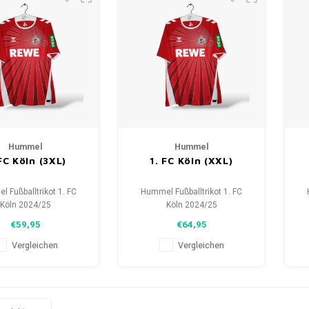
Hummel
Hummel
 FC Köln (3XL)
1. FC Köln (XXL)
 Fußballtrikot 1. FC
Hummel Fußballtrikot 1. FC
Köln 2024/25
Köln 2024/25
öße: 3XL (unisex)
Größe: XXL (unisex)
€59,95
€64,95
tand: 10/10 (neu)
Zustand: 10/10 (neu)
Vergleichen
Vergleichen