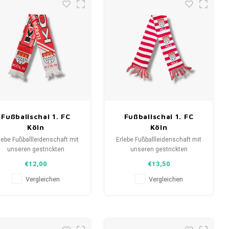
Fußballschal 1. FC
Fußballschal 1. FC
Köln
Köln
lebe Fußballleidenschaft mit
Erlebe Fußballleidenschaft mit
unseren gestrickten
unseren gestrickten
anschals. Von Clubmottos
Fanschals. Von Clubmottos
€12,00
€13,50
bis Spielernamen, jedes
bis Spielernamen, jedes
erzählt eine Geschichte.
erzählt eine Geschichte.
Vergleichen
Vergleichen
ähle aus gebrauchten und
Wähle aus gebrauchten und
uen Schals und trage stolz.
neuen Schals und trage stolz.
eLoveFootballShirts.com -
WeLoveFootballShirts.com -
eine Quelle für einzigartige
Deine Quelle für einzigartige
Fanschals!
Fanschals!