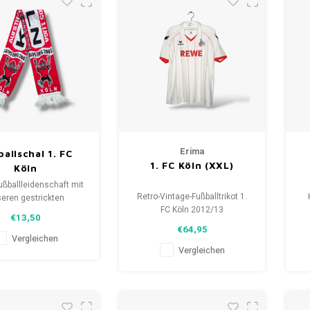
Erima
allschal 1. FC
1. FC Köln (XXL)
Köln
ußballleidenschaft mit
Retro-Vintage-Fußballtrikot 1.
eren gestrickten
FC Köln 2012/13
als. Von Clubmottos
€13,50
Größe: XXL (unisex)
pielernamen, jedes
€64,95
Gesamtzustand des Hemdes:
lt eine Geschichte.
Vergleichen
9.5/10 (gebraucht)
Vergleichen
aus gebrauchten und
hals und trage stolz.
FootballShirts.com -
uelle für einzigartige
Fanschals!