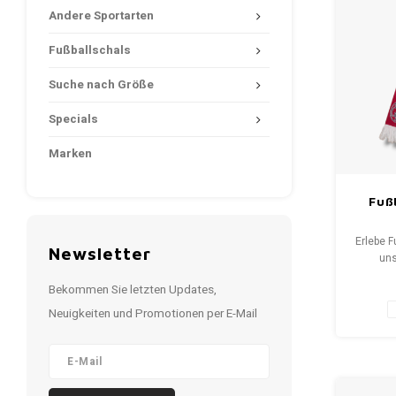
Andere Sportarten
Fußballschals
Suche nach Größe
Specials
Marken
Fußb
Erlebe F
Newsletter
uns
Fansch
Bekommen Sie letzten Updates,
bis S
erzäh
Neuigkeiten und Promotionen per E-Mail
Wähle 
neuen Sc
WeLove
Deine Q