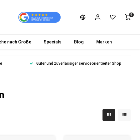
0
che nach Größe
Specials
Blog
Marken
er
Guter und zuverlässiger serviceorientierter Shop
ln