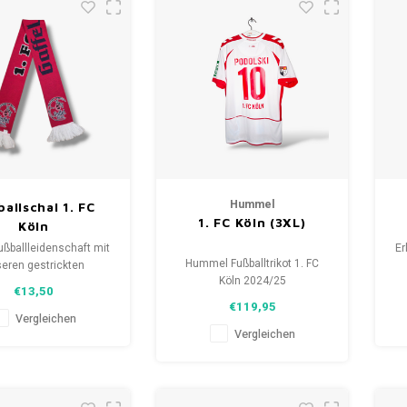
Hummel
allschal 1. FC
1. FC Köln (3XL)
Köln
ußballleidenschaft mit
Er
Hummel Fußballtrikot 1. FC
eren gestrickten
Köln 2024/25
als. Von Clubmottos
F
€13,50
Größe: 3XL (unisex)
pielernamen, jedes
€119,95
Zustand: 9/10 (neu)
lt eine Geschichte.
Vergleichen
Vergleichen
aus gebrauchten und
W
hals und trage stolz.
ne
FootballShirts.com -
W
uelle für einzigartige
D
Fanschals!