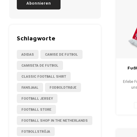
Abonnieren
Schlagworte
ADIDAS
CAMISE DE FUTBOL
CAMISETA DE FUTBOL
Fußb
CLASSIC FOOTBALL SHIRT
Erlebe F
FANSJAAL
FODBOLDTRØJE
uns
Fansch
FOOTBALL JERSEY
bis S
erzäh
FOOTBALL STORE
Wähle 
neuen Sc
FOOTBALL SHOP IN THE NETHERLANDS
WeLove
Deine Q
FOTBOLLSTRÖJA