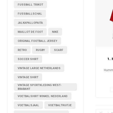
FUSSBALL TRIKOT
FUSSBALLSCHAL
JALKAPALLOPAITA
MAILLOT DE FOOT
NIKE
ORIGINAL FOOTBALL JERSEY
RETRO
RUGBY
SCARF
1.
SOCCER SHIRT
VINTAGE LARGE NETHERLANDS
Hummel
VINTAGE SHIRT
Gr
Zus
VINTAGE SPORTKLEDING WEST-
BRABANT
VOETBALSHIRT WINKEL NEDERLAND
VOETBALSJAAL
VOETBALTRUITJE