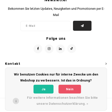
Fußballshorts
Bekommen Sie letzten Updates, Neuigkeiten und Promotionen per E-
Mail
Folge uns
Kontakt
Wir benutzen Cookies nur für interne Zwecke um den
Kundendienst
Webshop zu verbessern. Ist das in Ordnung?
Mein Konto
Ja
Nein
Für weitere Informationen beachten Sie bitte
unsere Datenschutzerklärung. »
© Copyright 2026 WeLoveFootballShirts.com - Powered by
Lightspeed
- Theme
by
Shopmonkey