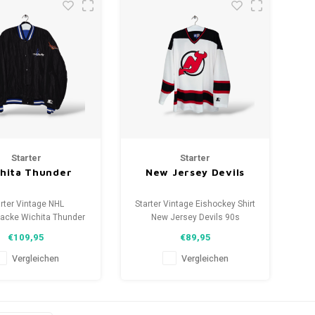
Starter
Starter
hita Thunder
New Jersey Devils
arter Vintage NHL
Starter Vintage Eishockey Shirt
acke Wichita Thunder
New Jersey Devils 90s
 den 90er Jahren
Größe: XL (Unisex)
€109,95
€89,95
öße: XL (Unisex)
Zustand: 9/10 (gebraucht)
d: 9/10 (gebraucht)
Vergleichen
Vergleichen