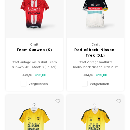
Craft
Craft
Team Sunweb (S)
RadioShack-Nissan-
Trek (XL)
Craft vintage wielershirt Team
Craft Vintage Radtrikot
Sunweb 2019 Maat: S (unisex)
RadioShack-Nissan-Trek 2012
Conditie: 9.5/10 (gebruikt)
Größe: XL (unisex) Zustand:
€25,00
€25,00
€29,95
€34,95
9.5/10 (gebraucht)
Vergleichen
Vergleichen