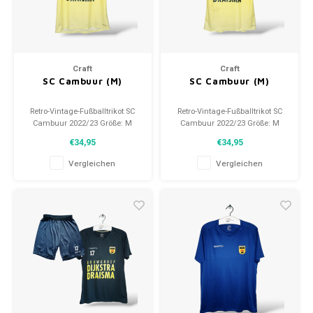
Craft
Craft
SC Cambuur (M)
SC Cambuur (M)
Retro-Vintage-Fußballtrikot SC
Retro-Vintage-Fußballtrikot SC
Cambuur 2022/23 Größe: M
Cambuur 2022/23 Größe: M
(unisex) Gesamtzustand des
(unisex) Gesamtzustand des
€34,95
€34,95
Hemdes: 9.5/10 (gebraucht)
Hemdes: 9.5/10 (gebraucht)
Vergleichen
Vergleichen