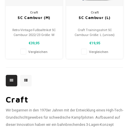
Craft
Craft
SC Cambuur (M)
SC Cambuur (L)
Retro-Vintage-Fußballtrikot SC
Craft Trainingsshirt SC
Cambuur 2022/23 Größe: M
Cambuur Größe: L (unisex)
(unisex) Gesamtzustand des
Zustand: 9,5/10 (gebraucht)
€39,95
€19,95
Hemdes: 9.5/10 (gebraucht)
Vergleichen
Vergleichen
Craft
Wir begannen in den 1970er Jahren mit der Entwicklung eines High-Tech-
Grundschichtgewebes für schwedische Kampfpiloten. Aufbauend auf
dieser Innovation haben wir ein bahnbrechendes 3-Lagen-Konzept