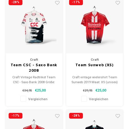
-28%
-17%
Craft
Craft
Team CSC - Saxo Bank
Team Sunweb (XS)
2008
Craft Vintage Radtrikot Team
Craft vintage wielershirt Team
CSC - Saxo Bank 2008 Größe:
Sunweb 2019 Maat: XS (unisex)
XXL (Unisex) Zustand: 9,5/10
Conditie: 9.5/10 (gebruikt)
€25,00
€25,00
€34,95
€29,95
(gebraucht)
Vergleichen
Vergleichen
-17%
-28%