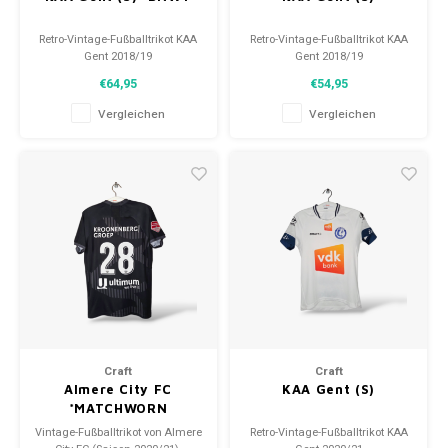
Retro-Vintage-Fußballtrikot KAA
Retro-Vintage-Fußballtrikot KAA
Gent 2018/19
Gent 2018/19
Größe: S (unisex)
Größe: S (unisex)
€64,95
€54,95
Gesamtzustand des Hemdes:
Gesamtzustand des Hemdes:
10/10 (BNWT)
9.5/10 (gebraucht)
Vergleichen
Vergleichen
Craft
Craft
Almere City FC
KAA Gent (S)
*MATCHWORN
Vintage-Fußballtrikot von Almere
Retro-Vintage-Fußballtrikot KAA