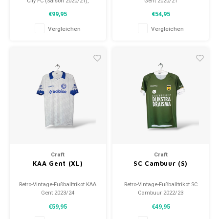
City FC (Saison 2020/21),
Gent 2020/21
getragen im Spiel
Größe: S (unisex)
€99,95
€54,95
Größe: M (Unisex)
Gesamtzustand des Hemdes:
Zustand: 8/10 (gebraucht)
9.5/10 (gebraucht)
Vergleichen
Vergleichen
Craft
Craft
KAA Gent (XL)
SC Cambuur (S)
Retro-Vintage-Fußballtrikot KAA
Retro-Vintage-Fußballtrikot SC
Gent 2023/24
Cambuur 2022/23
Größe: XL (unisex)
Größe: S (unisex)
€59,95
€49,95
Gesamtzustand des Hemdes:
Gesamtzustand des Hemdes:
10/10 (gebraucht)
10/10 (neu)