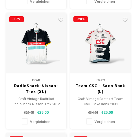
Vergleichen
Vergleichen
-17%
-28%
Craft
Craft
RadioShack-Nissan-
Team CSC - Saxo Bank
Trek (XL)
(L)
Craft Vintage Radtrikot
Craft Vintage Radtrikot Team
RadioShack-Nissan-Trek 2012
CSC - Saxo Bank 2008
Größe: XL (unisex)
Größe: L (Unisex)
€25,00
€25,00
€29,95
€34,95
Zustand: 9/10 (gebraucht)
Zustand: 9,5/10 (gebraucht)
Vergleichen
Vergleichen