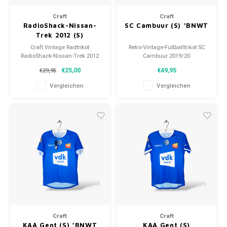
Fußballshorts
Craft
Craft
RadioShack-Nissan-
SC Cambuur (S) *BNWT
Trek 2012 (S)
Craft Vintage Radtrikot
Retro-Vintage-Fußballtrikot SC
RadioShack-Nissan-Trek 2012
Cambuur 2019/20
Größe: S (unisex)
Größe: S (unisex)
€25,00
€49,95
€29,95
Zustand: 9.5/10 (gebraucht)
Gesamtzustand des Hemdes:
10/10 (BNWT
Vergleichen
Vergleichen
Craft
Craft
KAA Gent (S) *BNWT
KAA Gent (S)