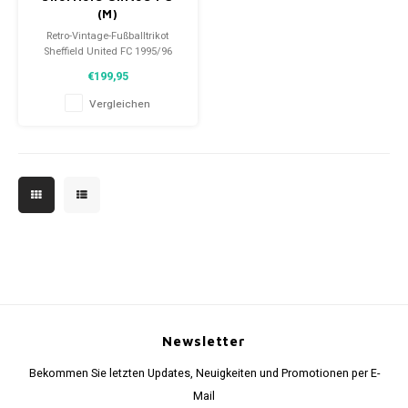
(M)
Retro-Vintage-Fußballtrikot
Sheffield United FC 1995/96
Größe: M (unisex)
€199,95
Gesamtzustand des Hemdes:
9.5/10 (gebraucht)
Vergleichen
Newsletter
Bekommen Sie letzten Updates, Neuigkeiten und Promotionen per E-
Mail