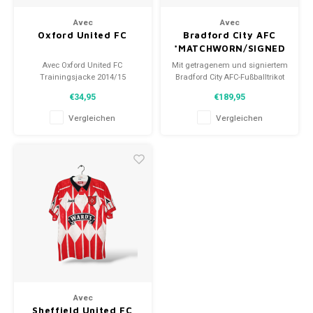
Fußballshorts
Avec
Avec
Oxford United FC
Bradford City AFC
*MATCHWORN/SIGNED
Avec Oxford United FC
Mit getragenem und signiertem
Trainingsjacke 2014/15
Bradford City AFC-Fußballtrikot
Größe: M (Unisex)
2018/19
€34,95
€189,95
Zustand: 9.5/10 (gebraucht)
Größe: M (Unisex)
Zustand: 9/10 (gebraucht)
Vergleichen
Vergleichen
Avec
Sheffield United FC