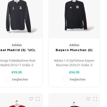
Adidas
Adidas
eal Madrid (S) *UCL
Bayern Munchen (S)
intage Fußballpullover Real
Adidas 1/3-Zip-Pullover Bayern
Madrid 2016/17 Größe: S
Munchen 2020/21 Größe: S
(unisex) Zustand: 9.5/10
(Unisex) Zustand: 9,5/10
€39,95
€34,95
(gebraucht)
(gebraucht)
Vergleichen
Vergleichen