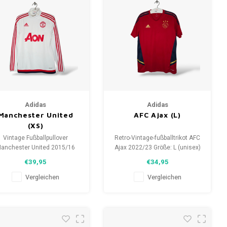
Adidas
Adidas
Manchester United
AFC Ajax (L)
(XS)
Vintage Fußballpullover
Retro-Vintage-fußballtrikot AFC
anchester United 2015/16
Ajax 2022/23 Größe: L (unisex)
röße: XS (unisex) Zustand:
Gesamtzustand des Hemdes:
€39,95
€34,95
9.5/10 (gebraucht)
10/10 (gebraucht)
Vergleichen
Vergleichen