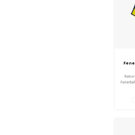
Fene
Retro-
Fenerba
XL (un
des