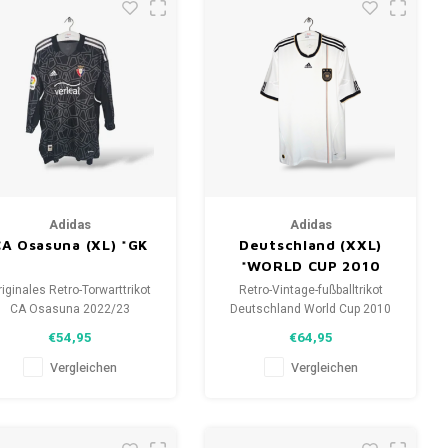
Adidas
Adidas
CA Osasuna (XL) *GK
Deutschland (XXL)
*WORLD CUP 2010
iginales Retro-Torwarttrikot
Retro-Vintage-fußballtrikot
CA Osasuna 2022/23
Deutschland World Cup 2010
Größe: XL (Unisex)
Größe: XXL (unisex)
€54,95
€64,95
Zustand: 9.5/10 (gebracht)
Gesamtzustand des Hemdes:
9.5/10 (gebraucht)
Vergleichen
Vergleichen