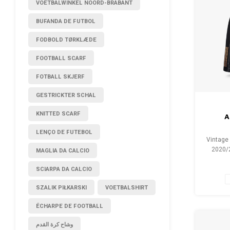
VOETBALWINKEL NOORD-BRABANT
BUFANDA DE FUTBOL
FODBOLD TØRKLÆDE
FOOTBALL SCARF
FOTBALL SKJERF
GESTRICKTER SCHAL
KNITTED SCARF
A
LENÇO DE FUTEBOL
Vintage 
2020/2
MAGLIA DA CALCIO
Zustand
SCIARPA DA CALCIO
SZALIK PIŁKARSKI
VOETBALSHIRT
ÉCHARPE DE FOOTBALL
وشاح كرة القدم