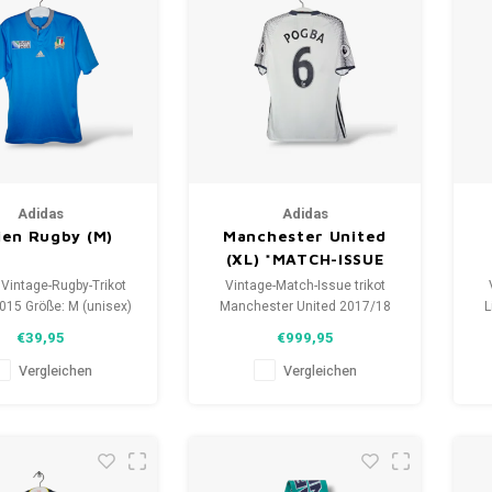
Adidas
Adidas
lien Rugby (M)
Manchester United
(XL) *MATCH-ISSUE
Vintage-Rugby-Trikot
Vintage-Match-Issue trikot
2015 Größe: M (unisex)
Manchester United 2017/18
L
d: 9/10 (gebraucht)
Größe: XL (10) Zustand: 10/10
€39,95
€999,95
(gebraucht)
Vergleichen
Vergleichen