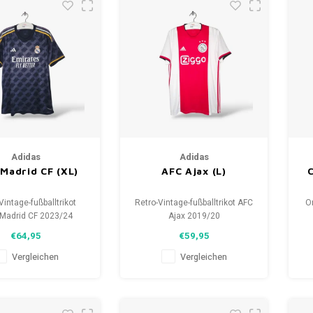
Adidas
Adidas
 Madrid CF (XL)
AFC Ajax (L)
Vintage-fußballtrikot
Retro-Vintage-fußballtrikot AFC
Or
 Madrid CF 2023/24
Ajax 2019/20
öße: XL (unisex)
Größe: L (unisex)
€64,95
€59,95
zustand des Hemdes:
Gesamtzustand des Hemdes:
/10 (gebraucht)
10/10 (gebraucht)
Vergleichen
Vergleichen