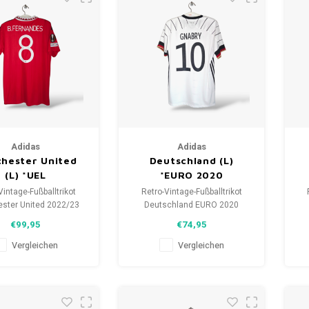
Adidas
Adidas
hester United
Deutschland (L)
(L) *UEL
*EURO 2020
Vintage-Fußballtrikot
Retro-Vintage-Fußballtrikot
ster United 2022/23
Deutschland EURO 2020
röße: L (unisex)
Größe: L (unisex)
€99,95
€74,95
zustand des Hemdes:
Gesamtzustand des Hemdes:
/10 (gebraucht)
10/10 (gebraucht)
Ge
Vergleichen
Vergleichen