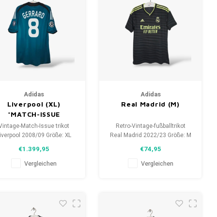
Adidas
Adidas
Liverpool (XL)
Real Madrid (M)
*MATCH-ISSUE
Vintage-Match-Issue trikot
Retro-Vintage-fußballtrikot
iverpool 2008/09 Größe: XL
Real Madrid 2022/23 Größe: M
(Unisex) Zustand: 10/10
(unisex) Gesamtzustand des
€1.399,95
€74,95
(gebraucht)
Hemdes: 10/10 (gebraucht)
Vergleichen
Vergleichen