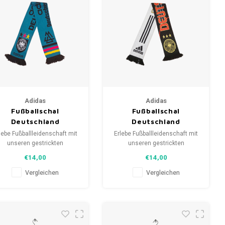
Adidas
Adidas
Fußballschal
Fußballschal
Deutschland
Deutschland
lebe Fußballleidenschaft mit
Erlebe Fußballleidenschaft mit
unseren gestrickten
unseren gestrickten
anschals. Von Clubmottos
Fanschals. Von Clubmottos
€14,00
€14,00
bis Spielernamen, jedes
bis Spielernamen, jedes
erzählt eine Geschichte.
erzählt eine Geschichte.
Vergleichen
Vergleichen
ähle aus gebrauchten und
Wähle aus gebrauchten und
uen Schals und trage stolz.
neuen Schals und trage stolz.
eLoveFootballShirts.com -
WeLoveFootballShirts.com -
eine Quelle für einzigartige
Deine Quelle für einzigartige
Fanschals!
Fanschals!