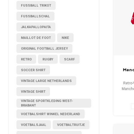
FUSSBALL TRIKOT
FUSSBALLSCHAL
JALKAPALLOPAITA
MAILLOT DE FOOT
NIKE
ORIGINAL FOOTBALL JERSEY
RETRO
RUGBY
SCARF
Manc
SOCCER SHIRT
VINTAGE LARGE NETHERLANDS
Retro-
Manche
VINTAGE SHIRT
G
Gesamt
VINTAGE SPORTKLEDING WEST-
BRABANT
10
VOETBALSHIRT WINKEL NEDERLAND
VOETBALSJAAL
VOETBALTRUITJE