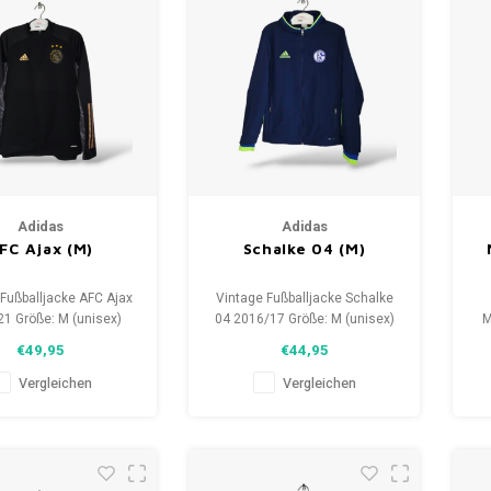
Adidas
Adidas
FC Ajax (M)
Schalke 04 (M)
Fußballjacke AFC Ajax
Vintage Fußballjacke Schalke
1 Größe: M (unisex)
04 2016/17 Größe: M (unisex)
M
: 9.5/10 (gebraucht)
Zustand: 9.5/10 (gebraucht)
G
€49,95
€44,95
Vergleichen
Vergleichen