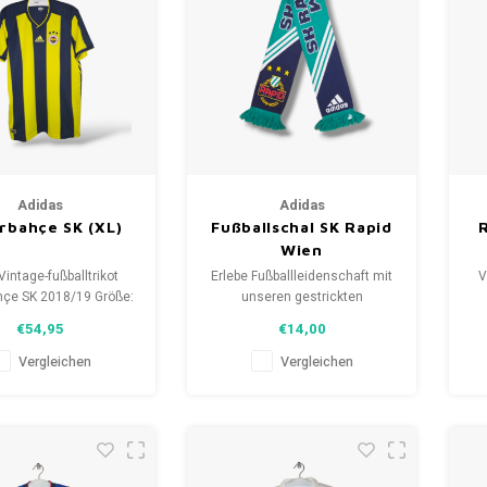
Adidas
Adidas
rbahçe SK (XL)
Fußballschal SK Rapid
R
Wien
Vintage-fußballtrikot
Erlebe Fußballleidenschaft mit
V
hçe SK 2018/19 Größe:
unseren gestrickten
isex) Gesamtzustand
Fanschals. Von Clubmottos
€54,95
€14,00
 Hemdes: 9.5/10
bis Spielernamen, jedes
(gebraucht)
erzählt eine Geschichte.
Vergleichen
Vergleichen
Wähle aus gebrauchten und
neuen Schals und trage stolz.
WeLoveFootballShirts.com -
Deine Quelle für einzigartige
Fanschals!