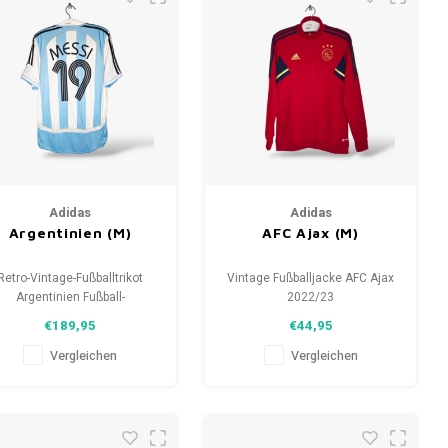
Adidas
Adidas
Argentinien (M)
AFC Ajax (M)
Retro-Vintage-Fußballtrikot
Vintage Fußballjacke AFC Ajax
Argentinien Fußball-
2022/23
Weltmeisterschaft 2006
Größe: M (unisex)
€189,95
€44,95
Größe: M (unisex)
Zustand: 9.5/10 (gebraucht)
samtzustand des Hemdes:
Vergleichen
Vergleichen
9.5/10 (gebraucht)