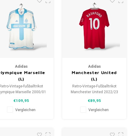
Adidas
Adidas
lympique Marseille
Manchester United
(L)
(L)
Retro-Vintage-fußballtrikot
Retro-Vintage-Fußballtrikot
lympique Marseille 2000/01
Manchester United 2022/23
Größe: L (unisex)
Größe: L (unisex)
€109,95
€89,95
samtzustand des Hemdes:
Gesamtzustand des Hemdes:
10/10 (gebraucht)
10/10 (gebraucht)
Vergleichen
Vergleichen