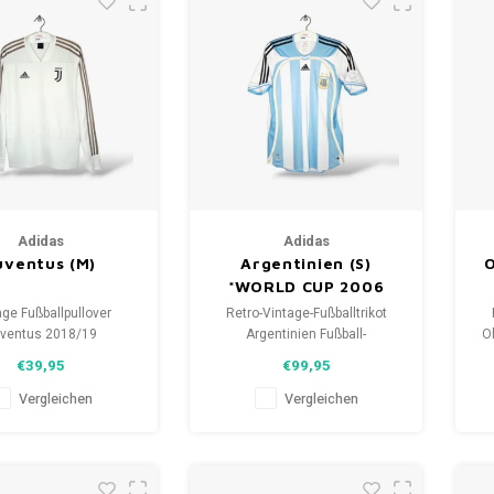
Adidas
Adidas
uventus (M)
Argentinien (S)
O
*WORLD CUP 2006
age Fußballpullover
Retro-Vintage-Fußballtrikot
ventus 2018/19
Argentinien Fußball-
O
öße: M (unisex)
Weltmeisterschaft 2006
€39,95
€99,95
: 9.5/10 (gebraucht)
Größe: S (unisex)
Ge
Gesamtzustand des Hemdes:
Vergleichen
Vergleichen
9.5/10 (gebraucht)