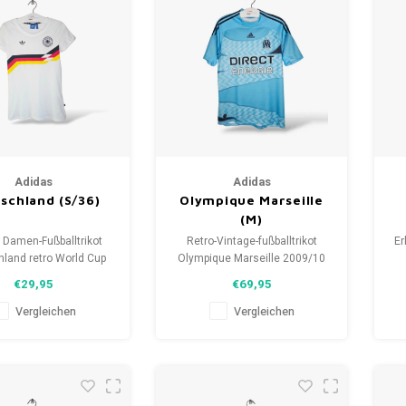
Adidas
Adidas
schland (S/36)
Olympique Marseille
(M)
 Damen-Fußballtrikot
Retro-Vintage-fußballtrikot
Er
land retro World Cup
Olympique Marseille 2009/10
öße: S (36) Zustand:
Größe: M (unisex)
F
€29,95
€69,95
5/10 (gebraucht)
Gesamtzustand des Hemdes:
9/10 (gebraucht)
Vergleichen
Vergleichen
W
ne
W
D