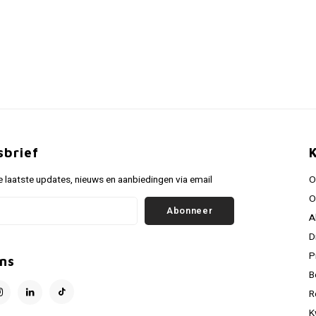
sbrief
 laatste updates, nieuws en aanbiedingen via email
O
O
Abonneer
A
D
P
ns
B
R
K