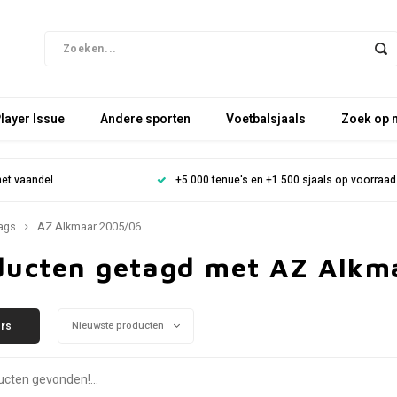
layer Issue
Andere sporten
Voetbalsjaals
Zoek op 
het vaandel
+5.000 tenue's en +1.500 sjaals op voorraad
ags
AZ Alkmaar 2005/06
ducten getagd met AZ Alkm
ers
Nieuwste producten
cten gevonden!...