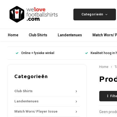
Categorieën
Home
Club Shirts
Landentenues
Match Worn/ P
Online + fysieke winkel
Kwaliteit hoog in 
Home
T
Categorieën
Pro
Club Shirts
Filt
Landentenues
Match Worn/ Player Issue
Geen produ