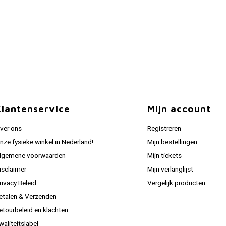
Klantenservice
Mijn account
ver ons
Registreren
nze fysieke winkel in Nederland!
Mijn bestellingen
lgemene voorwaarden
Mijn tickets
isclaimer
Mijn verlanglijst
rivacy Beleid
Vergelijk producten
etalen & Verzenden
etourbeleid en klachten
waliteitslabel