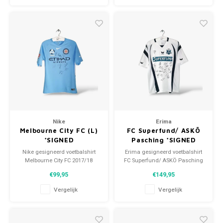
Nike
Erima
Melbourne City FC (L)
FC Superfund/ ASKÖ
*SIGNED
Pasching *SIGNED
Nike gesigneerd voetbalshirt
Erima gesigneerd voetbalshirt
Melbourne City FC 2017/18
FC Superfund/ ASKÖ Pasching
Maat: S (unisex) Conditie: 10/10
2005/07 Maat: L/XL (unisex)
€99,95
€149,95
(gebruikt)
Conditie: 10/10 (nieuw)
Vergelijk
Vergelijk