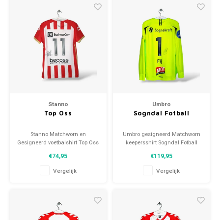
Stanno
Umbro
Top Oss
Sogndal Fotball
Stanno Matchworn en
Umbro gesigneerd Matchworn
Gesigneerd voetbalshirt Top Oss
keepersshirt Sogndal Fotball
2022/23 Maat: L (unisex)
2021/22 Maat: L (unisex)
€74,95
€119,95
Conditie: 9.5/10 (gebruikt)
Conditie: 9.5/10 (gebruikt)
Vergelijk
Vergelijk