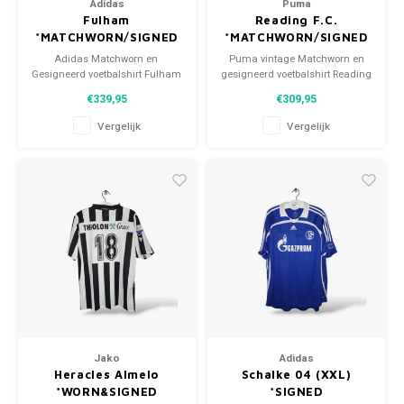
Adidas
Puma
Fulham
Reading F.C.
*MATCHWORN/SIGNED
*MATCHWORN/SIGNED
Adidas Matchworn en
Puma vintage Matchworn en
Gesigneerd voetbalshirt Fulham
gesigneerd voetbalshirt Reading
2018/19
F.C. 2012/13
€339,95
€309,95
Maat: S (unisex)
Maat: L (unisex)
Conditie: 9/10 (gebruikt)
Conditie: 9/10 (gebruikt)
Vergelijk
Vergelijk
Jako
Adidas
Heracles Almelo
Schalke 04 (XXL)
*WORN&SIGNED
*SIGNED