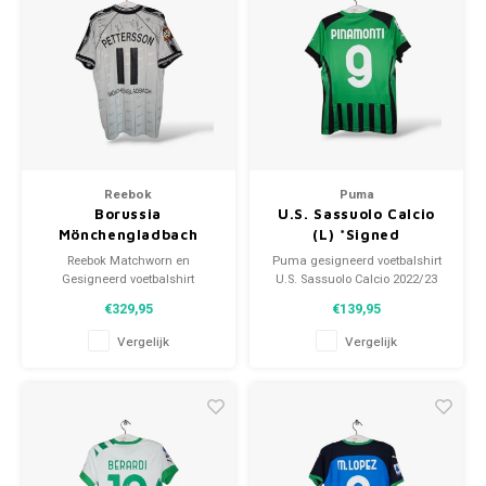
Reebok
Puma
Borussia
U.S. Sassuolo Calcio
Mönchengladbach
(L) *Signed
*MATCHWORN/SIGNED
Reebok Matchworn en
Puma gesigneerd voetbalshirt
Gesigneerd voetbalshirt
U.S. Sassuolo Calcio 2022/23
Borussia Mönchengladbach
Maat: L (unisex) Conditie: 10/10
€329,95
€139,95
1997/98 Maat: XL (unisex)
(nieuw)
Conditie: 9/10 (gebruikt)
Vergelijk
Vergelijk