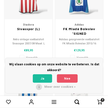
Diadora
Adidas
Sivasspor (L)
FK Mladá Boleslav
*SIGNED
Retro vintage voetbalshirt
Adidas gesigneerde voetbalshirt
Sivasspor 2007/08 Maat: L
FK Mladá Boleslav 2015/16
(unisex) Algehele staat shirt:
Maat: M (unisex) Conditie:
€89,95
€129,95
9.5/10 (gebruikt)
10/10 (nieuw)
Vergelijk
Vergelijk
Wij slaan cookies op om onze website te verbeteren. Is dat
akkoord?
Ja
Nee
Meer over cookies »
0
0
Vergelijk producten