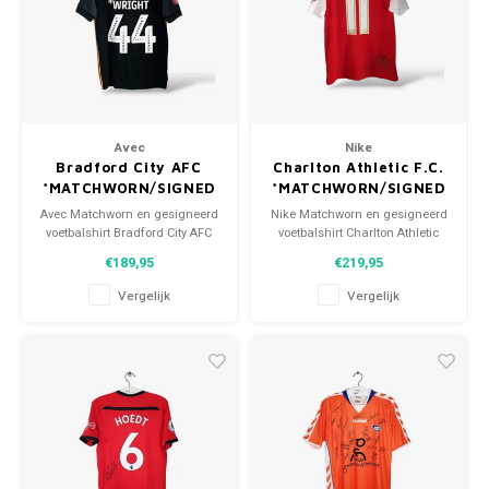
Avec
Nike
Bradford City AFC
Charlton Athletic F.C.
*MATCHWORN/SIGNED
*MATCHWORN/SIGNED
Avec Matchworn en gesigneerd
Nike Matchworn en gesigneerd
voetbalshirt Bradford City AFC
voetbalshirt Charlton Athletic
2018/19 Maat: M (unisex)
F.C. 2014/15 Maat: M (unisex)
€189,95
€219,95
Conditie: 9/10 (gebruikt)
Conditie: 8/10 (gebruikt)
Vergelijk
Vergelijk