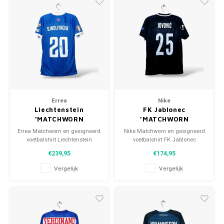
Errea
Nike
Liechtenstein
FK Jablonec
*MATCHWORN
*MATCHWORN
Errea Matchworn en gesigneerd
Nike Matchworn en gesigneerd
voetbalshirt Liechtenstein
voetbalshirt FK Jablonec
2022/24 Maat: L (unisex)
2018/19 Maat: M (unisex)
€239,95
€174,95
Conditie: 9.5/10 (gebruikt)
Conditie: 9.5/10 (gebruikt)
Vergelijk
Vergelijk