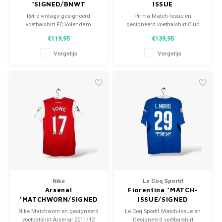
*SIGNED/BNWT
ISSUE
Retro vintage gesigneerd
Pirma Match-Issue en
voetbalshirt FC Volendam
gesigneerd voetbalshirt Club
2022/23 Maat: M (unisex)
Necaxa 2024/25 Maat: M
€119,95
€139,95
Algehele staat shirt: 10/10
(unisex) Conditie: 9.5/10
(BNWT)
(gebruikt)
Vergelijk
Vergelijk
Nike
Le Coq Sportif
Arsenal
Fiorentina *MATCH-
*MATCHWORN/SIGNED
ISSUE/SIGNED
Nike Matchworn en gesigneerd
Le Coq Sportif Match-Issue en
voetbalshirt Arsenal 2011/12
Gesigneerd voetbalshirt