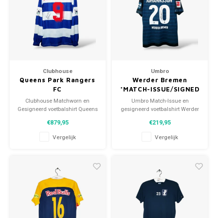
Clubhouse
Umbro
Queens Park Rangers
Werder Bremen
FC
*MATCH-ISSUE/SIGNED
*MATCHWORN/SIGNED
Clubhouse Matchworn en
Umbro Match-Issue en
Gesigneerd voetbalshirt Queens
gesigneerd voetbalshirt Werder
Park Rangers FC 1994/95 Maat:
Bremen 2018/19 Maat: L
€879,95
€219,95
M/L (unisex) Conditie: 9.5/10
(unisex) Conditie: 10/10
(gebruikt)
(gebruikt)
Vergelijk
Vergelijk