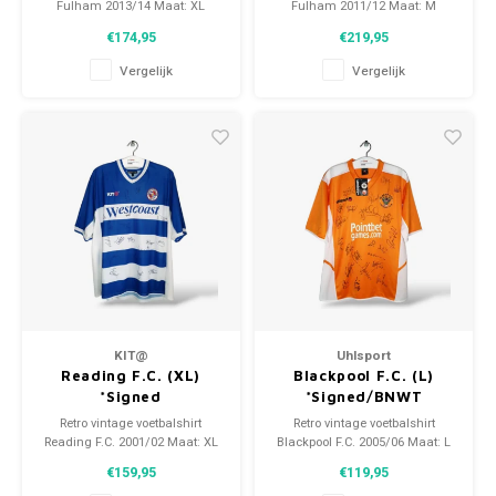
Fulham 2013/14 Maat: XL
Fulham 2011/12 Maat: M
(unisex) Algehele staat shirt:
(unisex) Algehele staat shirt:
€174,95
€219,95
10/10 (BNWT)
10/10 (nieuw)
Vergelijk
Vergelijk
KIT@
Uhlsport
Reading F.C. (XL)
Blackpool F.C. (L)
*Signed
*Signed/BNWT
Retro vintage voetbalshirt
Retro vintage voetbalshirt
Reading F.C. 2001/02 Maat: XL
Blackpool F.C. 2005/06 Maat: L
(unisex) Algehele staat shirt:
(unisex) Algehele staat shirt:
€159,95
€119,95
10/10 (nieuw)
10/10 (BNWT)