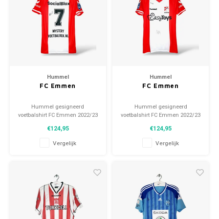
Hummel
Hummel
FC Emmen
FC Emmen
Hummel gesigneerd
Hummel gesigneerd
voetbalshirt FC Emmen 2022/23
voetbalshirt FC Emmen 2022/23
Maat: M (unisex) Conditie:
Maat: M (unisex) Conditie:
€124,95
€124,95
10/10 (BNWT)
10/10 (BNWT)
Vergelijk
Vergelijk