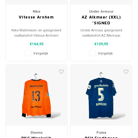
Nike
Under Armour
Vitesse Arnhem
AZ Alkmaar (XXL)
*SIGNED
Nike Matchworn en gesigneerd
Under Armour gesigneerd
voetbalshirt Vitesse Arnhem
voetbalshirt AZ Alkmaar
2020/21 Maat: L (unisex)
2015/16 Maat: XXL (unisex)
€164,95
€109,95
Conditie: 9.5/10 (gebruikt)
Conditie: 10/10 (nieuw)
Vergelijk
Vergelijk
Stanno
Puma