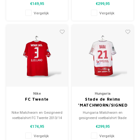
Maat: L (unisex) Conditie: 10/10
Wanderers F.C. 1988/89 Maat:
€149,95
€299,95
(nieuw)
M (unisex) Conditie: 10/10
(nieuw)
Vergelijk
Vergelijk
Nike
Hungaria
FC Twente
Stade de Reims
*MATCHWORN/SIGNED
Nike Matchworn en Gesigneerd
Hungaria Matchworn en
voetbalshirt FC Twente 2013/14
gesigneerd voetbalshirt Stade
Maat: L (unisex) Conditie: 9.5/10
de Reims 2018/19 Maat: L
€174,95
€299,95
(gebruikt)
(unisex) Conditie: 9/10
(gebruikt)
Vergelijk
Vergelijk