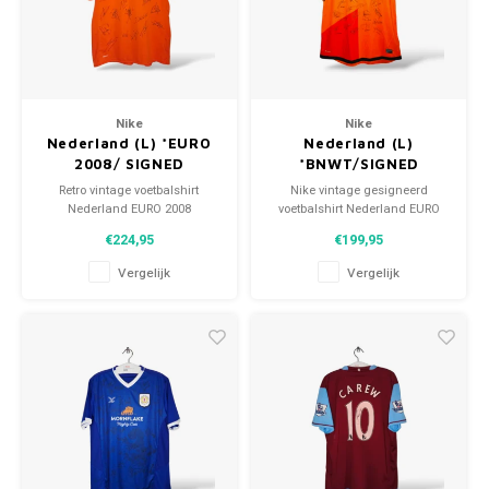
Voetbalbroekjes
Nike
Nike
Nederland (L) *EURO
Nederland (L)
2008/ SIGNED
*BNWT/SIGNED
Retro vintage voetbalshirt
Nike vintage gesigneerd
Nederland EURO 2008
voetbalshirt Nederland EURO
Maat: L (unisex)
2012
€224,95
€199,95
Algehele staat shirt: 9.5/10
Maat: L (unisex)
(gebruikt)
Conditie: 10/10 (BNWT)
Vergelijk
Vergelijk