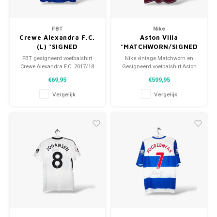
FBT
Nike
Crewe Alexandra F.C.
Aston Villa
(L) *SIGNED
*MATCHWORN/SIGNED
FBT gesigneerd voetbalshirt
Nike vintage Matchworn en
Crewe Alexandra F.C. 2017/18
Gesigneerd voetbalshirt Aston
Maat: L (unisex)
Villa 2007/08
€69,95
€599,95
Conditie: 10/10 (nieuw)
Maat: XXL (unisex)
Conditie: 8.5/10 (gebruikt)
Vergelijk
Vergelijk