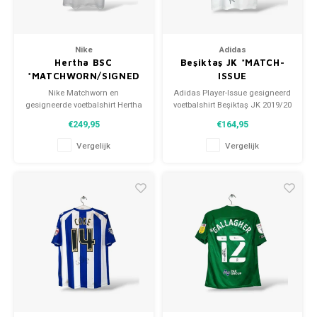
Nike
Adidas
Hertha BSC
Beşiktaş JK *MATCH-
*MATCHWORN/SIGNED
ISSUE
Nike Matchworn en
Adidas Player-Issue gesigneerd
gesigneerde voetbalshirt Hertha
voetbalshirt Beşiktaş JK 2019/20
BSC 2002/03 Maat: XL (unisex)
Maat: L (unisex) Conditie: 10/10
€249,95
€164,95
Conditie: 9/10 (gebruikt)
(nieuw)
Vergelijk
Vergelijk