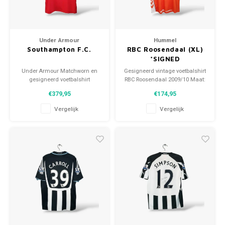
Under Armour
Hummel
Southampton F.C.
RBC Roosendaal (XL)
*SIGNED
Under Armour Matchworn en
Gesigneerd vintage voetbalshirt
gesigneerd voetbalshirt
RBC Roosendaal 2009/10 Maat:
Southampton F.C. 2018/19 Maat:
XL (unisex) Algehele staat shirt:
€379,95
€174,95
L (unisex) Conditie: 9.5/10
10/10 (nieuw)
(gebruikt)
Vergelijk
Vergelijk