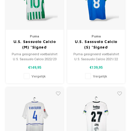
Puma
Puma
U.S. Sassuolo Calcio
U.S. Sassuolo Calcio
(M) *Signed
(S) *Signed
Puma gesigneerd voetbalshirt
Puma gesigneerd voetbalshirt
U.S. Sassuolo Calcio 2022/23
U.S. Sassuolo Calcio 2021/22
Maat: M (unisex) Conditie:
Maat: S (unisex) Conditie: 10/10
€149,95
€139,95
10/10 (nieuw)
(nieuw)
Vergelijk
Vergelijk