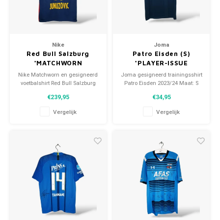
Nike
Joma
Red Bull Salzburg
Patro Eisden (S)
*MATCHWORN
*PLAYER-ISSUE
Nike Matchworn en gesigneerd
Joma gesigneerd trainingsshirt
voetbalshirt Red Bull Salzburg
Patro Eisden 2023/24 Maat: S
2018/19 Maat: M (unisex)
(unisex) Conditie: 9.5/10
€239,95
€34,95
Conditie: 9.5/10 (gebruikt)
(gebruikt)
Vergelijk
Vergelijk