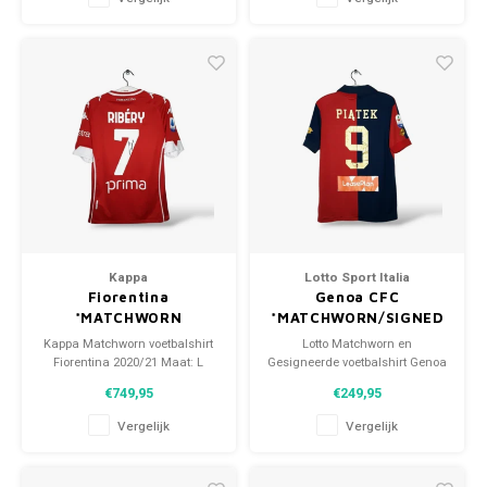
Kappa
Lotto Sport Italia
Fiorentina
Genoa CFC
*MATCHWORN
*MATCHWORN/SIGNED
Kappa Matchworn voetbalshirt
Lotto Matchworn en
Fiorentina 2020/21 Maat: L
Gesigneerde voetbalshirt Genoa
(unisex) Conditie: 9.5/10
CFC 2018/19 Maat: L (unisex)
€749,95
€249,95
(Gebruikt)
Conditie: 9.5/10 (gebruikt)
Vergelijk
Vergelijk