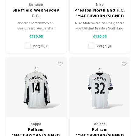
Sondico
Nike
Sheffield Wednesday
Preston North End F.C.
F.C.
*MATCHWORN/SIGNED
*MATCHWORN/SIGNED
Sondico Matchworn en
Nike Matchworn en Gesigneerd
Gesigneerd voetbalshirt
voetbalshirt Preston North End
Sheffield Wednesday F.C.
F.C. 2020/21 Maat: M (unisex)
€239,95
€189,95
2014/15 Maat: M (unisex)
Conditie: 9.5/10 (gebruikt)
Conditie: 8/10 (gebruikt)
Vergelijk
Vergelijk
Kappa
Adidas
Fulham
Fulham
*MATCHWORN/SIGNED
*MATCHWORN/SIGNED