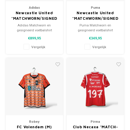
Adidas
Puma
Newcastle United
Newcastle United
*MATCHWORN/SIGNED
*MATCHWORN/SIGNED
Adidas Matchworn en
Puma Matchworn en
gesigneerd voetbalshirt
gesigneerd voetbalshirt
Newcastle United 2008/09 Maat:
Newcastle United 2010/11 Maat:
€899,95
€349,95
XL (unisex) Conditie: 9/10
M (unisex) Conditie: 9/10
(gebruikt)
(gebruikt)
Vergelijk
Vergelijk
Robey
Pirma
FC Volendam (M)
Club Necaxa *MATCH-