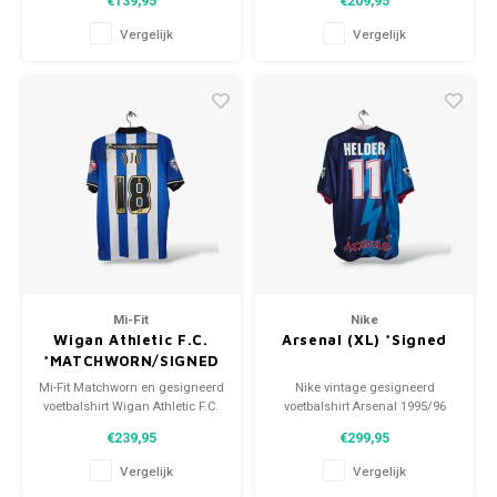
€139,95
€209,95
Maat: L (unisex)
Maat: M (unisex)
Conditie: 10/10 (gebruikt)
Conditie: 9/10 (gebruikt)
Vergelijk
Vergelijk
Mi-Fit
Nike
Wigan Athletic F.C.
Arsenal (XL) *Signed
*MATCHWORN/SIGNED
Mi-Fit Matchworn en gesigneerd
Nike vintage gesigneerd
voetbalshirt Wigan Athletic F.C.
voetbalshirt Arsenal 1995/96
2014/15 Maat: M (unisex)
Maat: XL (unisex) Conditie:
€239,95
€299,95
Conditie: 8.5/10 (gebruikt)
10/10 (nieuw)
Vergelijk
Vergelijk