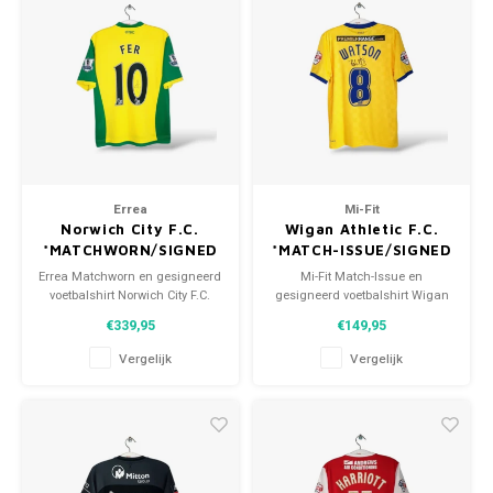
Errea
Mi-Fit
Norwich City F.C.
Wigan Athletic F.C.
*MATCHWORN/SIGNED
*MATCH-ISSUE/SIGNED
Errea Matchworn en gesigneerd
Mi-Fit Match-Issue en
voetbalshirt Norwich City F.C.
gesigneerd voetbalshirt Wigan
2013/14 Maat: M (unisex)
Athletic F.C. 2014/15 Maat: S
€339,95
€149,95
Conditie: 9/10 (gebruikt)
(unisex) Conditie: 10/10
(gebruikt)
Vergelijk
Vergelijk