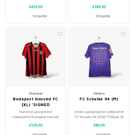
Maat: M (unisex) Conditie:
Fiorentina 2019/20 Maat: L
€429,95
€289,95
9.5/10 (gebruikt)
(unisex) Conditie: 10/10
(gebruikt)
Vergelijk
Vergelijk
Hummel
Umbro
Budapest Honvéd FC
FC Schalke 04 (M)
(XL) *SIGNED
Hummel gesigneerd
Umbro gesigneerde voetbalshirt
voetbalshirt Budapest Honvéd
FC Schalke 04 2018/19 Maat: M
FC 2007/08 Maat: XL (unisex)
(unisex) Conditie: 10/10 (nieuw)
€109,95
€89,95
Conditie: 10/10 (nieuw)
Vergelijk
Vergelijk