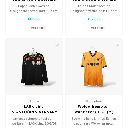
Kappa Matchworn en
Adidas Matchworn en
Gesigneerd voetbalshirt Fulham
Gesigneerd voetbalshirt Fulham
2011/12 Maat: XL (unisex)
2013/14 Maat: L (unisex)
€499,95
€579,95
Conditie: 9/10 (gebruikt)
Conditie: 9/10 (gebruikt)
Vergelijk
Vergelijk
Umbro
Scoreline
LASK Linz
Wolverhampton
*SIGNED/ANNIVERSARY
Wanderers F.C. (M)
*Signed
Umbro gesigneerd jubileum
Scoreline Retro Limited Edition
voetbalshirt LASK Linz 2008/09
gesigneerd Wolverhampton