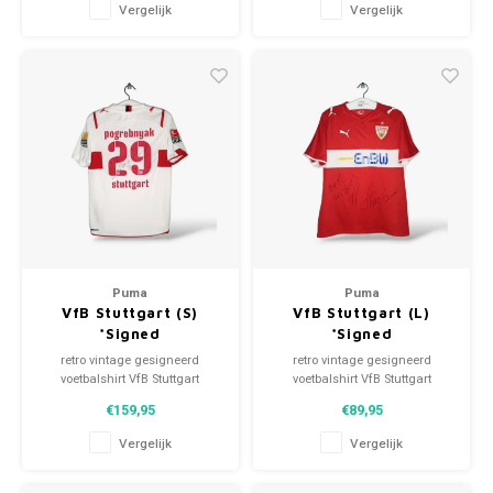
Vergelijk
Vergelijk
Puma
Puma
VfB Stuttgart (S)
VfB Stuttgart (L)
*Signed
*Signed
retro vintage gesigneerd
retro vintage gesigneerd
voetbalshirt VfB Stuttgart
voetbalshirt VfB Stuttgart
2009/10 Maat: S (unisex)
2009/10 Maat: L (unisex)
€159,95
€89,95
Algehele staat shirt: 10/10
Algehele staat shirt: 9.5/10
(nieuw)
(nieuw)
Vergelijk
Vergelijk