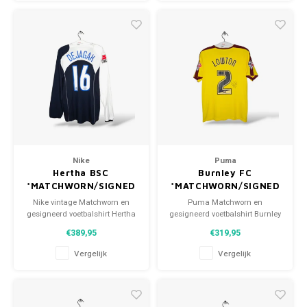
Nike
Puma
Hertha BSC
Burnley FC
*MATCHWORN/SIGNED
*MATCHWORN/SIGNED
Nike vintage Matchworn en
Puma Matchworn en
gesigneerd voetbalshirt Hertha
gesigneerd voetbalshirt Burnley
BSC 2004/05 Maat: XL (unisex)
FC 2015/16 Maat: M (unisex)
€389,95
€319,95
Conditie: 9/10 (gebruikt)
Conditie: 9/10 (gebruikt)
Vergelijk
Vergelijk