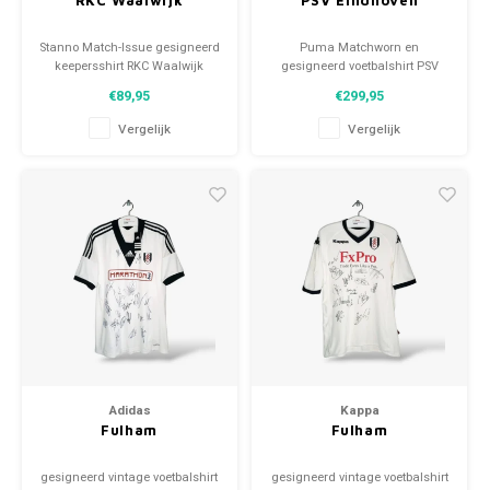
RKC Waalwijk
PSV Eindhoven
Stanno Match-Issue gesigneerd
Puma Matchworn en
keepersshirt RKC Waalwijk
gesigneerd voetbalshirt PSV
2022/23 Maat: L (unisex)
Eindhoven 2023/24 Maat: L
€89,95
€299,95
Conditie: 10/10 (gebruikt)
(unisex) Conditie: 9.5/10
(gedragen)
Vergelijk
Vergelijk
Adidas
Kappa
Fulham
Fulham
gesigneerd vintage voetbalshirt
gesigneerd vintage voetbalshirt