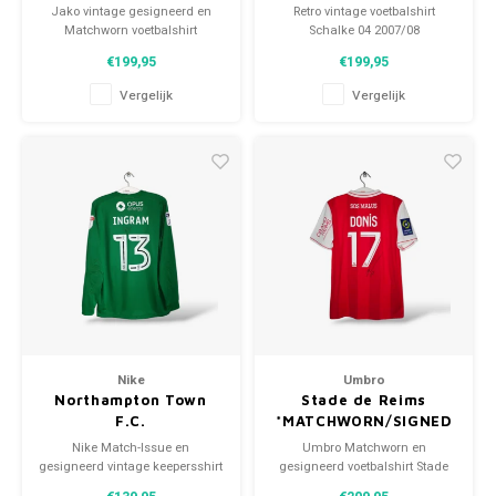
Jako vintage gesigneerd en
Retro vintage voetbalshirt
Matchworn voetbalshirt
Schalke 04 2007/08
Heracles Almelo 2004/05
Maat: XXL (unisex)
€199,95
€199,95
Maat: M/L (unisex)
Algehele staat shirt: 10/10
Conditie: 9/10 (gebruikt)
(nieuw)
Vergelijk
Vergelijk
Nike
Umbro
Northampton Town
Stade de Reims
F.C.
*MATCHWORN/SIGNED
*MATCHWORN/SIGNED
Nike Match-Issue en
Umbro Matchworn en
gesigneerd vintage keepersshirt
gesigneerd voetbalshirt Stade
Northampton Town F.C. 2017/18
de Reims 2021/22