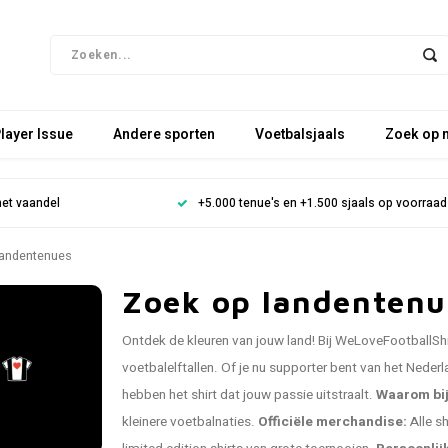
layer Issue
Andere sporten
Voetbalsjaals
Zoek op 
het vaandel
+5.000 tenue's en +1.500 sjaals op voorraad
andentenues
Zoek op landentenu
Ontdek de kleuren van jouw land! Bij WeLoveFootballShirt
voetbalelftallen. Of je nu supporter bent van het Nederl
hebben het shirt dat jouw passie uitstraalt.
Waarom bi
kleinere voetbalnaties.
Officiële merchandise:
Alle sh