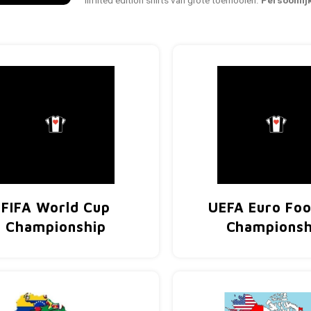
limited edition shirts van grote toernooien.
Persoonlij
FIFA World Cup
UEFA Euro Foo
Championship
Championsh