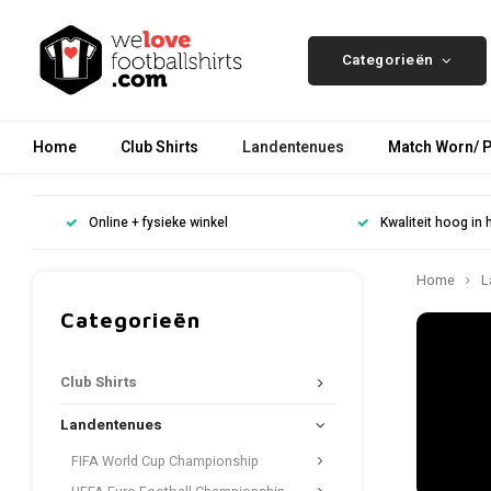
Categorieën
Home
Club Shirts
Landentenues
Match Worn/ P
Online + fysieke winkel
Kwaliteit hoog in 
Home
L
Categorieën
Club Shirts
Landentenues
FIFA World Cup Championship