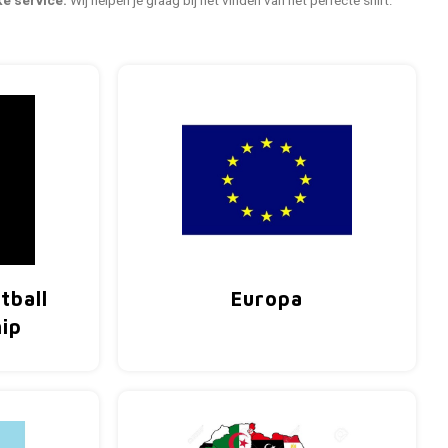
ke service:
Wij helpen je graag bij het vinden van het perfecte shirt.
tball
Europa
ip