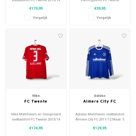
voetbalshirt FC Twente 2013/14
trainingsshirt FC Twente
Maat: M (unisex) Conditie:
2017/18 Maat: L (unisex)
€179,95
€39,95
9.5/10 (gebruikt)
Conditie: 8.5/10 (gebruikt)
Vergelijk
Vergelijk
Nike
Adidas
FC Twente
Almere City FC
Nike Matchworn en Gesigneerd
Adidas Matchworn voetbalshirt
voetbalshirt FC Twente 2013/14
Almere City FC 2011/12 Maat: S
Maat: L (unisex) Conditie: 9.5/10
(unisex) Conditie: 9/10
€174,95
€129,95
(gebruikt)
(gebruikt)