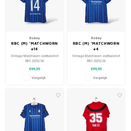
Robey
Robey
RBC (M) *MATCHWORN
RBC (M) *MATCHWORN
#14
#4
Vintage Matchworn voetbalshirt
Vintage Matchworn voetbalshirt
RBC 2025/26
RBC 2025/26
Maat: M (unisex)
Maat: M (unisex)
€99,95
€99,95
Conditie: 9/10 (gebruikt)
Conditie: 9/10 (gebruikt)
Vergelijk
Vergelijk