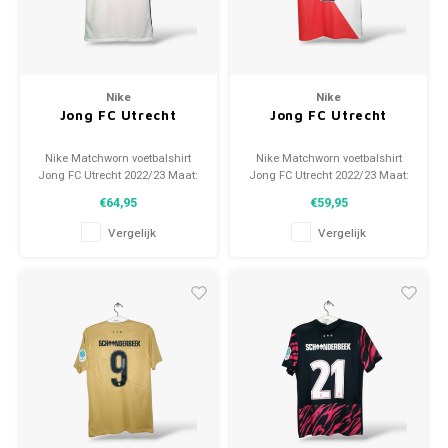
Nike
Nike
Jong FC Utrecht
Jong FC Utrecht
Nike Matchworn voetbalshirt
Nike Matchworn voetbalshirt
Jong FC Utrecht 2022/23 Maat:
Jong FC Utrecht 2022/23 Maat:
L (unisex) Conditie: 9/10
L (unisex) Conditie: 9/10
€64,95
€59,95
(gebruikt)
(gebruikt)
Vergelijk
Vergelijk