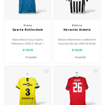
Robey
Beltona
Sparta Rotterdam
Heracles Almelo
Robey Match-Issue Sparta
Beltona Matchworn voetbalshirt
Rotterdam 2020/21 Maat: L
Heracles Almelo 2003/05 Maat:
(unisex) Conditie: 10/10
L/XL (unisex) Conditie: 9/10
€139,95
€149,95
(gebruikt)
(gebruikt)
Vergelijk
Vergelijk