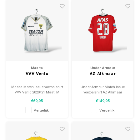
Masita
Under Armour
VVV Venlo
AZ Alkmaar
Masita Match-Issue voetbalshirt
Under Armour Match-Issue
VVV Venlo 2020/21 Maat: M
voetbalshirt AZ Alkmaar
(unisex) Conditie: 10/10 (nieuw)
2015/16 Maat: L (unisex)
€69,95
€149,95
Conditie: 10/10 (nieuw)
Vergelijk
Vergelijk