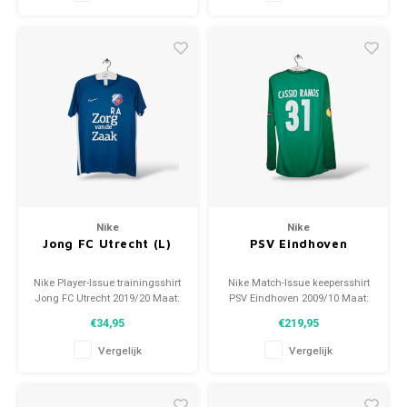
Nike
Nike
Jong FC Utrecht (L)
PSV Eindhoven
Nike Player-Issue trainingsshirt
Nike Match-Issue keepersshirt
Jong FC Utrecht 2019/20 Maat:
PSV Eindhoven 2009/10 Maat:
L (unisex) Conditie: 9.5/10
XL (unisex) Conditie: 10/10
€34,95
€219,95
(gebruikt)
(gebruikt)
Vergelijk
Vergelijk