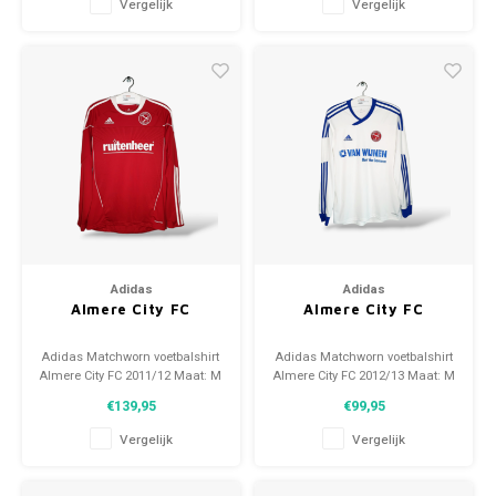
Vergelijk
Vergelijk
Adidas
Adidas
Almere City FC
Almere City FC
Adidas Matchworn voetbalshirt
Adidas Matchworn voetbalshirt
Almere City FC 2011/12 Maat: M
Almere City FC 2012/13 Maat: M
(unisex) Conditie: 9/10
(unisex) Conditie: 9.5/10
€139,95
€99,95
(gebruikt)
(gebruikt)
Vergelijk
Vergelijk