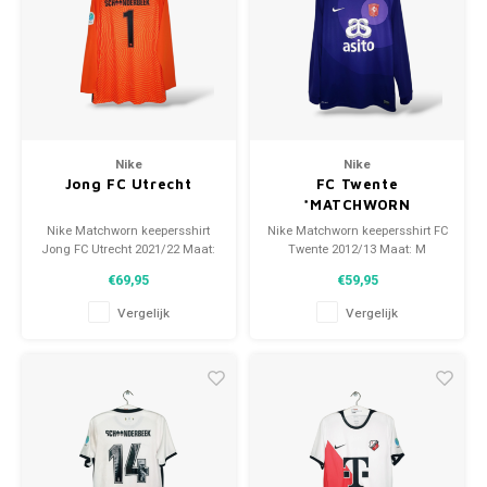
Nike
Nike
Jong FC Utrecht
FC Twente
*MATCHWORN
Nike Matchworn keepersshirt
Nike Matchworn keepersshirt FC
Jong FC Utrecht 2021/22 Maat:
Twente 2012/13 Maat: M
XL (unisex) Conditie: 9.5/10
(unisex) Conditie: 9.5/10
€69,95
€59,95
(gebruikt)
(gebruikt)
Vergelijk
Vergelijk