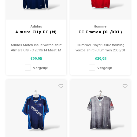
Adidas
Hummel
Almere City FC (M)
FC Emmen (XL/XXL)
Adidas Match-Issue voetbalshirt
Hummel Player-Issue training
Almere City FC 2013/14 Maat: M
voetbalshirt FC Emmen 2000/01
(unisex) Conditie: 10/10
Maat: XL / XXL (unisex)
€99,95
€39,95
(gebruikt)
Conditie: 9.5/10 (gebruikt)
Vergelijk
Vergelijk