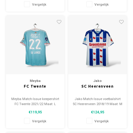
(gebruikt)
Vergelijk
Vergelijk
Meyba
Jako
FC Twente
SC Heerenveen
Meyba Match-Issue keepershirt
Jako Match-Issue voetbalshirt
FC Twente 2021/22 Maat: L
SC Heerenveen 2018/19 Maat: M
(unisex) Conditie: 10/10
(unisex) Conditie: 10/10
€119,95
€124,95
(gebruikt)
(gebruikt)
Vergelijk
Vergelijk