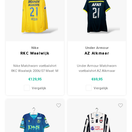
Nike
Under Armour
RKC Waalwijk
AZ Alkmaar
Nike Matchworn voetbalshirt
Under Armour Matchworn
RKC Waalwijk 2006/07 Maat: M
voetbalshirt AZ Alkmaar
(unisex) Conditie: 9.5/10
2018/19 Maat: L (unisex)
€129,95
€69,95
(gebruikt)
Conditie: 9/10 (gebruikt)
Vergelijk
Vergelijk