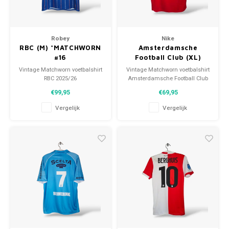
Robey
Nike
RBC (M) *MATCHWORN
Amsterdamsche
#16
Football Club (XL)
*MATCHWORN
Vintage Matchworn voetbalshirt
Vintage Matchworn voetbalshirt
RBC 2025/26
Amsterdamsche Football Club
Maat: M (unisex)
2012/13
€99,95
€69,95
Conditie: 9/10 (gebruikt)
Maat: XL (unisex)
Conditie: 9.5/10 (gebruikt)
Vergelijk
Vergelijk