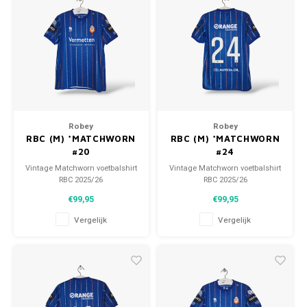
Voetbalbroekjes
Robey
Robey
RBC (M) *MATCHWORN
RBC (M) *MATCHWORN
#20
#24
Vintage Matchworn voetbalshirt
Vintage Matchworn voetbalshirt
RBC 2025/26
RBC 2025/26
Maat: M (unisex)
Maat: M (unisex)
€99,95
€99,95
Conditie: 9/10 (gebruikt)
Conditie: 9/10 (gebruikt)
Vergelijk
Vergelijk