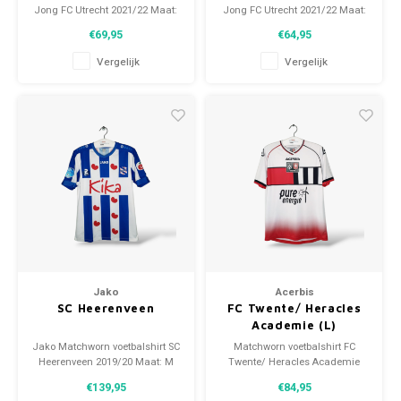
Jong FC Utrecht 2021/22 Maat:
Jong FC Utrecht 2021/22 Maat:
L (unisex) Conditie: 9.5/10
L (unisex) Conditie: 9.5/10
€69,95
€64,95
(gebruikt)
(gebruikt)
Vergelijk
Vergelijk
Jako
Acerbis
SC Heerenveen
FC Twente/ Heracles
Academie (L)
Jako Matchworn voetbalshirt SC
Matchworn voetbalshirt FC
Heerenveen 2019/20 Maat: M
Twente/ Heracles Academie
(unisex) Conditie: 9/10
2020/21 Maat: L (unisex)
€139,95
€84,95
(gebruikt)
Algehele staat shirt: 9.5/10