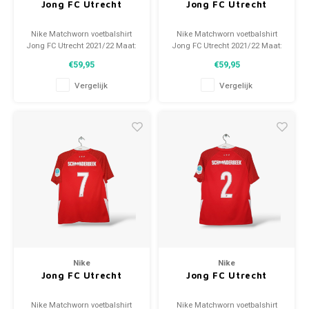
Jong FC Utrecht
Jong FC Utrecht
Nike Matchworn voetbalshirt
Nike Matchworn voetbalshirt
Jong FC Utrecht 2021/22 Maat:
Jong FC Utrecht 2021/22 Maat:
L (unisex) Conditie: 9/10
L (unisex) Conditie: 9/10
€59,95
€59,95
(gebruikt)
(gebruikt)
Vergelijk
Vergelijk
Nike
Nike
Jong FC Utrecht
Jong FC Utrecht
Nike Matchworn voetbalshirt
Nike Matchworn voetbalshirt