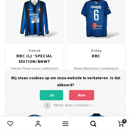
Patrick
Robey
RBC (L) *SPECIAL
RBC
EDITION/BNWT
Patrick Player-Issue voetbalshirt
Robey Matchworn voetbalshirt
RBC 1912-2022 Maat: L (unisex)
RBC 2023/24 Maat: L (unisex)
Wij slaan cookies op om onze website te verbeteren. Is dat
Conditie: 10/10 (nieuw)
Conditie: 10/10 (gebruikt)
€79,95
€89,95
akkoord?
Vergelijk
Vergelijk
Ja
Nee
Meer over cookies »
0
0
Vergelijk producten