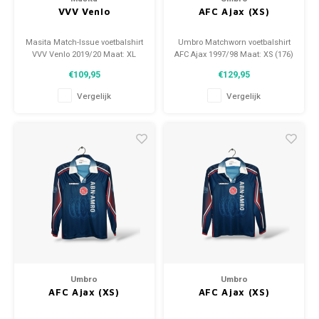
VVV Venlo
AFC Ajax (XS)
Masita Match-Issue voetbalshirt
Umbro Matchworn voetbalshirt
VVV Venlo 2019/20 Maat: XL
AFC Ajax 1997/98 Maat: XS (176)
(unisex) Conditie: 10/10
Conditie: 9/10 (gebruikt)
€109,95
€129,95
(gebruikt)
Vergelijk
Vergelijk
Umbro
Umbro
AFC Ajax (XS)
AFC Ajax (XS)