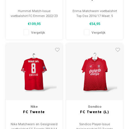
Hummel Match-Issue
Erima Matchworn voetbalshirt
voetbalshirt FC Emmen 2022/23
Top Oss 2016/17 Maat: S
Maat: L (unisex) Conditie: 9.5/10
(unisex) Conditie: 9/10
€109,95
€54,95
(gebruikt)
(gebruikt)
Vergelijk
Vergelijk
Nike
Sondico
FC Twente
FC Twente (L)
Nike Matchworn en Gesigneerd
Sondico Player-Issue