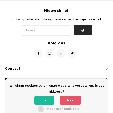
Nieuwsbrief
Ontvang de laatste updates, nieuws en aanbiedingen via email
Volg ons
Contact
Klantenservice
Wij slaan cookies op om onze website te verbeteren. Is dat
Mijn account
akkoord?
Ja
Nee
Meer over cookies »
© Copyright 2026 WeLoveFootballShirts.com - Powered by
Lightspeed
- Theme