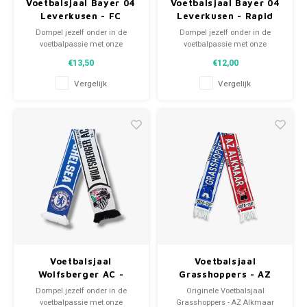
Voetbalsjaal Bayer 04
Voetbalsjaal Bayer 04
Leverkusen - FC
Leverkusen - Rapid
Salzburg
Wien
Dompel jezelf onder in de
Dompel jezelf onder in de
voetbalpassie met onze
voetbalpassie met onze
gebreide fansjaals. Van
gebreide fansjaals. Van
€13,50
€12,00
clubmotto's tot spelersnamen,
clubmotto's tot spelersnamen,
elk stuk vertelt een verhaal. Kies
elk stuk vertelt een verhaal. Kies
Vergelijk
Vergelijk
uit tweedehands en nieuwe
uit tweedehands en nieuwe
sjaals en draag met trots.
sjaals en draag met trots.
WeLoveFootballShirts.com -
WeLoveFootballShirts.com -
Jouw bron voor unieke
Jouw bron voor unieke
fansjaals!
fansjaals!
Voetbalsjaal
Voetbalsjaal
Wolfsberger AC -
Grasshoppers - AZ
Chelsea
Alkmaar
Dompel jezelf onder in de
Originele Voetbalsjaal
voetbalpassie met onze
Grasshoppers - AZ Alkmaar