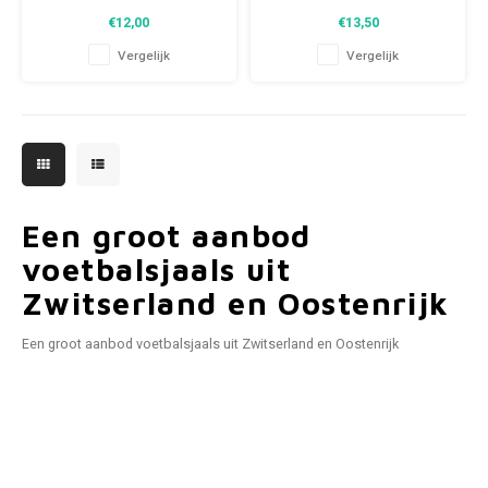
gebreide fansjaals. Van
Een gebreide fan sjaal van
€12,00
€13,50
clubmotto's tot spelersnamen,
hoge kwaliteit
elk stuk vertelt een verhaal. Kies
Perfecte cadeau tip of ter
Vergelijk
Vergelijk
uit tweedehands en nieuwe
aanvulling van de
sjaals en draag met trots.
voetbalcollectie
WeLoveFootballShirts.com -
Jouw bron voor unieke
fansjaals!
Een groot aanbod
voetbalsjaals uit
Zwitserland en Oostenrijk
Een groot aanbod voetbalsjaals uit Zwitserland en Oostenrijk