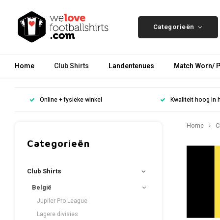
Categorieën
Home
Club Shirts
Landentenues
Match Worn/ P
Online + fysieke winkel
Kwaliteit hoog in 
Home
C
Categorieën
Club Shirts
België
Jupiler Pro League
Lagere divisies