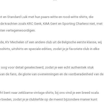
 en Standard Luik met hun paars-witte en rood-witte shirts, die
ende krachten zoals KRC Genk, KAA Gent en Sporting Charleroi niet, met
enten vertegenwoordigen.
e, KV Mechelen of een andere club uit de Belgische eerste klasse, wij
hirts, uitshirts en speciale edities, zodat je je favoriete club in elke
 oog voor detail geselecteerd, zodat je een echt authentiek stuk
 van de fans, de glorie van overwinningen en de vastberadenheid van de
ht bent naar zeldzame vintage shirts, bij ons vind je een breed scala
e bieden, zodat je je clubliefde op de meest bijzondere manier kunt