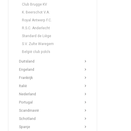
Club Brugge KV
K. Beerschot V.A.
Royal Antwerp F.C.
R.S.C. Anderlecht
Standard de Liège
S.V. Zulte Waregem
België club polo's
Duitsland
Engeland
Frankrijk
Italië
Nederland
Portugal
Scandinavië
Schotland
Spanje