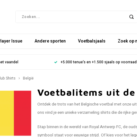
layer Issue
Andere sporten
Voetbalsjaals
Zoek op 
het vaandel
+5.000 tenue's en +1.500 sjaals op voorraad
lub Shirts
België
Voetbalitems uit de
Ontdek de trots van het Belgische voetbal met onze uitge
ons vind je een unieke verzameling shirts die de rijke 
Stap binnen in de wereld van Royal Antwerp FC, de oudst
symbool staat voor eeuwige strijd. Of kies voor het le