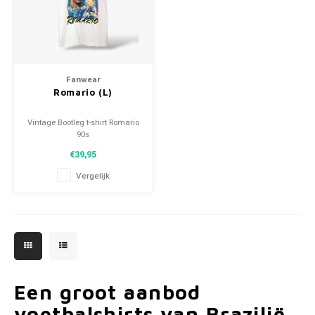
Voetbalbroekjes
Fanwear
Romario (L)
Vintage Bootleg t-shirt Romario
90s
Maat: L (unisex)
€39,95
Conditie: 10/10 (nieuw)
Vergelijk
Een groot aanbod
voetbalshirts van Brazilië