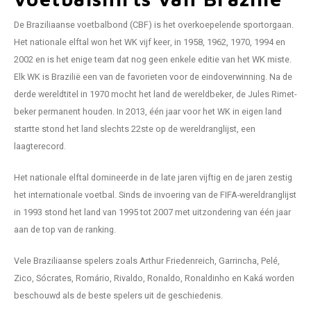
De Braziliaanse voetbalbond (CBF) is het overkoepelende sportorgaan.
Het nationale elftal won het WK vijf keer, in 1958, 1962, 1970, 1994 en
2002 en is het enige team dat nog geen enkele editie van het WK miste.
Elk WK is Brazilië een van de favorieten voor de eindoverwinning. Na de
derde wereldtitel in 1970 mocht het land de wereldbeker, de Jules Rimet-
beker permanent houden. In 2013, één jaar voor het WK in eigen land
startte stond het land slechts 22ste op de wereldranglijst, een
laagterecord.
Het nationale elftal domineerde in de late jaren vijftig en de jaren zestig
het internationale voetbal. Sinds de invoering van de FIFA-wereldranglijst
in 1993 stond het land van 1995 tot 2007 met uitzondering van één jaar
aan de top van de ranking.
Vele Braziliaanse spelers zoals Arthur Friedenreich, Garrincha, Pelé,
Zico, Sócrates, Romário, Rivaldo, Ronaldo, Ronaldinho en Kaká worden
beschouwd als de beste spelers uit de geschiedenis.