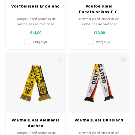
Voetbalsjaal Engeland
Voetbalsjaal
Panathinaikos F.C.
Dompel jezelf onder in de
Dompel jezelf onder in de
voetbalpassie met onze
voetbalpassie met onze
gebreide fansjaals. Van
gebreide fansjaals. Van
€14,00
€13,00
clubmotto's tot spelersnamen,
clubmotto's tot spelersnamen,
elk stuk vertelt een verhaal. Kies
elk stuk vertelt een verhaal. Kies
Vergelijk
Vergelijk
uit tweedehands en nieuwe
uit tweedehands en nieuwe
sjaals en draag met trots.
sjaals en draag met trots.
WeLoveFootballShirts.com -
WeLoveFootballShirts.com -
Jouw bron voor unieke
Jouw bron voor unieke
fansjaals!
fansjaals!
Voetbalsjaal Alemania
Voetbalsjaal Duitsland
Aachen
Dompel jezelf onder in de
Dompel jezelf onder in de