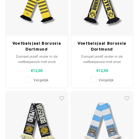
Voetbalsjaal Borussia
Voetbalsjaal Borussia
Dortmund
Dortmund
Dompel jezelf onder in de
Dompel jezelf onder in de
voetbalpassie met onze
voetbalpassie met onze
gebreide fansjaals. Van
gebreide fansjaals. Van
€12,00
€12,50
clubmotto's tot spelersnamen,
clubmotto's tot spelersnamen,
elk stuk vertelt een verhaal. Kies
elk stuk vertelt een verhaal. Kies
Vergelijk
Vergelijk
uit tweedehands en nieuwe
uit tweedehands en nieuwe
sjaals en draag met trots.
sjaals en draag met trots.
WeLoveFootballShirts.com -
WeLoveFootballShirts.com -
Jouw bron voor unieke
Jouw bron voor unieke
fansjaals!
fansjaals!