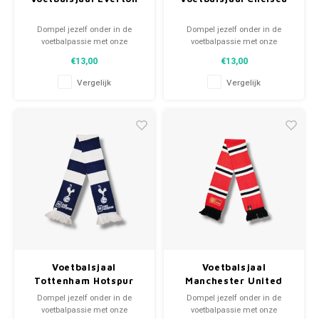
Dompel jezelf onder in de
Dompel jezelf onder in de
voetbalpassie met onze
voetbalpassie met onze
gebreide fansjaals. Van
gebreide fansjaals. Van
€13,00
€13,00
clubmotto's tot spelersnamen,
clubmotto's tot spelersnamen,
elk stuk vertelt een verhaal. Kies
elk stuk vertelt een verhaal. Kies
Vergelijk
Vergelijk
uit tweedehands en nieuwe
uit tweedehands en nieuwe
sjaals en draag met trots.
sjaals en draag met trots.
WeLoveFootballShirts.com -
WeLoveFootballShirts.com -
Jouw bron voor unieke
Jouw bron voor unieke
fansjaals!
fansjaals!
Voetbalsjaal
Voetbalsjaal
Tottenham Hotspur
Manchester United
Dompel jezelf onder in de
Dompel jezelf onder in de
voetbalpassie met onze
voetbalpassie met onze