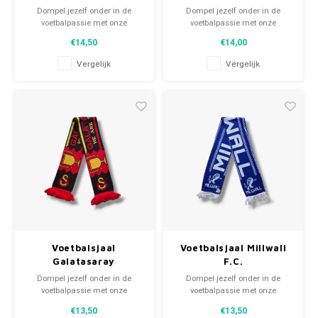
Dompel jezelf onder in de
Dompel jezelf onder in de
voetbalpassie met onze
voetbalpassie met onze
gebreide fansjaals. Van
gebreide fansjaals. Van
€14,50
€14,00
clubmotto's tot spelersnamen,
clubmotto's tot spelersnamen,
elk stuk vertelt een verhaal. Kies
elk stuk vertelt een verhaal. Kies
Vergelijk
Vergelijk
uit tweedehands en nieuwe
uit tweedehands en nieuwe
sjaals en draag met trots.
sjaals en draag met trots.
WeLoveFootballShirts.com -
WeLoveFootballShirts.com -
Jouw bron voor unieke
Jouw bron voor unieke
fansjaals!
fansjaals!
Voetbalsjaal
Voetbalsjaal Millwall
Galatasaray
F.C.
Dompel jezelf onder in de
Dompel jezelf onder in de
voetbalpassie met onze
voetbalpassie met onze
gebreide fansjaals. Van
gebreide fansjaals. Van
€13,50
€13,50
clubmotto's tot spelersnamen,
clubmotto's tot spelersnamen,