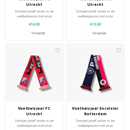
Utrecht
Utrecht
Dompel jezelf onder in de
Dompel jezelf onder in de
voetbalpassie met onze
voetbalpassie met onze
gebreide fansjaals. Van
gebreide fansjaals. Van
€14,00
€12,00
clubmotto's tot spelersnamen,
clubmotto's tot spelersnamen,
elk stuk vertelt een verhaal. Kies
elk stuk vertelt een verhaal. Kies
Vergelijk
Vergelijk
uit tweedehands en nieuwe
uit tweedehands en nieuwe
sjaals en draag met trots.
sjaals en draag met trots.
WeLoveFootballShirts.com -
WeLoveFootballShirts.com -
Jouw bron voor unieke
Jouw bron voor unieke
fansjaals!
fansjaals!
Voetbalsjaal FC
Voetbalsjaal Excelsior
Utrecht
Rotterdam
Dompel jezelf onder in de
Dompel jezelf onder in de
voetbalpassie met onze
voetbalpassie met onze