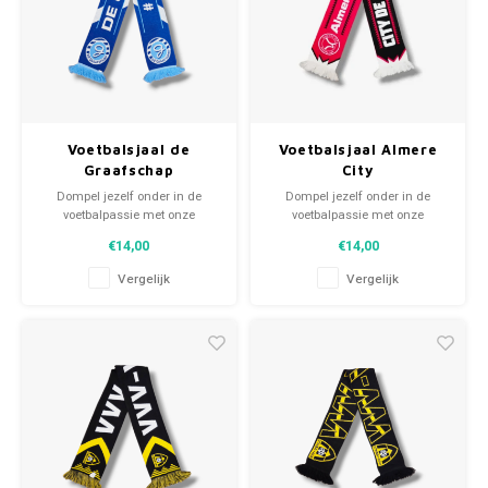
Voetbalsjaal de
Voetbalsjaal Almere
Graafschap
City
Dompel jezelf onder in de
Dompel jezelf onder in de
voetbalpassie met onze
voetbalpassie met onze
gebreide fansjaals. Van
gebreide fansjaals. Van
€14,00
€14,00
clubmotto's tot spelersnamen,
clubmotto's tot spelersnamen,
elk stuk vertelt een verhaal. Kies
elk stuk vertelt een verhaal. Kies
Vergelijk
Vergelijk
uit tweedehands en nieuwe
uit tweedehands en nieuwe
sjaals en draag met trots.
sjaals en draag met trots.
WeLoveFootballShirts.com -
WeLoveFootballShirts.com -
Jouw bron voor unieke
Jouw bron voor unieke
fansjaals!
fansjaals!