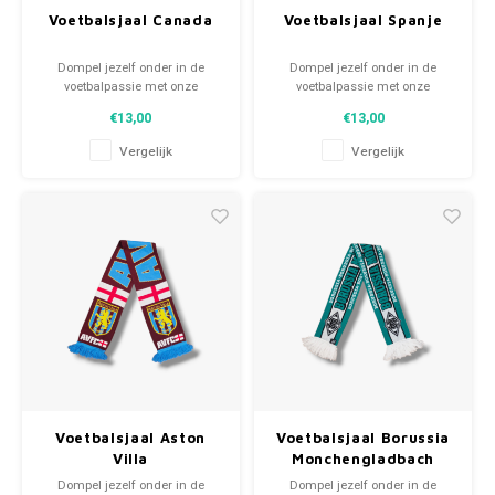
Voetbalbroekjes
Voetbalsjaal Canada
Voetbalsjaal Spanje
Dompel jezelf onder in de
Dompel jezelf onder in de
voetbalpassie met onze
voetbalpassie met onze
gebreide fansjaals. Van
gebreide fansjaals. Van
€13,00
€13,00
clubmotto's tot spelersnamen,
clubmotto's tot spelersnamen,
elk stuk vertelt een verhaal. Kies
elk stuk vertelt een verhaal. Kies
Vergelijk
Vergelijk
uit tweedehands en nieuwe
uit tweedehands en nieuwe
sjaals en draag met trots.
sjaals en draag met trots.
WeLoveFootballShirts.com -
WeLoveFootballShirts.com -
Jouw bron voor unieke
Jouw bron voor unieke
fansjaals!
fansjaals!
Voetbalsjaal Aston
Voetbalsjaal Borussia
Villa
Monchengladbach
Dompel jezelf onder in de
Dompel jezelf onder in de