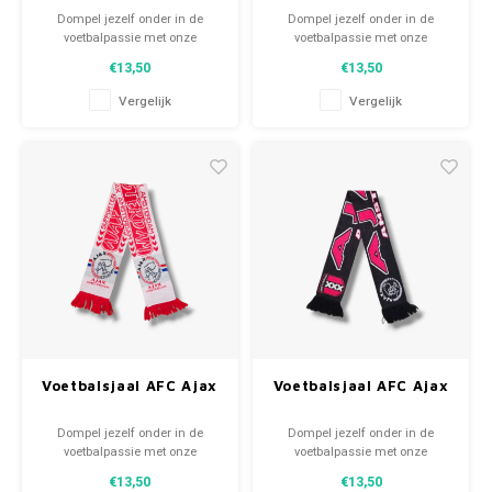
Dompel jezelf onder in de
Dompel jezelf onder in de
voetbalpassie met onze
voetbalpassie met onze
gebreide fansjaals. Van
gebreide fansjaals. Van
€13,50
€13,50
clubmotto's tot spelersnamen,
clubmotto's tot spelersnamen,
elk stuk vertelt een verhaal. Kies
elk stuk vertelt een verhaal. Kies
Vergelijk
Vergelijk
uit tweedehands en nieuwe
uit tweedehands en nieuwe
sjaals en draag met trots.
sjaals en draag met trots.
WeLoveFootballShirts.com -
WeLoveFootballShirts.com -
Jouw bron voor unieke
Jouw bron voor unieke
fansjaals!
fansjaals!
Voetbalsjaal AFC Ajax
Voetbalsjaal AFC Ajax
Dompel jezelf onder in de
Dompel jezelf onder in de
voetbalpassie met onze
voetbalpassie met onze
gebreide fansjaals. Van
gebreide fansjaals. Van
€13,50
€13,50
clubmotto's tot spelersnamen,
clubmotto's tot spelersnamen,