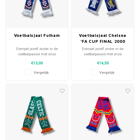
Voetbalsjaal Fulham
Voetbalsjaal Chelsea
*FA CUP FINAL 2000
Dompel jezelf onder in de
Dompel jezelf onder in de
voetbalpassie met onze
voetbalpassie met onze
gebreide fansjaals. Van
gebreide fansjaals. Van
€13,00
€14,50
clubmotto's tot spelersnamen,
clubmotto's tot spelersnamen,
elk stuk vertelt een verhaal. Kies
elk stuk vertelt een verhaal. Kies
Vergelijk
Vergelijk
uit tweedehands en nieuwe
uit tweedehands en nieuwe
sjaals en draag met trots.
sjaals en draag met trots.
WeLoveFootballShirts.com -
WeLoveFootballShirts.com -
Jouw bron voor unieke
Jouw bron voor unieke
fansjaals!
fansjaals!