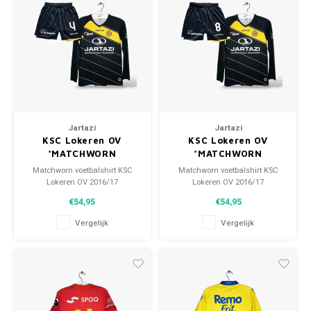
Voetbalbroekjes
Jartazi
Jartazi
KSC Lokeren OV
KSC Lokeren OV
*MATCHWORN
*MATCHWORN
Matchworn voetbalshirt KSC
Matchworn voetbalshirt KSC
Lokeren OV 2016/17
Lokeren OV 2016/17
Maat: S (unisex)
Maat: S (unisex)
€54,95
€54,95
Algehele staat shirt: 9.5/10
Algehele staat shirt: 9.5/10
(gebruikt)
(gebruikt)
Vergelijk
Vergelijk