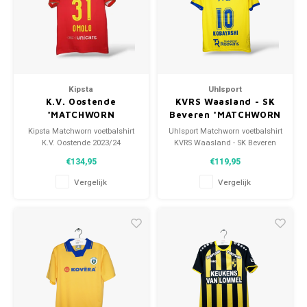
Kipsta
Uhlsport
K.V. Oostende
KVRS Waasland - SK
*MATCHWORN
Beveren *MATCHWORN
Kipsta Matchworn voetbalshirt
Uhlsport Matchworn voetbalshirt
K.V. Oostende 2023/24
KVRS Waasland - SK Beveren
Maat: M (unisex)
2019/20
€134,95
€119,95
Conditie: 9.5/10 (gebruikt)
Maat: M (unisex)
Conditie: 9.5/10 (gebruikt)
Vergelijk
Vergelijk