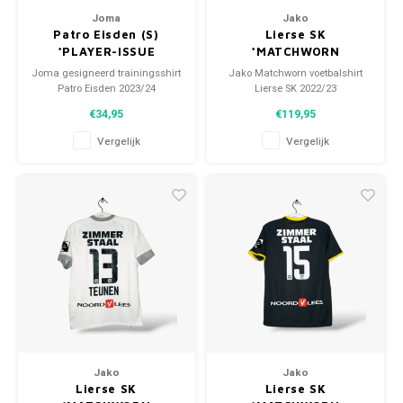
Joma
Jako
Patro Eisden (S)
Lierse SK
*PLAYER-ISSUE
*MATCHWORN
Joma gesigneerd trainingsshirt
Jako Matchworn voetbalshirt
Patro Eisden 2023/24
Lierse SK 2022/23
Maat: S (unisex)
Maat: M (unisex)
€34,95
€119,95
Conditie: 9.5/10 (gebruikt)
Conditie: 9.5/10 (gedragen)
Vergelijk
Vergelijk
Jako
Jako
Lierse SK
Lierse SK