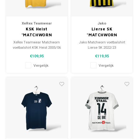
XeRex Teamwear
Jako
KSK Heist
Lierse SK
*MATCHWORN
*MATCHWORN
XeRex Teamwear Matchworn
Jako Matchworn voetbalshirt
voetbalshirt KSK Heist 2005/06
Lierse SK 2022/23
Maat: XL (unisex)
Maat: M (unisex)
€109,95
€119,95
Conditie: 9.5/10 (gebruikt)
Conditie: 9.5/10 (gedragen)
Vergelijk
Vergelijk