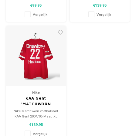
(unisex) Conditie: 9.5/10
(unisex) Conditie: 9.5/10
€99,95
€139,95
(gebruikt)
(gedragen)
Vergelijk
Vergelijk
Nike
KAA Gent
*MATCHWORN
Nike Matchworn voetbalshirt
KAA Gent 2004/05 Maat: XL
(unisex) Conditie: 9.5/10
€139,95
(gebruikt)
Vergelijk