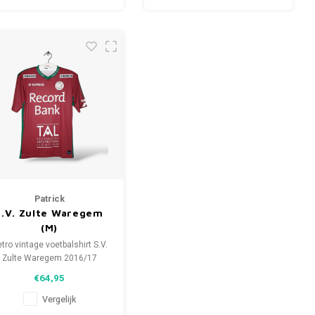
Patrick
S.V. Zulte Waregem
(M)
tro vintage voetbalshirt S.V.
Zulte Waregem 2016/17
Maat: M (unisex)
€64,95
lgehele staat shirt: 9.5/10
(gebruikt)
Vergelijk