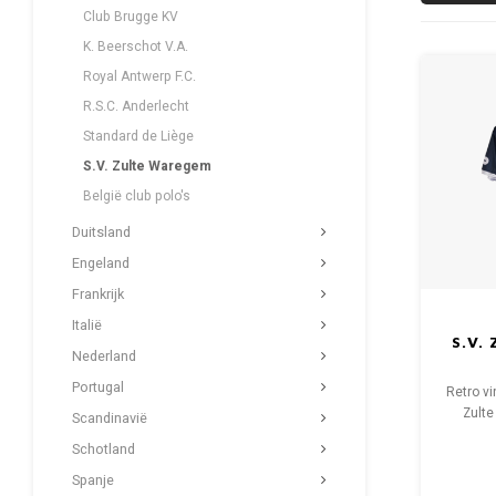
Club Brugge KV
K. Beerschot V.A.
Royal Antwerp F.C.
R.S.C. Anderlecht
Standard de Liège
S.V. Zulte Waregem
België club polo's
Duitsland
Engeland
Frankrijk
Italië
S.V.
Nederland
Portugal
Retro vi
Zult
Scandinavië
M
Schotland
Algehel
Spanje