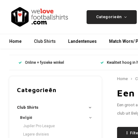
Categorieën
Home
Club Shirts
Landentenues
Match Worn/ P
Online + fysieke winkel
Kwaliteit hoog in 
Home
C
Categorieën
Een
Een groot a
Club Shirts
club uit Bel
België
Jupiler Pro League
Filt
Lagere divisies