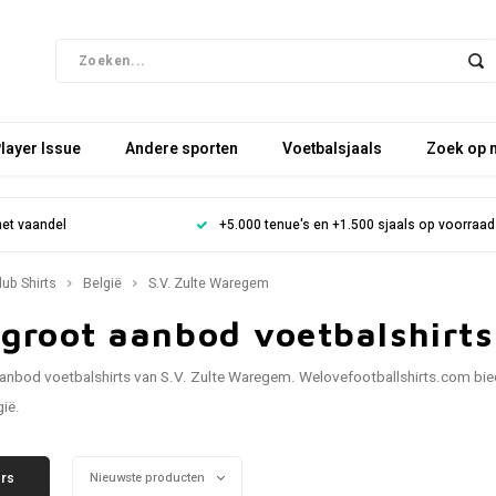
layer Issue
Andere sporten
Voetbalsjaals
Zoek op 
het vaandel
+5.000 tenue's en +1.500 sjaals op voorraad
lub Shirts
België
S.V. Zulte Waregem
 groot aanbod voetbalshirt
anbod voetbalshirts van S.V. Zulte Waregem. Welovefootballshirts.com bie
gië.
ers
Nieuwste producten