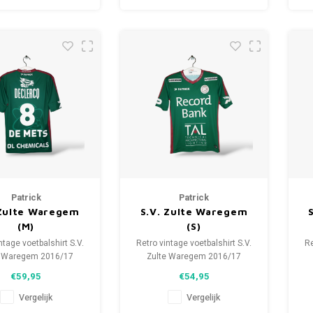
Patrick
Patrick
 Zulte Waregem
S.V. Zulte Waregem
(M)
(S)
ntage voetbalshirt S.V.
Retro vintage voetbalshirt S.V.
Re
e Waregem 2016/17
Zulte Waregem 2016/17
aat: M (unisex)
Maat: S (unisex)
€59,95
€54,95
e staat shirt: 9.5/10
Algehele staat shirt: 9/10
A
(gebruikt)
(gebruikt)
Vergelijk
Vergelijk