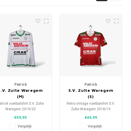
Patrick
Patrick
S.V. Zulte Waregem
S.V. Zulte Waregem
(M)
(S)
atrick voetbalshirt S.V. Zulte
Retro vintage voetbalshirt S.V.
Waregem 2019/20
Zulte Waregem 2018/19
Maat: M (unisex)
Maat: S (unisex)
€59,95
€44,95
Conditie: 9.5/10 (gebruikt)
Algehele staat shirt: 9.5/10
(gebruikt)
Vergelijk
Vergelijk