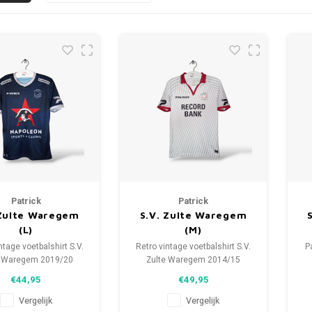
Patrick
Patrick
 Zulte Waregem
S.V. Zulte Waregem
(L)
(M)
ntage voetbalshirt S.V.
Retro vintage voetbalshirt S.V.
P
e Waregem 2019/20
Zulte Waregem 2014/15
aat: L (unisex)
Maat: M (unisex)
€44,95
€49,95
e staat shirt: 8.5/10
Algehele staat shirt: 9.5/10
(gebruikt)
(gebruikt)
Vergelijk
Vergelijk