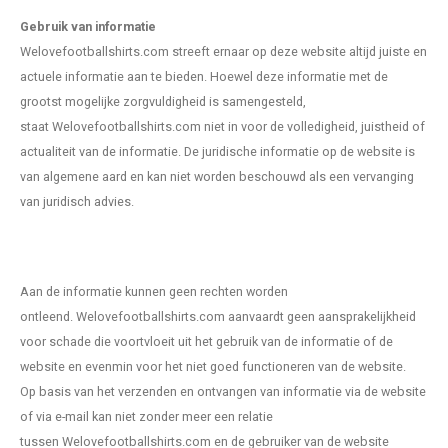
Portugal
Australië
Portugal
NFL Football
Portugal voetbalsjaals
158-164
Helemaal nieuw met kaartjes
Stand
FC Sc
Manch
Juven
Feyen
Valen
World
EURO 
Neder
Gebruik van informatie
Welovefootballshirts.com
streeft ernaar op deze website altijd juiste en
Scandinavië
Azië
Scandinavië
NHL IJshockey
Scandinavië voetbalsjaals
XS
Katoen voetbal vintage
S.V. 
SV We
Newca
Parma
PSV E
Spanje
World
EURO 
Portu
actuele informatie aan te bieden. Hoewel deze informatie met de
grootst mogelijke zorgvuldigheid is samengesteld,
Schotland
Landen Polo shirts
Schotland
Rugby
Schotland voetbalsjaals
S
Keepertenues
België
VfB St
Totte
SSC N
Nederl
World
Spanj
staat
Welovefootballshirts.com
niet in voor de volledigheid, juistheid of
actualiteit van de informatie. De juridische informatie op de website is
Spanje
Spanje
Tennis
Spanje voetbalsjaals
M
Meest waardevolle
Duitsl
Engela
van algemene aard en kan niet worden beschouwd als een vervanging
van juridisch advies.
Turkije
Turkije
Wielren wedstrijd-/koerstruien
Turkije voetbalsjaals
L
Mouw patches
Zwitserland/ Oostenrijk
Zwitserland/ Oostenrijk
Zwitserland/ Oostenrijk voetbalsjaals
XL
Mutsen
Aan de informatie kunnen geen rechten worden
Rest van Europa
Rest van Europa
Rest van Europa voetbalsjaals
XXL
Trainingsjacks/ Pullover
ontleend.
Welovefootballshirts.com
aanvaardt geen aansprakelijkheid
voor schade die voortvloeit uit het gebruik van de informatie of de
Rest van de Wereld
Rest van de Wereld
Rest van de Wereld voetbalsjaals
XXXL
Upcycle Project
website en evenmin voor het niet goed functioneren van de website.
Op basis van het verzenden en ontvangen van informatie via de website
Landen
Landen Voetbalsjaals
Vintage/ template
of via e-mail kan niet zonder meer een relatie
tussen
Welovefootballshirts.com
en de gebruiker van de website