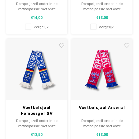
Dompel jezelf onder in de
Dompel jezelf onder in de
voetbalpassie met onze
voetbalpassie met onze
gebreide fansjaals. Van
gebreide fansjaals. Van
€14,00
€13,00
clubmotto's tot spelersnamen,
clubmotto's tot spelersnamen,
elk stuk vertelt een verhaal. Kies
elk stuk vertelt een verhaal. Kies
Vergelijk
Vergelijk
uit tweedehands en nieuwe
uit tweedehands en nieuwe
sjaals en draag met trots.
sjaals en draag met trots.
WeLoveFootballShirts.com -
WeLoveFootballShirts.com -
Jouw bron voor unieke
Jouw bron voor unieke
fansjaals!
fansjaals!
Voetbalsjaal
Voetbalsjaal Arsenal
Hamburger SV
Dompel jezelf onder in de
Dompel jezelf onder in de
voetbalpassie met onze
voetbalpassie met onze
gebreide fansjaals. Van
gebreide fansjaals. Van
€13,50
€13,00
clubmotto's tot spelersnamen,
clubmotto's tot spelersnamen,