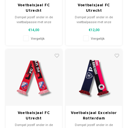
Voetbalsjaal FC
Voetbalsjaal FC
Utrecht
Utrecht
Dompel jezelf onder in de
Dompel jezelf onder in de
voetbalpassie met onze
voetbalpassie met onze
gebreide fansjaals. Van
gebreide fansjaals. Van
€14,00
€12,00
clubmotto's tot spelersnamen,
clubmotto's tot spelersnamen,
elk stuk vertelt een verhaal. Kies
elk stuk vertelt een verhaal. Kies
Vergelijk
Vergelijk
uit tweedehands en nieuwe
uit tweedehands en nieuwe
sjaals en draag met trots.
sjaals en draag met trots.
WeLoveFootballShirts.com -
WeLoveFootballShirts.com -
Jouw bron voor unieke
Jouw bron voor unieke
fansjaals!
fansjaals!
Voetbalsjaal FC
Voetbalsjaal Excelsior
Utrecht
Rotterdam
Dompel jezelf onder in de
Dompel jezelf onder in de