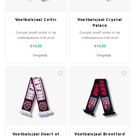
Voetbalsjaal Celtic
Voetbalsjaal Crystal
Palace
Dompel jezelf onder in de
Dompel jezelf onder in de
voetbalpassie met onze
voetbalpassie met onze
gebreide fansjaals. Van
gebreide fansjaals. Van
€14,00
€14,00
clubmotto's tot spelersnamen,
clubmotto's tot spelersnamen,
elk stuk vertelt een verhaal. Kies
elk stuk vertelt een verhaal. Kies
Vergelijk
Vergelijk
uit tweedehands en nieuwe
uit tweedehands en nieuwe
sjaals en draag met trots.
sjaals en draag met trots.
WeLoveFootballShirts.com -
WeLoveFootballShirts.com -
Jouw bron voor unieke
Jouw bron voor unieke
fansjaals!
fansjaals!
Voetbalsjaal Heart of
Voetbalsjaal Brentford