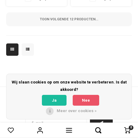
uit tweedehands en nieuwe
uit tweedehands en nieuwe
sjaals en draag met trots.
sjaals en draag met trots.
WeLoveFootballShirts.com -
WeLoveFootballShirts.com -
Jouw bron voor unieke
Jouw bron voor unieke
TOON VOLGENDE
12
PRODUCTEN...
fansjaals!
fansjaals!
Wij slaan cookies op om onze website te verbeteren. Is dat
akkoord?
Nieuwsbrief
Ja
Nee
Ontvang de laatste updates, nieuws en aanbiedingen via email
Meer over cookies »
0
0
Vergelijk producten