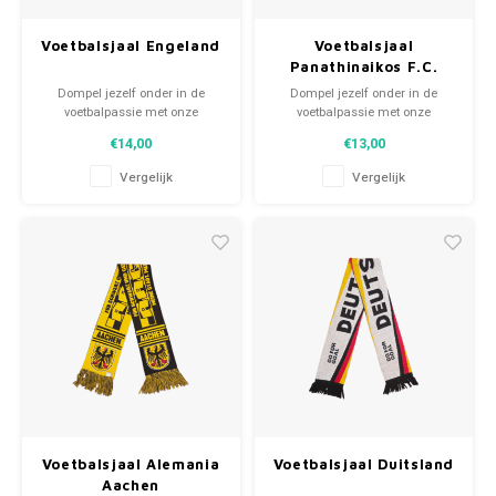
Voetbalsjaal Engeland
Voetbalsjaal
Panathinaikos F.C.
Dompel jezelf onder in de
Dompel jezelf onder in de
voetbalpassie met onze
voetbalpassie met onze
gebreide fansjaals. Van
gebreide fansjaals. Van
€14,00
€13,00
clubmotto's tot spelersnamen,
clubmotto's tot spelersnamen,
elk stuk vertelt een verhaal. Kies
elk stuk vertelt een verhaal. Kies
Vergelijk
Vergelijk
uit tweedehands en nieuwe
uit tweedehands en nieuwe
sjaals en draag met trots.
sjaals en draag met trots.
WeLoveFootballShirts.com -
WeLoveFootballShirts.com -
Jouw bron voor unieke
Jouw bron voor unieke
fansjaals!
fansjaals!
Voetbalsjaal Alemania
Voetbalsjaal Duitsland
Aachen