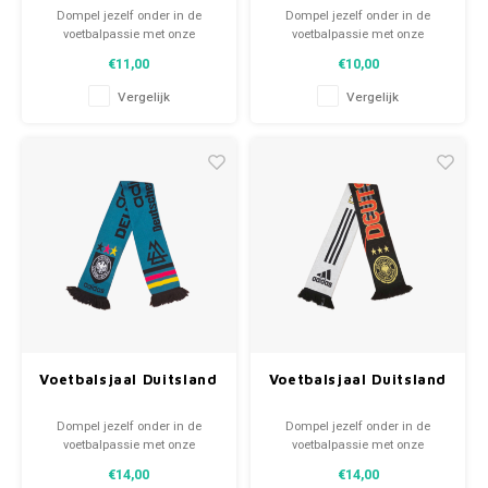
Dompel jezelf onder in de
Dompel jezelf onder in de
voetbalpassie met onze
voetbalpassie met onze
gebreide fansjaals. Van
gebreide fansjaals. Van
€11,00
€10,00
clubmotto's tot spelersnamen,
clubmotto's tot spelersnamen,
elk stuk vertelt een verhaal. Kies
elk stuk vertelt een verhaal. Kies
Vergelijk
Vergelijk
uit tweedehands en nieuwe
uit tweedehands en nieuwe
sjaals en draag met trots.
sjaals en draag met trots.
WeLoveFootballShirts.com -
WeLoveFootballShirts.com -
Jouw bron voor unieke
Jouw bron voor unieke
fansjaals!
fansjaals!
Voetbalsjaal Duitsland
Voetbalsjaal Duitsland
Dompel jezelf onder in de
Dompel jezelf onder in de
voetbalpassie met onze
voetbalpassie met onze
gebreide fansjaals. Van
gebreide fansjaals. Van
€14,00
€14,00
clubmotto's tot spelersnamen,
clubmotto's tot spelersnamen,