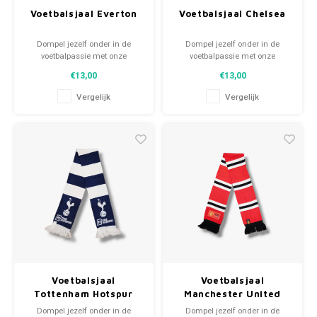
Voetbalsjaal Everton
Voetbalsjaal Chelsea
Dompel jezelf onder in de
Dompel jezelf onder in de
voetbalpassie met onze
voetbalpassie met onze
gebreide fansjaals. Van
gebreide fansjaals. Van
€13,00
€13,00
clubmotto's tot spelersnamen,
clubmotto's tot spelersnamen,
elk stuk vertelt een verhaal. Kies
elk stuk vertelt een verhaal. Kies
Vergelijk
Vergelijk
uit tweedehands en nieuwe
uit tweedehands en nieuwe
sjaals en draag met trots.
sjaals en draag met trots.
WeLoveFootballShirts.com -
WeLoveFootballShirts.com -
Jouw bron voor unieke
Jouw bron voor unieke
fansjaals!
fansjaals!
Voetbalsjaal
Voetbalsjaal
Tottenham Hotspur
Manchester United
Dompel jezelf onder in de
Dompel jezelf onder in de