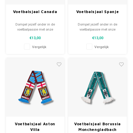
Voetbalbroekjes
Voetbalsjaal Canada
Voetbalsjaal Spanje
Dompel jezelf onder in de
Dompel jezelf onder in de
voetbalpassie met onze
voetbalpassie met onze
gebreide fansjaals. Van
gebreide fansjaals. Van
€13,00
€13,00
clubmotto's tot spelersnamen,
clubmotto's tot spelersnamen,
elk stuk vertelt een verhaal. Kies
elk stuk vertelt een verhaal. Kies
Vergelijk
Vergelijk
uit tweedehands en nieuwe
uit tweedehands en nieuwe
sjaals en draag met trots.
sjaals en draag met trots.
WeLoveFootballShirts.com -
WeLoveFootballShirts.com -
Jouw bron voor unieke
Jouw bron voor unieke
fansjaals!
fansjaals!
Voetbalsjaal Aston
Voetbalsjaal Borussia
Villa
Monchengladbach