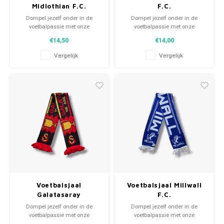
Midlothian F.C.
F.C.
Dompel jezelf onder in de
Dompel jezelf onder in de
voetbalpassie met onze
voetbalpassie met onze
gebreide fansjaals. Van
gebreide fansjaals. Van
€14,50
€14,00
clubmotto's tot spelersnamen,
clubmotto's tot spelersnamen,
elk stuk vertelt een verhaal. Kies
elk stuk vertelt een verhaal. Kies
Vergelijk
Vergelijk
uit tweedehands en nieuwe
uit tweedehands en nieuwe
sjaals en draag met trots.
sjaals en draag met trots.
WeLoveFootballShirts.com -
WeLoveFootballShirts.com -
Jouw bron voor unieke
Jouw bron voor unieke
fansjaals!
fansjaals!
Voetbalsjaal
Voetbalsjaal Millwall
Galatasaray
F.C.
Dompel jezelf onder in de
Dompel jezelf onder in de
voetbalpassie met onze
voetbalpassie met onze
gebreide fansjaals. Van
gebreide fansjaals. Van