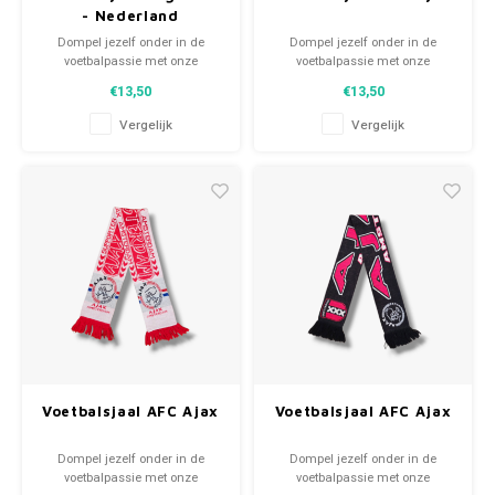
- Nederland
Dompel jezelf onder in de
Dompel jezelf onder in de
voetbalpassie met onze
voetbalpassie met onze
gebreide fansjaals. Van
gebreide fansjaals. Van
€13,50
€13,50
clubmotto's tot spelersnamen,
clubmotto's tot spelersnamen,
elk stuk vertelt een verhaal. Kies
elk stuk vertelt een verhaal. Kies
Vergelijk
Vergelijk
uit tweedehands en nieuwe
uit tweedehands en nieuwe
sjaals en draag met trots.
sjaals en draag met trots.
WeLoveFootballShirts.com -
WeLoveFootballShirts.com -
Jouw bron voor unieke
Jouw bron voor unieke
fansjaals!
fansjaals!
Voetbalsjaal AFC Ajax
Voetbalsjaal AFC Ajax
Dompel jezelf onder in de
Dompel jezelf onder in de
voetbalpassie met onze
voetbalpassie met onze