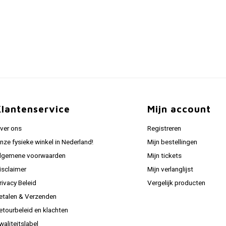
Klantenservice
Mijn account
ver ons
Registreren
nze fysieke winkel in Nederland!
Mijn bestellingen
lgemene voorwaarden
Mijn tickets
isclaimer
Mijn verlanglijst
rivacy Beleid
Vergelijk producten
etalen & Verzenden
etourbeleid en klachten
waliteitslabel