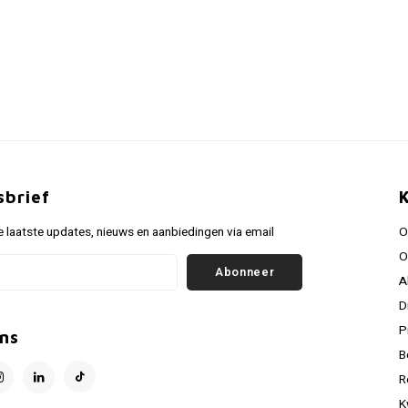
sbrief
 laatste updates, nieuws en aanbiedingen via email
O
O
Abonneer
A
D
P
ns
B
R
K