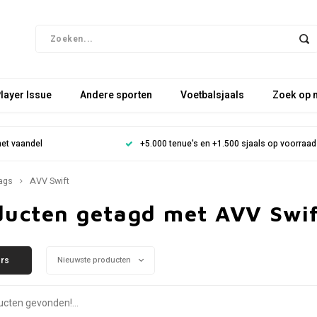
layer Issue
Andere sporten
Voetbalsjaals
Zoek op 
het vaandel
+5.000 tenue's en +1.500 sjaals op voorraad
ags
AVV Swift
ducten getagd met AVV Swif
ers
Nieuwste producten
cten gevonden!...