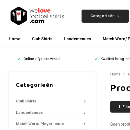
Categorieën
Home
Club Shirts
Landentenues
Match Worn/ P
Online + fysieke winkel
Kwaliteit hoog in 
Home
T
Categorieën
Pro
Club Shirts
Filt
Landentenues
Match Worn/ Player Issue
Geen produ