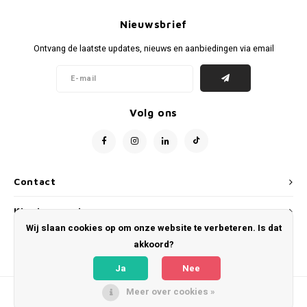
Voetbalbroekjes
Nieuwsbrief
Ontvang de laatste updates, nieuws en aanbiedingen via email
Volg ons
Contact
Klantenservice
Wij slaan cookies op om onze website te verbeteren. Is dat
Mijn account
akkoord?
Ja
Nee
Meer over cookies »
© Copyright 2026 WeLoveFootballShirts.com - Powered by
Lightspeed
- Theme
by
Shopmonkey