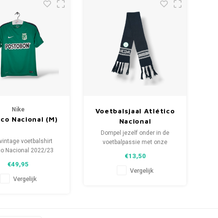
Nike
Voetbalsjaal Atlético
ico Nacional (M)
Nacional
Dompel jezelf onder in de
vintage voetbalshirt
voetbalpassie met onze
co Nacional 2022/23
gebreide fansjaals. Van
€13,50
aat: M (unisex)
clubmotto's tot spelersnamen,
€49,95
e staat shirt: 9.5/10
elk stuk vertelt een verhaal.
Vergelijk
(gebruikt)
Vergelijk
Kies uit tweedehands en
nieuwe sjaals en draag met
trots.
WeLoveFootballShirts.com -
Jouw bron voor unieke