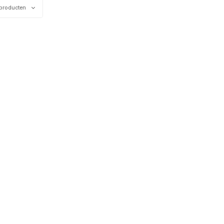
fansjaals!
producten