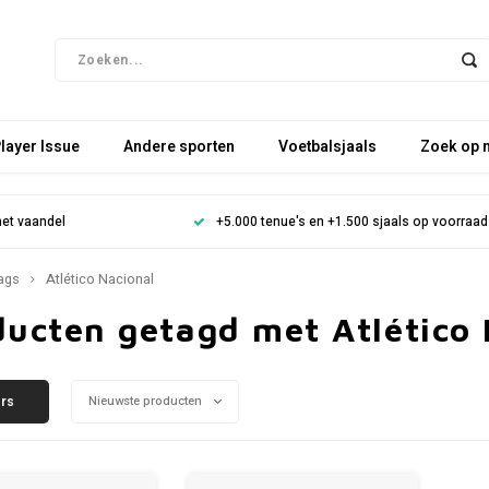
layer Issue
Andere sporten
Voetbalsjaals
Zoek op 
het vaandel
+5.000 tenue's en +1.500 sjaals op voorraad
ags
Atlético Nacional
ducten getagd met Atlético 
ers
Nieuwste producten