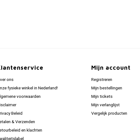
Klantenservice
Mijn account
ver ons
Registreren
nze fysieke winkel in Nederland!
Mijn bestellingen
lgemene voorwaarden
Mijn tickets
isclaimer
Mijn verlanglijst
rivacy Beleid
Vergelijk producten
etalen & Verzenden
etourbeleid en klachten
waliteitslabel