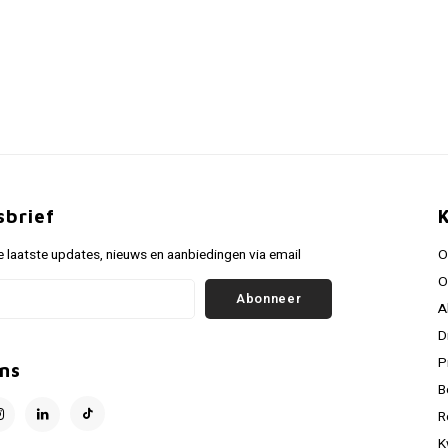
sbrief
 laatste updates, nieuws en aanbiedingen via email
O
O
Abonneer
A
D
P
ns
B
R
K