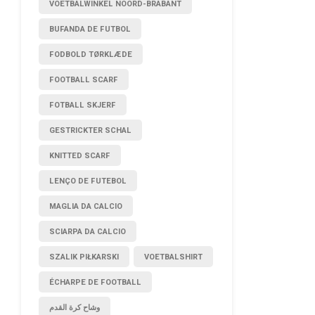
VOETBALWINKEL NOORD-BRABANT
BUFANDA DE FUTBOL
FODBOLD TØRKLÆDE
FOOTBALL SCARF
FOTBALL SKJERF
GESTRICKTER SCHAL
KNITTED SCARF
LENÇO DE FUTEBOL
MAGLIA DA CALCIO
SCIARPA DA CALCIO
SZALIK PIŁKARSKI
VOETBALSHIRT
ÉCHARPE DE FOOTBALL
وشاح كرة القدم