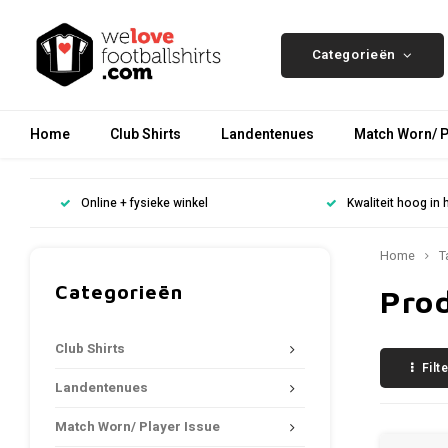
Categorieën
Home
Club Shirts
Landentenues
Match Worn/ P
Online + fysieke winkel
Kwaliteit hoog in 
Home
T
Categorieën
Pro
Club Shirts
Filt
Landentenues
Match Worn/ Player Issue