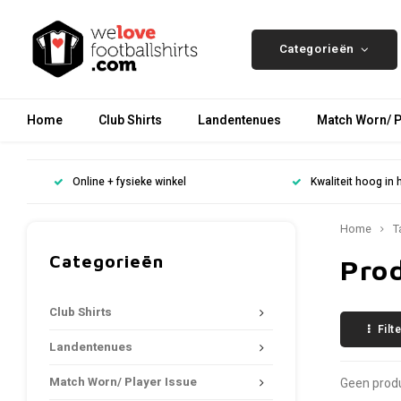
Categorieën
Home
Club Shirts
Landentenues
Match Worn/ P
Online + fysieke winkel
Kwaliteit hoog in 
Home
T
Categorieën
Pro
Club Shirts
Filt
Landentenues
Match Worn/ Player Issue
Geen produ