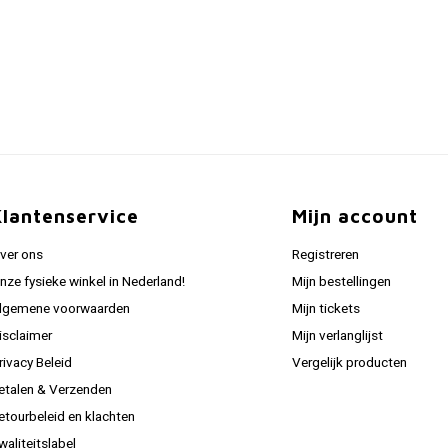
Klantenservice
Mijn account
ver ons
Registreren
nze fysieke winkel in Nederland!
Mijn bestellingen
lgemene voorwaarden
Mijn tickets
isclaimer
Mijn verlanglijst
rivacy Beleid
Vergelijk producten
etalen & Verzenden
etourbeleid en klachten
waliteitslabel