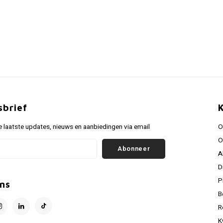
sbrief
 laatste updates, nieuws en aanbiedingen via email
O
O
Abonneer
A
D
P
ns
B
R
K