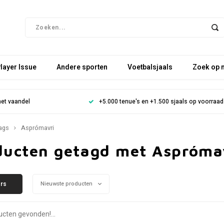
layer Issue
Andere sporten
Voetbalsjaals
Zoek op 
het vaandel
+5.000 tenue's en +1.500 sjaals op voorraad
ags
Asprómavri
ducten getagd met Aspróma
ers
Nieuwste producten
cten gevonden!...