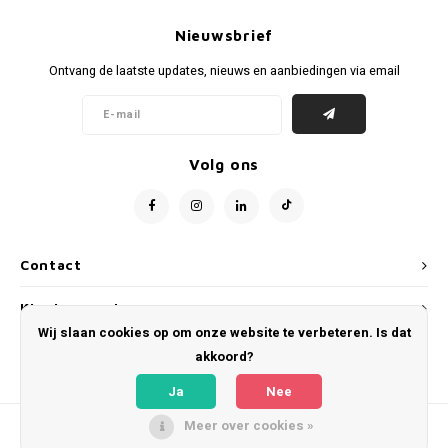
Voetbalbroekjes
Nieuwsbrief
Ontvang de laatste updates, nieuws en aanbiedingen via email
Volg ons
Contact
Klantenservice
Wij slaan cookies op om onze website te verbeteren. Is dat
Mijn account
akkoord?
Ja
Nee
Meer over cookies »
© Copyright 2026 WeLoveFootballShirts.com - Powered by
Lightspeed
- Theme
by
Shopmonkey