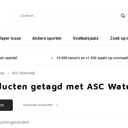
layer Issue
Andere sporten
Voetbalsjaals
Zoek op 
het vaandel
+5.000 tenue's en +1.500 sjaals op voorraad
ags
ASC Waterwijk
ducten getagd met ASC Wat
ers
Nieuwste producten
cten gevonden!...