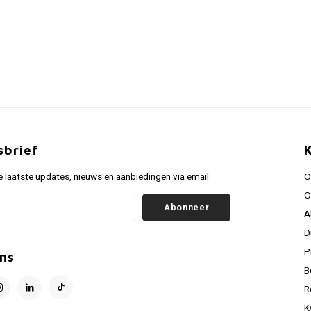
sbrief
 laatste updates, nieuws en aanbiedingen via email
O
O
Abonneer
A
D
P
ns
B
R
K