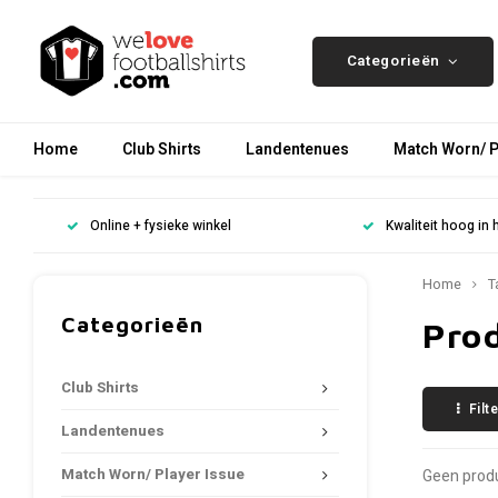
Categorieën
Home
Club Shirts
Landentenues
Match Worn/ P
Online + fysieke winkel
Kwaliteit hoog in 
Home
T
Categorieën
Pro
Club Shirts
Filt
Landentenues
Match Worn/ Player Issue
Geen produ