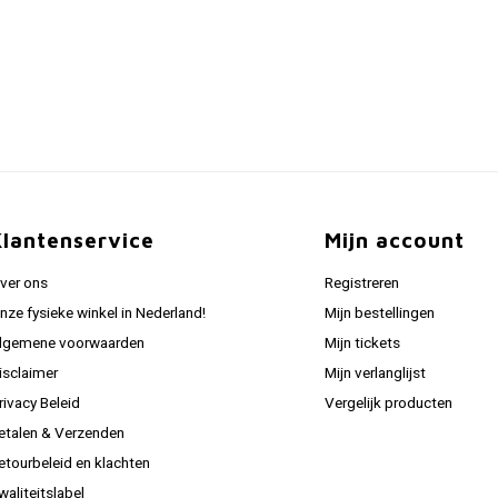
Klantenservice
Mijn account
ver ons
Registreren
nze fysieke winkel in Nederland!
Mijn bestellingen
lgemene voorwaarden
Mijn tickets
isclaimer
Mijn verlanglijst
rivacy Beleid
Vergelijk producten
etalen & Verzenden
etourbeleid en klachten
waliteitslabel