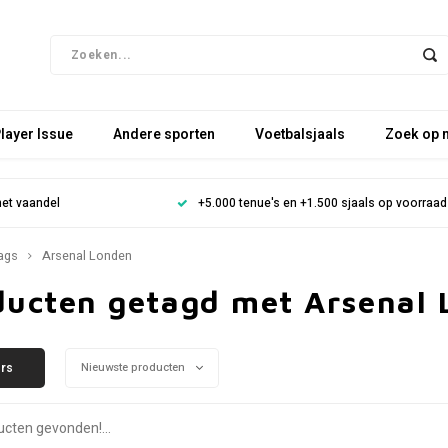
layer Issue
Andere sporten
Voetbalsjaals
Zoek op 
het vaandel
+5.000 tenue's en +1.500 sjaals op voorraad
ags
Arsenal Londen
ducten getagd met Arsenal
ers
Nieuwste producten
cten gevonden!...