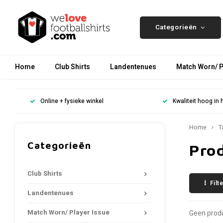
Categorieën
Home
Club Shirts
Landentenues
Match Worn/ P
Online + fysieke winkel
Kwaliteit hoog in 
Home
T
Categorieën
Pro
Club Shirts
Filt
Landentenues
Match Worn/ Player Issue
Geen produ