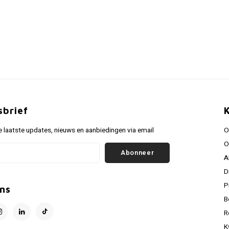
sbrief
 laatste updates, nieuws en aanbiedingen via email
O
O
Abonneer
A
D
P
ns
B
R
K