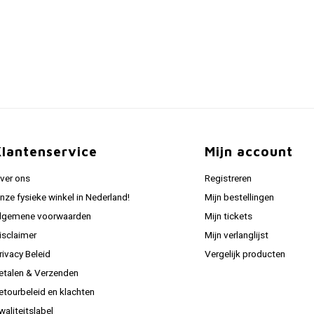
Klantenservice
Mijn account
ver ons
Registreren
nze fysieke winkel in Nederland!
Mijn bestellingen
lgemene voorwaarden
Mijn tickets
isclaimer
Mijn verlanglijst
rivacy Beleid
Vergelijk producten
etalen & Verzenden
etourbeleid en klachten
waliteitslabel