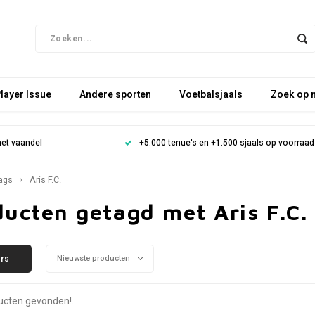
layer Issue
Andere sporten
Voetbalsjaals
Zoek op 
het vaandel
+5.000 tenue's en +1.500 sjaals op voorraad
ags
Aris F.C.
ucten getagd met Aris F.C.
ers
Nieuwste producten
cten gevonden!...