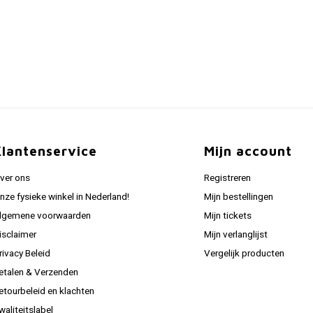
Klantenservice
Mijn account
ver ons
Registreren
nze fysieke winkel in Nederland!
Mijn bestellingen
lgemene voorwaarden
Mijn tickets
isclaimer
Mijn verlanglijst
rivacy Beleid
Vergelijk producten
etalen & Verzenden
etourbeleid en klachten
waliteitslabel