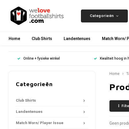
Categorieën
Home
Club Shirts
Landentenues
Match Worn/ P
Online + fysieke winkel
Kwaliteit hoog in 
Home
T
Categorieën
Prod
Club Shirts
Filt
Landentenues
Match Worn/ Player Issue
Geen produ