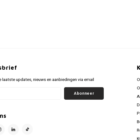
sbrief
 laatste updates, nieuws en aanbiedingen via email
O
O
Abonneer
A
D
P
ns
B
R
K