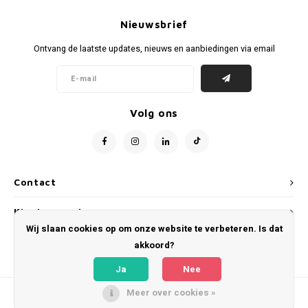
Voetbalbroekjes
Nieuwsbrief
Ontvang de laatste updates, nieuws en aanbiedingen via email
Volg ons
Contact
Klantenservice
Wij slaan cookies op om onze website te verbeteren. Is dat
Mijn account
akkoord?
Ja
Nee
Meer over cookies »
© Copyright 2026 WeLoveFootballShirts.com - Powered by
Lightspeed
- Theme
by
Shopmonkey