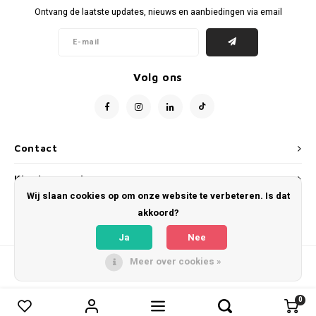
Ontvang de laatste updates, nieuws en aanbiedingen via email
Volg ons
Contact
Klantenservice
Wij slaan cookies op om onze website te verbeteren. Is dat
Mijn account
akkoord?
Ja
Nee
Meer over cookies »
© Copyright 2026 WeLoveFootballShirts.com - Powered by
Lightspeed
- Theme
by
Shopmonkey
0
0
Vergelijk producten