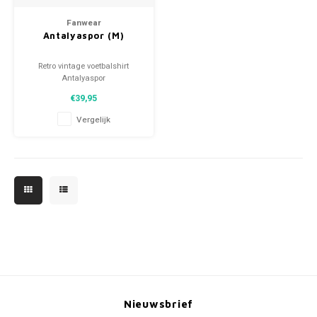
Voetbalbroekjes
Fanwear
Antalyaspor (M)
Retro vintage voetbalshirt
Antalyaspor
Maat: M (unisex)
€39,95
Algehele staat shirt: 9.5/10
(gebruikt)
Vergelijk
Nieuwsbrief