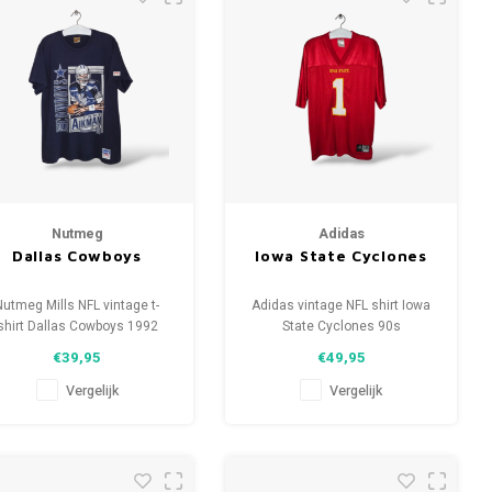
Nutmeg
Adidas
Dallas Cowboys
Iowa State Cyclones
Nutmeg Mills NFL vintage t-
Adidas vintage NFL shirt Iowa
shirt Dallas Cowboys 1992
State Cyclones 90s
Maat: L (unisex)
Maat: M (unisex)
€39,95
€49,95
Conditie: 8.5/10 (gebruikt)
Conditie: 9/10 (gebruikt)
Vergelijk
Vergelijk