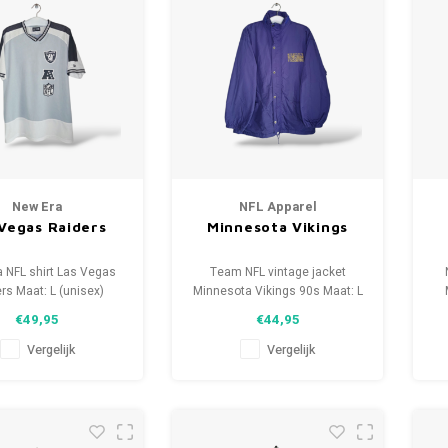
New Era
NFL Apparel
 Vegas Raiders
Minnesota Vikings
 NFL shirt Las Vegas
Team NFL vintage jacket
rs Maat: L (unisex)
Minnesota Vikings 90s Maat: L
ie: 9.5/10 (gebruikt)
(unisex) Conditie: 8.5/10
€49,95
€44,95
(gebruikt)
Vergelijk
Vergelijk