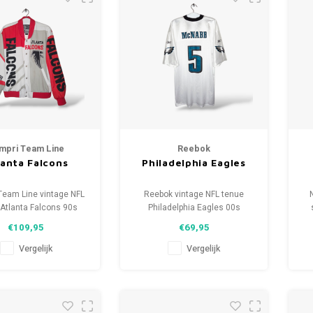
mpri Team Line
Reebok
lanta Falcons
Philadelphia Eagles
Team Line vintage NFL
Reebok vintage NFL tenue
 Atlanta Falcons 90s
Philadelphia Eagles 00s
aat: M (unisex)
Maat: XL (unisex)
€109,95
€69,95
tie: 9/10 (gebruikt)
Conditie: 9.5/10 (gebruikt)
Vergelijk
Vergelijk