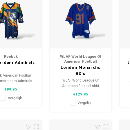
Reebok
WLAF World League Of
American Football
erdam Admirals
J
London Monarchs
90's
k American Football
WLAF World League Of
 Amsterdam Admirals
American Football shirt
Maat: XXL (unisex)
€99,95
London Monarchs 90's Maat: L
ie: 9.5/10 (gebruikt)
€129,95
(unisex) Conditie: 10/10
Vergelijk
(gebruikt)
Vergelijk