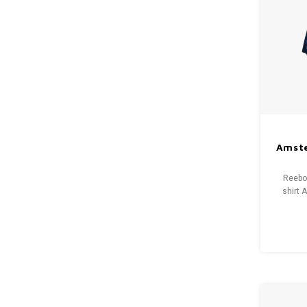
Amst
Reebo
shirt
1995 
Condit