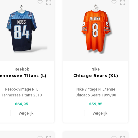
Reebok
Nike
ennessee Titans (L)
Chicago Bears (XL)
Reebok vintage NFL
Nike vintage NFL tenue
Tennessee Titans 2010
Chicago Bears 1999/00
Maat: L (unisex)
Maat: XL (unisex)
€64,95
€59,95
Conditie: 9/10 (gebruikt)
Conditie: 9/10 (gebruikt)
Vergelijk
Vergelijk