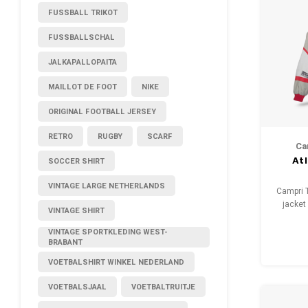
FUSSBALL TRIKOT
FUSSBALLSCHAL
JALKAPALLOPAITA
MAILLOT DE FOOT
NIKE
ORIGINAL FOOTBALL JERSEY
RETRO
RUGBY
SCARF
Ca
At
SOCCER SHIRT
VINTAGE LARGE NETHERLANDS
Campri 
jacket
VINTAGE SHIRT
M
Condi
VINTAGE SPORTKLEDING WEST-
BRABANT
VOETBALSHIRT WINKEL NEDERLAND
VOETBALSJAAL
VOETBALTRUITJE