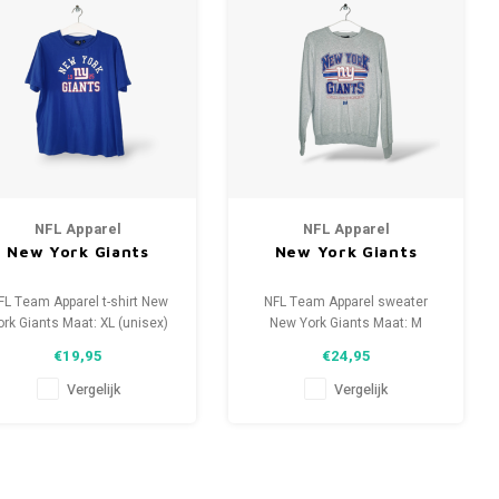
NFL Apparel
NFL Apparel
New York Giants
New York Giants
FL Team Apparel t-shirt New
NFL Team Apparel sweater
ork Giants Maat: XL (unisex)
New York Giants Maat: M
Conditie: 9/10 (gebruikt)
(unisex) Conditie: 9/10
€19,95
€24,95
(gebruikt)
Vergelijk
Vergelijk