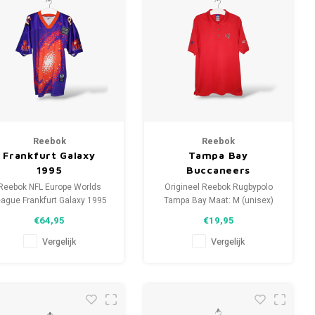
Reebok
Reebok
Frankfurt Galaxy
Tampa Bay
1995
Buccaneers
Reebok NFL Europe Worlds
Origineel Reebok Rugbypolo
ague Frankfurt Galaxy 1995
Tampa Bay Maat: M (unisex)
Maat: M (Unisex) Conditie:
Conditie: 9.5/10 (gebruikt)
€64,95
€19,95
9/10 (gebruikt)
Vergelijk
Vergelijk