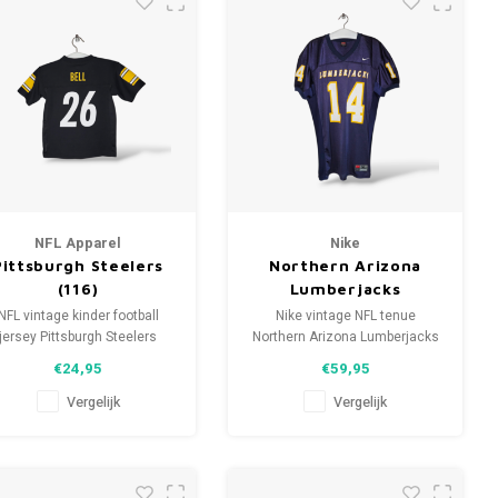
NFL Apparel
Nike
Pittsburgh Steelers
Northern Arizona
(116)
Lumberjacks
NFL vintage kinder football
Nike vintage NFL tenue
jersey Pittsburgh Steelers
Northern Arizona Lumberjacks
Maat: 116 (unisex)
00s
€24,95
€59,95
Conditie: 9.5/10 (gebruikt)
Maat: XL (unisex)
Conditie: 9/10 (gebruikt)
Vergelijk
Vergelijk