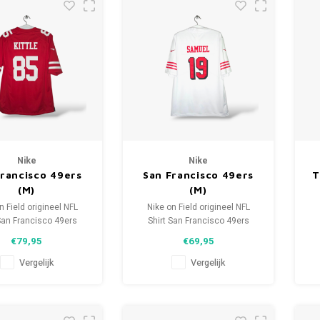
Nike
Nike
Francisco 49ers
San Francisco 49ers
T
(M)
(M)
n Field origineel NFL
Nike on Field origineel NFL
 San Francisco 49ers
Shirt San Francisco 49ers
2022/23
2019/23
€79,95
€69,95
aat: M (unisex)
Maat: M (unisex)
ie: 9.5/10 (gebruikt)
Conditie: 9.5/10 (gebruikt)
Vergelijk
Vergelijk