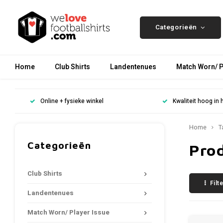
Categorieën
Home
Club Shirts
Landentenues
Match Worn/ P
Online + fysieke winkel
Kwaliteit hoog in 
Home
T
Categorieën
Pro
Club Shirts
Filt
Landentenues
Match Worn/ Player Issue