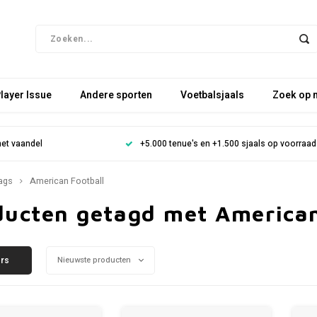
layer Issue
Andere sporten
Voetbalsjaals
Zoek op 
het vaandel
+5.000 tenue's en +1.500 sjaals op voorraad
ags
American Football
ducten getagd met American
ers
Nieuwste producten