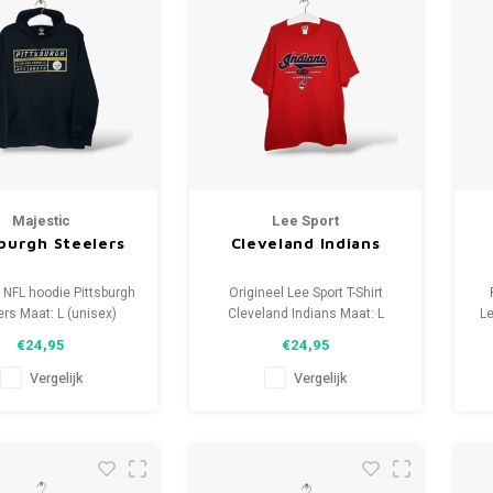
Majestic
Lee Sport
sburgh Steelers
Cleveland Indians
 NFL hoodie Pittsburgh
Origineel Lee Sport T-Shirt
ers Maat: L (unisex)
Cleveland Indians Maat: L
Le
tie: 9/10 (gebruikt)
(unisex) Staat: 9/10 (gebruikt)
€24,95
€24,95
Vergelijk
Vergelijk