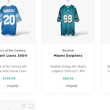
ers of the Century
Reebok
oit Lions 2004
Miami Dolphins
s of the Century NFL
Reebok vintage NFL Miami
N
e shirt Detroit Lions
Dolphins 2009-2011 #99
Y
 Maat: XL (unisex)
Jason Taylor Maat: XL (unisex)
€109,95
€84,95
ie: 9.5/10 (gebruikt)
Conditie: 9/10 (gebruikt)
Vergelijk
Vergelijk