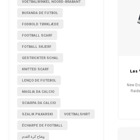
VOETBALWINKEL NOORD-BRABANT
BUFANDA DE FUTBOL
FODBOLD TØRKLÆDE
FOOTBALL SCARF
FOTBALL SKJERF
GESTRICKTER SCHAL
KNITTED SCARF
Las
LENÇO DE FUTEBOL
New Era
Raide
MAGLIA DA CALCIO
Condit
SCIARPA DA CALCIO
SZALIK PIŁKARSKI
VOETBALSHIRT
ÉCHARPE DE FOOTBALL
وشاح كرة القدم