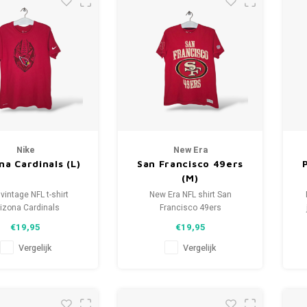
Nike
New Era
na Cardinals (L)
San Francisco 49ers
(M)
 vintage NFL t-shirt
New Era NFL shirt San
izona Cardinals
Francisco 49ers
aat: L (unisex)
Maat: M (unisex)
€19,95
€19,95
tie: 8/10 (gebruikt)
Conditie: 9/10 (gebruikt)
Vergelijk
Vergelijk