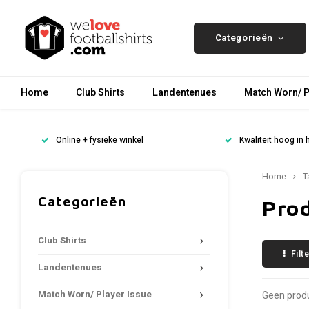
Categorieën
Home
Club Shirts
Landentenues
Match Worn/ P
Online + fysieke winkel
Kwaliteit hoog in 
Home
T
Categorieën
Pro
Club Shirts
Filt
Landentenues
Match Worn/ Player Issue
Geen produ