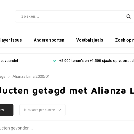
layer Issue
Andere sporten
Voetbalsjaals
Zoek op 
het vaandel
+5.000 tenue's en +1.500 sjaals op voorraad
ags
Alianza Lima 2000/01
ducten getagd met Alianza 
ers
Nieuwste producten
cten gevonden!...