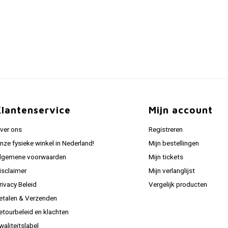
Klantenservice
Mijn account
ver ons
Registreren
nze fysieke winkel in Nederland!
Mijn bestellingen
lgemene voorwaarden
Mijn tickets
isclaimer
Mijn verlanglijst
rivacy Beleid
Vergelijk producten
etalen & Verzenden
etourbeleid en klachten
waliteitslabel