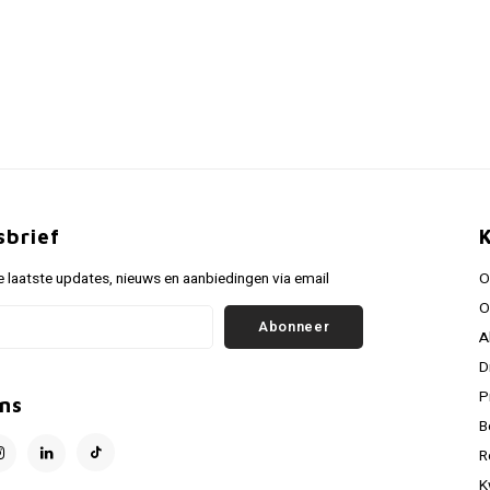
sbrief
 laatste updates, nieuws en aanbiedingen via email
O
O
Abonneer
A
D
P
ns
B
R
K