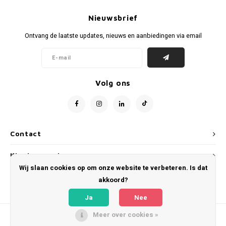
Voetbalbroekjes
Nieuwsbrief
Ontvang de laatste updates, nieuws en aanbiedingen via email
Volg ons
Contact
Klantenservice
Wij slaan cookies op om onze website te verbeteren. Is dat
Mijn account
akkoord?
Ja
Nee
Meer over cookies »
© Copyright 2026 WeLoveFootballShirts.com - Powered by
Lightspeed
- Theme
by
Shopmonkey