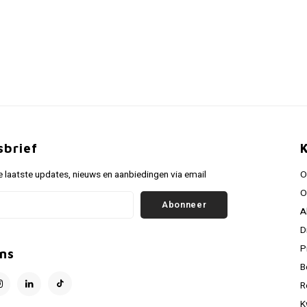
sbrief
 laatste updates, nieuws en aanbiedingen via email
O
O
Abonneer
A
D
P
ns
B
R
K