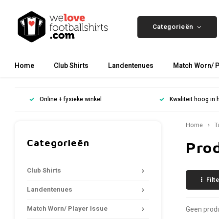
Categorieën
Home
Club Shirts
Landentenues
Match Worn/ P
Online + fysieke winkel
Kwaliteit hoog in 
Home
T
Categorieën
Pro
Club Shirts
Filt
Landentenues
Match Worn/ Player Issue
Geen produ