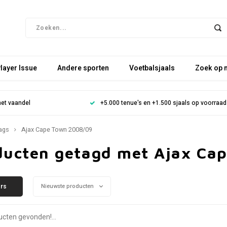
layer Issue
Andere sporten
Voetbalsjaals
Zoek op 
het vaandel
+5.000 tenue's en +1.500 sjaals op voorraad
ags
Ajax Cape Town 2008/09
ducten getagd met Ajax Ca
ers
Nieuwste producten
cten gevonden!...