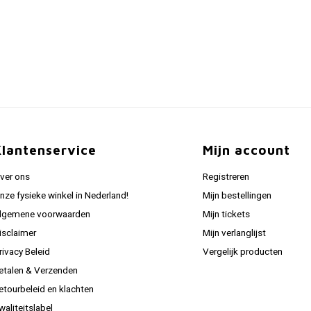
Klantenservice
Mijn account
ver ons
Registreren
nze fysieke winkel in Nederland!
Mijn bestellingen
lgemene voorwaarden
Mijn tickets
isclaimer
Mijn verlanglijst
rivacy Beleid
Vergelijk producten
etalen & Verzenden
etourbeleid en klachten
waliteitslabel